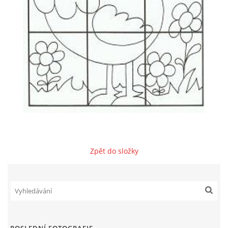
VZDĚLÁVACÍ BLOK ZÁŘÍ
VZDĚLÁVACÍ BLOK ŘÍJEN
VZDĚLÁVACÍ BLOK LISTOPAD
VZDĚLÁVACÍ BLOK PROSINEC
VZDĚLÁVACÍ BLOK LEDEN
Zpět do složky
VZDĚLÁVACÍ BLOK ÚNOR
VZDĚLÁVACÍ BLOK BŘEZEN