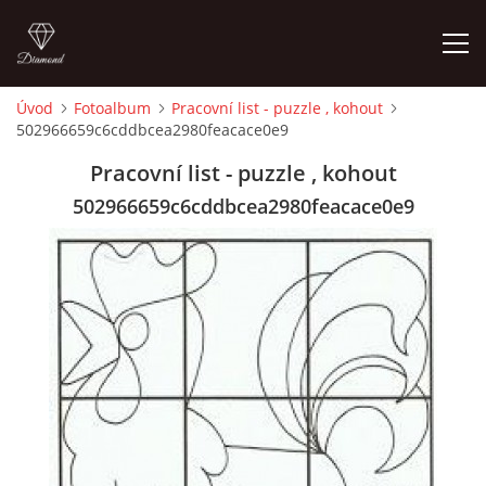
Úvod
Fotoalbum
Pracovní list - puzzle , kohout
502966659c6cddbcea2980feacace0e9
ÚVOD
Pracovní list - puzzle , kohout
O MĚ
502966659c6cddbcea2980feacace0e9
FOTOALBUM
DĚJINY VÝTVARNÉHO UMĚNÍ
NOVINKY ZE ŠKOLSTVÍ 2025
ROČNÍ PLÁN - INSPIRACE /DLE NOVÉHO RVP PV 2025