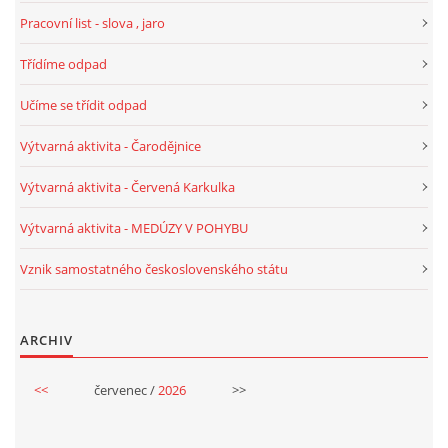
Pracovní list - slova , jaro
PÍSNĚ K TÉMATU PODZIM
Třídíme odpad
BÁSNĚ K TÉMATU PODZIM
Učíme se třídit odpad
Výtvarná aktivita - Čarodějnice
POHYBOVÉ AKTIVITY NA TÉMA PODZIM
Výtvarná aktivita - Červená Karkulka
PÍSNĚ K TÉMATU ZIMA
Výtvarná aktivita - MEDÚZY V POHYBU
Vznik samostatného československého státu
BÁSNĚ K TÉMATU ZIMA
ARCHIV
POHYBOVÉ AKTIVITY NA TÉMA ZIMA
<<
červenec /
2026
>>
VZDĚLÁVACÍ PLÁN OD ZÁŘÍ DO ČERVNA