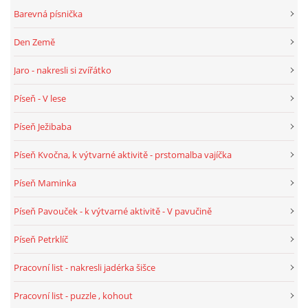
Barevná písnička
HÁDANKY K TÉMATU JARO, LÉTO, PODZIM,ZIMA
Den Země
Jaro - nakresli si zvířátko
PÍSNĚ K TÉMATU JARO
Píseň - V lese
BÁSNĚ K TÉMATU JARO
Píseň Ježibaba
Píseň Kvočna, k výtvarné aktivitě - prstomalba vajíčka
POHYBOVÉ AKTIVITY NA TÉMA JARO
Píseň Maminka
PÍSNĚ K TÉMATU LÉTO
Píseň Pavouček - k výtvarné aktivitě - V pavučině
Píseň Petrklíč
BÁSNĚ K TÉMATU LÉTO
Pracovní list - nakresli jadérka šišce
POHYBOVÉ AKTIVITY NA TÉMA LÉTO
Pracovní list - puzzle , kohout