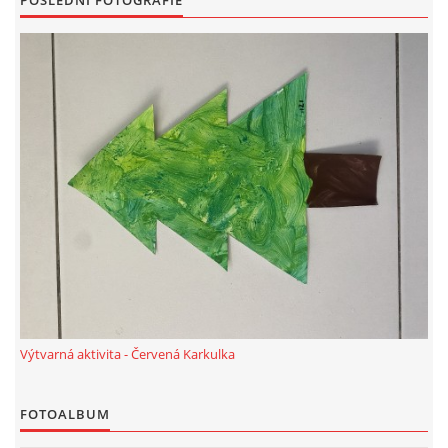
POSLEDNÍ FOTOGRAFIE
VZDĚLÁVACÍ BLOK DUBEN
VÝTVARNÉ TECHNIKY
VÝTVARNÉ POMŮCKY
VÝTVARNÉ AKTIVITY - JARO
VÝTVARNÉ AKTIVITY - LÉTO
VÝTVARNÉ AKTIVITY - PODZIM
Výtvarná aktivita - Červená Karkulka
VÝTVARNÉ AKTIVITY - ZIMA
FOTOALBUM
CHARAKTERISTIKA ROČNÍCH OBDOBÍ