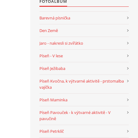
FOTOALBUM
Barevná písnička
Den Země
Jaro - nakresli si zvířátko
Píseň - V lese
Píseň Ježibaba
Píseň Kvočna, k výtvarné aktivitě - prstomalba
vajíčka
Píseň Maminka
Píseň Pavouček - k výtvarné aktivitě - V
pavučině
Píseň Petrklíč