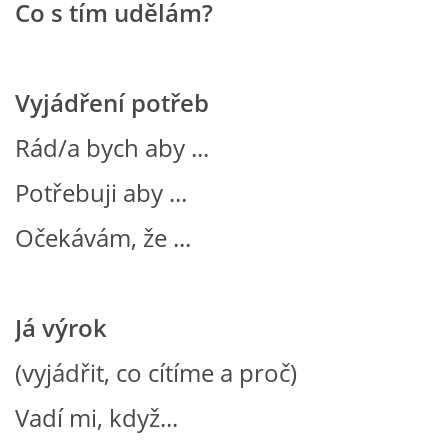
Co s tím udělám?
VZDĚLÁVACÍ BLOK ZÁŘÍ
Vyjádření potřeb
VZDĚLÁVACÍ BLOK ŘÍJEN
Rád/a bych aby ...
VZDĚLÁVACÍ BLOK LISTOPAD
Potřebuji aby ...
VZDĚLÁVACÍ BLOK PROSINEC
Očekávám, že ...
VZDĚLÁVACÍ BLOK LEDEN
Já výrok
VZDĚLÁVACÍ BLOK ÚNOR
(vyjádřit, co cítíme a proč)
VZDĚLÁVACÍ BLOK BŘEZEN
Vadí mi, když...