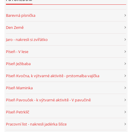
VELIKONOCE
Barevná písnička
Den Země
SVĚTOVÝ DEN VODY 22. BŘEZEN
Jaro - nakresli si zvířátko
KREATIVNÍ OVOCNÉ A ZELENINOVÉ MLSÁNÍ
Píseň - V lese
Píseň Ježibaba
RECENZE NA KNIHY
Píseň Kvočna, k výtvarné aktivitě - prstomalba vajíčka
RECENZE NA HRAČKY
Píseň Maminka
Píseň Pavouček - k výtvarné aktivitě - V pavučině
MIKULÁŠSKÁ NADÍLKA
Píseň Petrklíč
VÁNOČNÍ TVOŘENÍ
Pracovní list - nakresli jadérka šišce