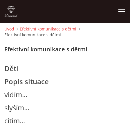
Úvod
Efektivní komunikace s dětmi
Efektivní komunikace s dětmi
ÚVOD
Efektivní komunikace s dětmi
O MĚ
Děti
FOTOALBUM
Popis situace
DĚJINY VÝTVARNÉHO UMĚNÍ
vidím...
slyším...
NOVINKY ZE ŠKOLSTVÍ 2025
cítím...
ROČNÍ PLÁN - INSPIRACE /DLE NOVÉHO RVP PV 2025