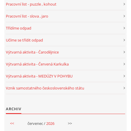
UČTE DĚTI PROŽITKEM
Pracovní list - puzzle , kohout
Pracovní list - slova , jaro
ŠABLONY
Třídíme odpad
SENZORY PLAY
Učíme se třídit odpad
Výtvarná aktivita - Čarodějnice
DOPORUČUJI
Výtvarná aktivita - Červená Karkulka
POLYTECHNICKÉ ČINNOSTI
Výtvarná aktivita - MEDÚZY V POHYBU
Vznik samostatného československého státu
PORTFÓLIO DÍTĚTE
ARCHIV
MOTIVAČNÍ CITÁTY PRO UČITELE
<<
červenec /
2026
>>
POKUSY