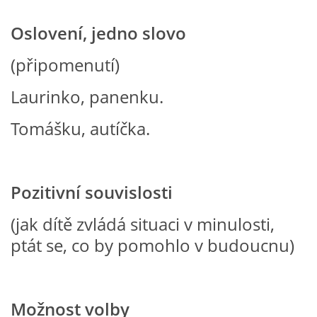
Oslovení, jedno slovo
HÁDANKY K TÉMATU JARO, LÉTO, PODZIM,ZIMA
(připomenutí)
PÍSNĚ K TÉMATU JARO
Laurinko, panenku.
Tomášku, autíčka.
BÁSNĚ K TÉMATU JARO
POHYBOVÉ AKTIVITY NA TÉMA JARO
Pozitivní souvislosti
PÍSNĚ K TÉMATU LÉTO
(jak dítě zvládá situaci v minulosti,
ptát se, co by pomohlo v budoucnu)
BÁSNĚ K TÉMATU LÉTO
POHYBOVÉ AKTIVITY NA TÉMA LÉTO
Možnost volby