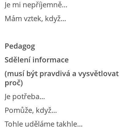
Je mi nepříjemně...
VZDĚLÁVACÍ BLOK DUBEN
Mám vztek, když...
VÝTVARNÉ TECHNIKY
VÝTVARNÉ POMŮCKY
Pedagog
Sdělení informace
VÝTVARNÉ AKTIVITY - JARO
(musí být pravdivá a vysvětlovat
VÝTVARNÉ AKTIVITY - LÉTO
proč)
Je potřeba...
VÝTVARNÉ AKTIVITY - PODZIM
Pomůže, když...
VÝTVARNÉ AKTIVITY - ZIMA
Tohle uděláme takhle...
CHARAKTERISTIKA ROČNÍCH OBDOBÍ