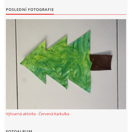
POSLEDNÍ FOTOGRAFIE
HALLOWEEN
DUŠIČKY
SVATÝ MARTIN
SVATÁ KATEŘINA 25.LISTOPADU
SVATÁ BARBORA 4.12.
MIKULÁŠ, ČERTI
Výtvarná aktivita - Červená Karkulka
MASOPUST
FOTOALBUM