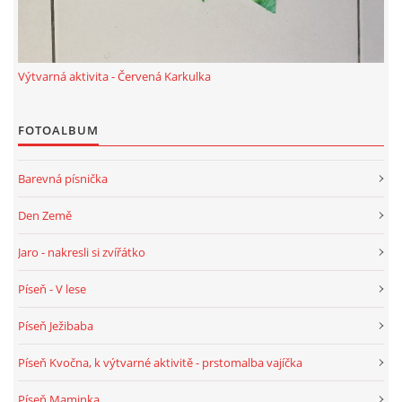
VELIKONOCE
Výtvarná aktivita - Červená Karkulka
SVĚTOVÝ DEN VODY 22. BŘEZEN
FOTOALBUM
KREATIVNÍ OVOCNÉ A ZELENINOVÉ MLSÁNÍ
Barevná písnička
RECENZE NA KNIHY
Den Země
RECENZE NA HRAČKY
Jaro - nakresli si zvířátko
Píseň - V lese
MIKULÁŠSKÁ NADÍLKA
Píseň Ježibaba
VÁNOČNÍ TVOŘENÍ
Píseň Kvočna, k výtvarné aktivitě - prstomalba vajíčka
Píseň Maminka