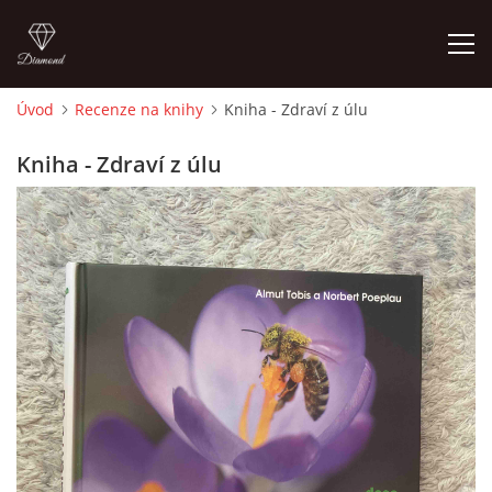
Úvod
Recenze na knihy
Kniha - Zdraví z úlu
ÚVOD
Kniha - Zdraví z úlu
O MĚ
FOTOALBUM
DĚJINY VÝTVARNÉHO UMĚNÍ
NOVINKY ZE ŠKOLSTVÍ 2025
ROČNÍ PLÁN - INSPIRACE /DLE NOVÉHO RVP PV 2025