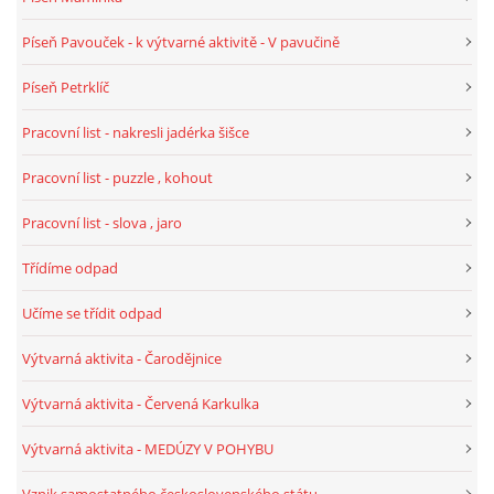
UČTE DĚTI PROŽITKEM
Píseň Pavouček - k výtvarné aktivitě - V pavučině
ŠABLONY
Píseň Petrklíč
Pracovní list - nakresli jadérka šišce
SENZORY PLAY
Pracovní list - puzzle , kohout
DOPORUČUJI
Pracovní list - slova , jaro
Třídíme odpad
POLYTECHNICKÉ ČINNOSTI
Učíme se třídit odpad
PORTFÓLIO DÍTĚTE
Výtvarná aktivita - Čarodějnice
Výtvarná aktivita - Červená Karkulka
MOTIVAČNÍ CITÁTY PRO UČITELE
Výtvarná aktivita - MEDÚZY V POHYBU
POKUSY