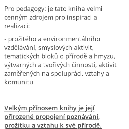
Pro pedagogy: je tato kniha velmi
cenným zdrojem pro inspiraci a
HÁDANKY K TÉMATU JARO, LÉTO, PODZIM,ZIMA
realizaci:
PÍSNĚ K TÉMATU JARO
- prožitého a environmentálního
vzdělávání, smyslových aktivit,
BÁSNĚ K TÉMATU JARO
tematických bloků o přírodě a hmyzu,
výtvarných a tvořivých činností, aktivit
POHYBOVÉ AKTIVITY NA TÉMA JARO
zaměřených na spolupráci, vztahy a
komunitu
PÍSNĚ K TÉMATU LÉTO
BÁSNĚ K TÉMATU LÉTO
Velkým přínosem knihy je její
přirozené propojení poznávání,
POHYBOVÉ AKTIVITY NA TÉMA LÉTO
prožitku a vztahu k své přírodě.