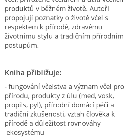
VZDĚLÁVACÍ BLOK DUBEN
produktů v běžném životě. Autoři
propojují poznatky o životě včel s
VÝTVARNÉ TECHNIKY
respektem k přírodě, zdravému
životnímu stylu a tradičním přírodním
VÝTVARNÉ POMŮCKY
postupům.
VÝTVARNÉ AKTIVITY - JARO
Kniha přibližuje:
VÝTVARNÉ AKTIVITY - LÉTO
- fungování včelstva a význam včel pro
přírodu, produkty z úlu (med, vosk,
VÝTVARNÉ AKTIVITY - PODZIM
propils, pyl), přírodní domácí péči a
tradiční zkušenosti, vztah člověka k
VÝTVARNÉ AKTIVITY - ZIMA
přírodě a důležitost rovnováhy
ekosystému
CHARAKTERISTIKA ROČNÍCH OBDOBÍ