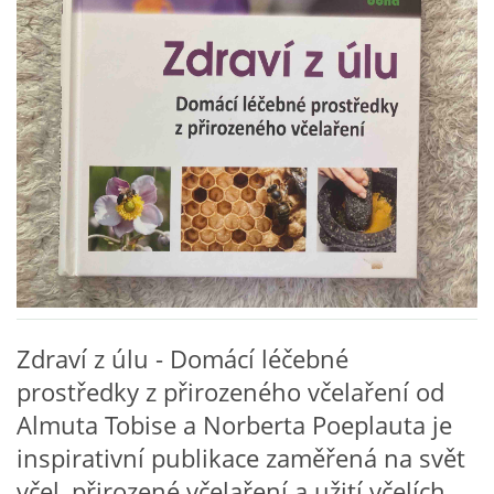
VZDĚLÁVACÍ BLOK ZÁŘÍ
VZDĚLÁVACÍ BLOK ŘÍJEN
VZDĚLÁVACÍ BLOK LISTOPAD
VZDĚLÁVACÍ BLOK PROSINEC
VZDĚLÁVACÍ BLOK LEDEN
Zdraví z úlu - Domácí léčebné
VZDĚLÁVACÍ BLOK ÚNOR
prostředky z přirozeného včelaření od
Almuta Tobise a Norberta Poeplauta je
VZDĚLÁVACÍ BLOK BŘEZEN
inspirativní publikace zaměřená na svět
včel, přirozené včelaření a užití včelích