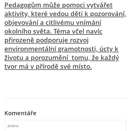
Pedagogům může pomoci vytvářet
PÍSNĚ K TÉMATU PODZIM
aktivity, které vedou děti k pozorování,
objevování a citlivému vnímání
BÁSNĚ K TÉMATU PODZIM
okolního světa. Téma včel navíc
přirozeně podporuje rozvoj
POHYBOVÉ AKTIVITY NA TÉMA PODZIM
environmentální gramotnosti, úcty k
životu a porozumění tomu, že každý
PÍSNĚ K TÉMATU ZIMA
tvor má v přírodě své místo.
BÁSNĚ K TÉMATU ZIMA
POHYBOVÉ AKTIVITY NA TÉMA ZIMA
Komentáře
VZDĚLÁVACÍ PLÁN OD ZÁŘÍ DO ČERVNA