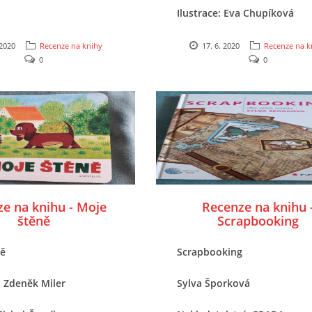
Ilustrace: Eva Chupíková
Vydal: Portál
 2020
Recenze na knihy
17. 6. 2020
Recenze na k
0
0
e na knihu - Moje
Recenze na knihu 
štěně
Scrapbooking
ně
Scrapbooking
: Zdeněk Miler
Sylva Šporková