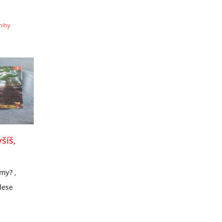
nihy
šíš,
omy? ,
lese