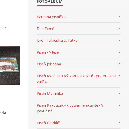
FOTOALBUM
Barevná písnička
nihy
Den Země
Jaro - nakresli si zvířátko
Píseň - V lese
Píseň Ježibaba
Píseň Kvočna, k výtvarné aktivitě - prstomalba
vajíčka
Píseň Maminka
Píseň Pavouček - k výtvarné aktivitě - V
pavučině
rada
Píseň Petrklíč