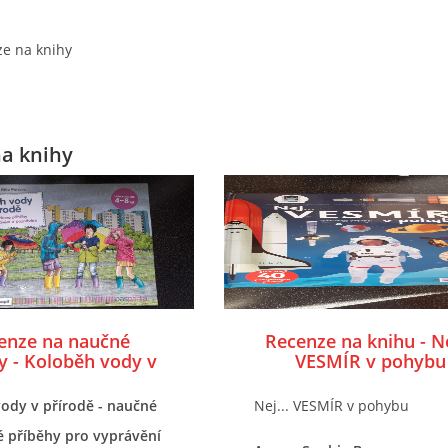
e na knihy
a knihy
enze na naučné
Recenze na knihu - Ne
y - Koloběh vody v
VESMÍR v pohybu
přírodě
ody v přírodě - naučné
Nej... VESMÍR v pohybu
 příběhy pro vyprávění