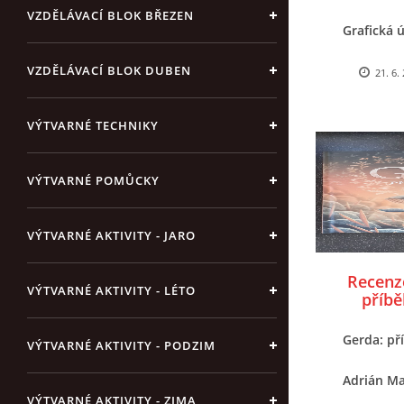
VZDĚLÁVACÍ BLOK BŘEZEN
Grafická 
Doplňkové
VZDĚLÁVACÍ BLOK DUBEN
21. 6.
Nakladate
VÝTVARNÉ TECHNIKY
VÝTVARNÉ POMŮCKY
VÝTVARNÉ AKTIVITY - JARO
Recenze
VÝTVARNÉ AKTIVITY - LÉTO
příb
Gerda: př
VÝTVARNÉ AKTIVITY - PODZIM
Adrián M
VÝTVARNÉ AKTIVITY - ZIMA