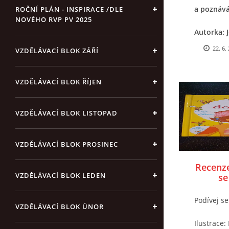
a poznává
ROČNÍ PLÁN - INSPIRACE /DLE
NOVÉHO RVP PV 2025
Autorka: 
22. 6.
VZDĚLÁVACÍ BLOK ZÁŘÍ
Ilustrace
Překlad: 
VZDĚLÁVACÍ BLOK ŘÍJEN
Vydavatel
VZDĚLÁVACÍ BLOK LISTOPAD
VZDĚLÁVACÍ BLOK PROSINEC
Recenze
VZDĚLÁVACÍ BLOK LEDEN
se
Podívej se
VZDĚLÁVACÍ BLOK ÚNOR
Ilustrace: