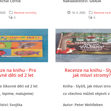
Michal Černík
Nakladatelství: GRADA
žní klub
 2020
Recenze na knihy
16. 6. 2020
Recenze na k
0
0
ze na knihu - Pro
Recenze na knihu - Sly
vné děti od 2 let
jak mluví stromy?
o šikovné děti od 2 let
Kniha - Slyšíš, jak mluví str
, lepíme, malujeme)
co všechno můžeš objevit v 
lství: Svojtka
Autor: Peter Wohlleben