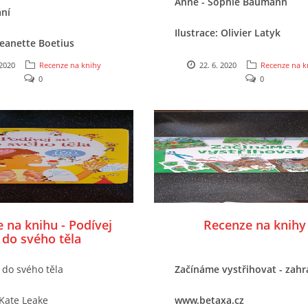
Anne - Sophie Baumann
ní
Ilustrace: Olivier Latyk
Jeanette Boetius
Nakladatelství: SVOJTKA
 2020
Recenze na knihy
22. 6. 2020
Recenze na k
: Mile Penava
0
0
Marie Voslařová
: Pasparta Publishing
 na knihu - Podívej
Recenze na knihy
 do svého těla
 do svého těla
Začínáme vystřihovat - zah
 Kate Leake
www.betaxa.cz