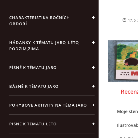
CHARAKTERISTIKA ROČNÍCH
17. 6.
OBDOBÍ
HÁDANKY K TÉMATU JARO, LÉTO,
PODZIM,ZIMA
PÍSNĚ K TÉMATU JARO
BÁSNĚ K TÉMATU JARO
Recenz
POHYBOVÉ AKTIVITY NA TÉMA JARO
Moje ště
PÍSNĚ K TÉMATU LÉTO
Ilustroval