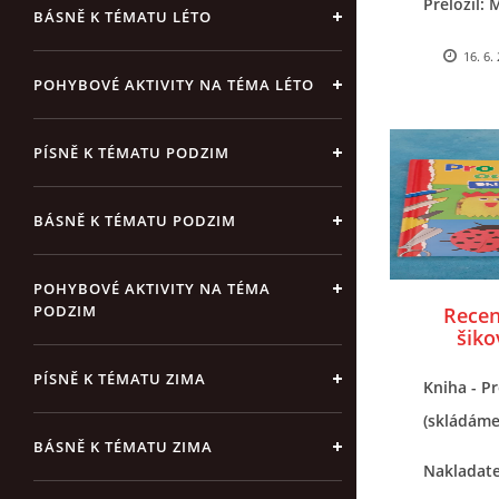
Přeložil: 
BÁSNĚ K TÉMATU LÉTO
Vydal: Kni
16. 6.
POHYBOVÉ AKTIVITY NA TÉMA LÉTO
PÍSNĚ K TÉMATU PODZIM
BÁSNĚ K TÉMATU PODZIM
POHYBOVÉ AKTIVITY NA TÉMA
PODZIM
Recen
šiko
PÍSNĚ K TÉMATU ZIMA
Kniha - Pr
(skládáme
BÁSNĚ K TÉMATU ZIMA
Nakladate