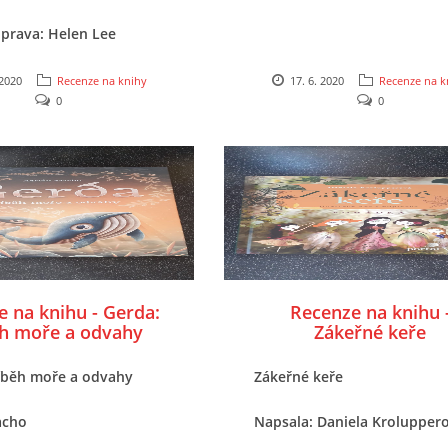
úprava: Helen Lee
 ilustrace: Katie Lovell
 2020
Recenze na knihy
17. 6. 2020
Recenze na k
0
0
lství: Svojtka
 na knihu - Gerda:
Recenze na knihu 
ěh moře a odvahy
Zákeřné keře
íběh moře a odvahy
Zákeřné keře
acho
Napsala: Daniela Krolupper