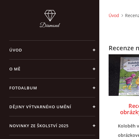
Úvod
Recenz
Recenze n
ÚVOD
O MĚ
FOTOALBUM
Rec
DĚJINY VÝTVARNÉHO UMĚNÍ
obrázk
NOVINKY ZE ŠKOLSTVÍ 2025
Koloběh v
obrázkové