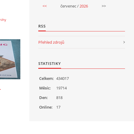
<<
červenec /
2026
>>
nihy
RSS
Přehled zdrojů
STATISTIKY
Celkem:
434017
Měsíc:
19714
-
Den:
818
Online:
17