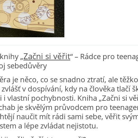
Začni si věřit
knihy „
“ – Rádce pro teena
oj sebedůvěry
ra je něco, co se snadno ztratí, ale těžk
zvlášť v dospívání, kdy na člověka tlačí š
i i vlastní pochybnosti. Kniha „Začni si vě
Schab je skvělým průvodcem pro teenager
chtějí naučit mít rádi sami sebe, věřit svý
tem a lépe zvládat nejistotu.