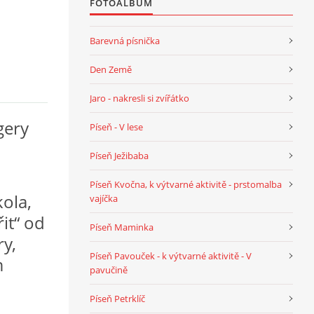
FOTOALBUM
Barevná písnička
Den Země
Jaro - nakresli si zvířátko
gery
Píseň - V lese
Píseň Ježibaba
o
Píseň Kvočna, k výtvarné aktivitě - prstomalba
kola,
vajíčka
řit“ od
Píseň Maminka
y,
Píseň Pavouček - k výtvarné aktivitě - V
m
pavučině
Píseň Petrklíč