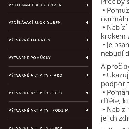
Proč by s
VZDĚLÁVACÍ BLOK BŘEZEN
• Pomůže
normální,
VZDĚLÁVACÍ BLOK DUBEN
• Nabízí
krokem z
VÝTVARNÉ TECHNIKY
• Je psa
nebudí d
VÝTVARNÉ POMŮCKY
A proč by
• Ukazuje
VÝTVARNÉ AKTIVITY - JARO
podpořit
• Pomáhá
VÝTVARNÉ AKTIVITY - LÉTO
dítěte, kt
• Nabízí
VÝTVARNÉ AKTIVITY - PODZIM
jejich z
VÝTVARNÉ AKTIVITY - ZIMA