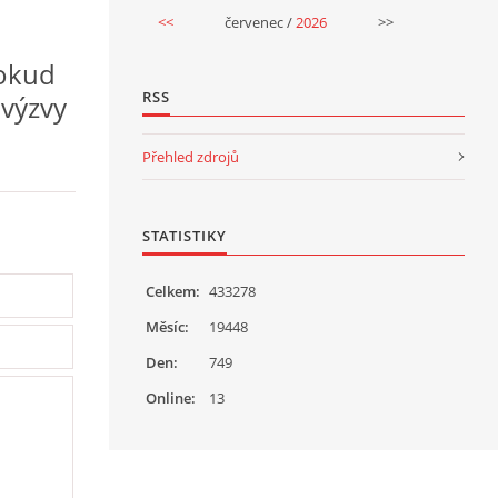
<<
červenec /
2026
>>
Pokud
RSS
 výzvy
Přehled zdrojů
STATISTIKY
Celkem:
433278
Měsíc:
19448
Den:
749
Online:
13