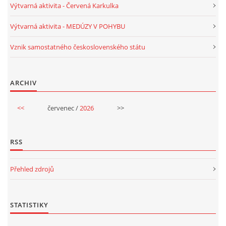
Výtvarná aktivita - Červená Karkulka
PÍSNĚ K TÉMATU PODZIM
Výtvarná aktivita - MEDÚZY V POHYBU
Vznik samostatného československého státu
BÁSNĚ K TÉMATU PODZIM
POHYBOVÉ AKTIVITY NA TÉMA PODZIM
ARCHIV
<<
červenec /
2026
>>
PÍSNĚ K TÉMATU ZIMA
RSS
BÁSNĚ K TÉMATU ZIMA
Přehled zdrojů
POHYBOVÉ AKTIVITY NA TÉMA ZIMA
VZDĚLÁVACÍ PLÁN OD ZÁŘÍ DO ČERVNA
STATISTIKY