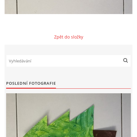
VZDĚLÁVACÍ BLOK ZÁŘÍ
VZDĚLÁVACÍ BLOK ŘÍJEN
Zpět do složky
VZDĚLÁVACÍ BLOK LISTOPAD
VZDĚLÁVACÍ BLOK PROSINEC
POSLEDNÍ FOTOGRAFIE
VZDĚLÁVACÍ BLOK LEDEN
VZDĚLÁVACÍ BLOK ÚNOR
VZDĚLÁVACÍ BLOK BŘEZEN