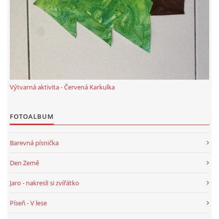
VZDĚLÁVACÍ BLOK DUBEN
VÝTVARNÉ TECHNIKY
VÝTVARNÉ POMŮCKY
Výtvarná aktivita - Červená Karkulka
VÝTVARNÉ AKTIVITY - JARO
FOTOALBUM
VÝTVARNÉ AKTIVITY - LÉTO
Barevná písnička
VÝTVARNÉ AKTIVITY - PODZIM
Den Země
Jaro - nakresli si zvířátko
VÝTVARNÉ AKTIVITY - ZIMA
Píseň - V lese
CHARAKTERISTIKA ROČNÍCH OBDOBÍ