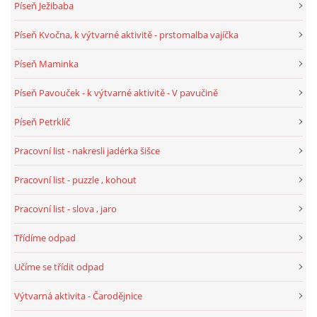
Píseň Ježibaba
Píseň Kvočna, k výtvarné aktivitě - prstomalba vajíčka
HÁDANKY K TÉMATU JARO, LÉTO, PODZIM,ZIMA
Píseň Maminka
PÍSNĚ K TÉMATU JARO
Píseň Pavouček - k výtvarné aktivitě - V pavučině
Píseň Petrklíč
BÁSNĚ K TÉMATU JARO
Pracovní list - nakresli jadérka šišce
POHYBOVÉ AKTIVITY NA TÉMA JARO
Pracovní list - puzzle , kohout
Pracovní list - slova , jaro
PÍSNĚ K TÉMATU LÉTO
Třídíme odpad
BÁSNĚ K TÉMATU LÉTO
Učíme se třídit odpad
Výtvarná aktivita - Čarodějnice
POHYBOVÉ AKTIVITY NA TÉMA LÉTO