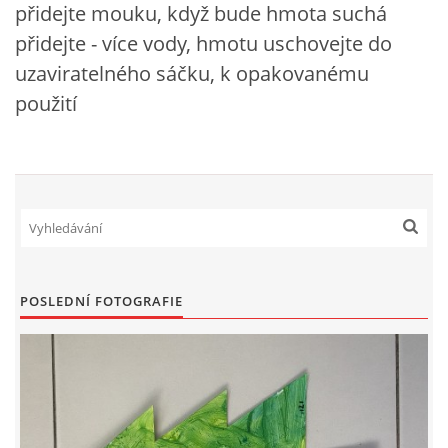
přidejte mouku, když bude hmota suchá
VZDĚLÁVACÍ BLOK ZÁŘÍ
přidejte - více vody, hmotu uschovejte do
uzaviratelného sáčku, k opakovanému
použití
VZDĚLÁVACÍ BLOK ŘÍJEN
VZDĚLÁVACÍ BLOK LISTOPAD
VZDĚLÁVACÍ BLOK PROSINEC
VZDĚLÁVACÍ BLOK LEDEN
POSLEDNÍ FOTOGRAFIE
VZDĚLÁVACÍ BLOK ÚNOR
VZDĚLÁVACÍ BLOK BŘEZEN