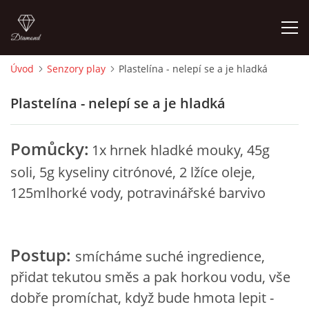
Úvod
Senzory play
Plastelína - nelepí se a je hladká
ÚVOD
Plastelína - nelepí se a je hladká
O MĚ
Pomůcky:
1x hrnek hladké mouky, 45g
FOTOALBUM
soli, 5g kyseliny citrónové, 2 lžíce oleje,
125mlhorké vody, potravinářské barvivo
DĚJINY VÝTVARNÉHO UMĚNÍ
Postup:
NOVINKY ZE ŠKOLSTVÍ 2025
smícháme suché ingredience,
přidat tekutou směs a pak horkou vodu, vše
ROČNÍ PLÁN - INSPIRACE /DLE NOVÉHO RVP PV 2025
dobře promíchat, když bude hmota lepit -