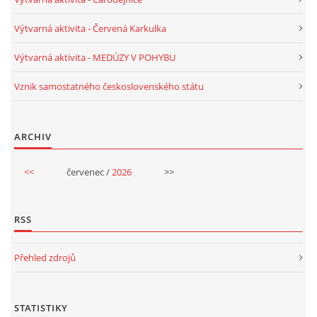
PÍSNĚ K TÉMATU PODZIM
Výtvarná aktivita - Červená Karkulka
Výtvarná aktivita - MEDÚZY V POHYBU
BÁSNĚ K TÉMATU PODZIM
Vznik samostatného československého státu
POHYBOVÉ AKTIVITY NA TÉMA PODZIM
ARCHIV
PÍSNĚ K TÉMATU ZIMA
<<
červenec /
2026
>>
BÁSNĚ K TÉMATU ZIMA
RSS
POHYBOVÉ AKTIVITY NA TÉMA ZIMA
Přehled zdrojů
VZDĚLÁVACÍ PLÁN OD ZÁŘÍ DO ČERVNA
STATISTIKY