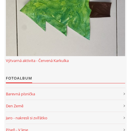
VZDĚLÁVACÍ BLOK DUBEN
VÝTVARNÉ TECHNIKY
VÝTVARNÉ POMŮCKY
VÝTVARNÉ AKTIVITY - JARO
Výtvarná aktivita - Červená Karkulka
VÝTVARNÉ AKTIVITY - LÉTO
FOTOALBUM
Barevná písnička
VÝTVARNÉ AKTIVITY - PODZIM
Den Země
VÝTVARNÉ AKTIVITY - ZIMA
Jaro - nakresli si zvířátko
Píseň - V lese
CHARAKTERISTIKA ROČNÍCH OBDOBÍ