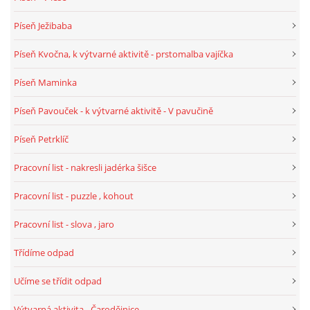
Píseň Ježibaba
HÁDANKY K TÉMATU JARO, LÉTO, PODZIM,ZIMA
Píseň Kvočna, k výtvarné aktivitě - prstomalba vajíčka
PÍSNĚ K TÉMATU JARO
Píseň Maminka
Píseň Pavouček - k výtvarné aktivitě - V pavučině
BÁSNĚ K TÉMATU JARO
Píseň Petrklíč
POHYBOVÉ AKTIVITY NA TÉMA JARO
Pracovní list - nakresli jadérka šišce
Pracovní list - puzzle , kohout
PÍSNĚ K TÉMATU LÉTO
Pracovní list - slova , jaro
BÁSNĚ K TÉMATU LÉTO
Třídíme odpad
Učíme se třídit odpad
POHYBOVÉ AKTIVITY NA TÉMA LÉTO
Výtvarná aktivita - Čarodějnice