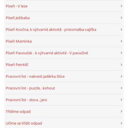
VZDĚLÁVACÍ BLOK DUBEN
Píseň - V lese
Píseň Ježibaba
VÝTVARNÉ TECHNIKY
Píseň Kvočna, k výtvarné aktivitě - prstomalba vajíčka
VÝTVARNÉ POMŮCKY
Píseň Maminka
Píseň Pavouček - k výtvarné aktivitě - V pavučině
VÝTVARNÉ AKTIVITY - JARO
Píseň Petrklíč
VÝTVARNÉ AKTIVITY - LÉTO
Pracovní list - nakresli jadérka šišce
Pracovní list - puzzle , kohout
VÝTVARNÉ AKTIVITY - PODZIM
Pracovní list - slova , jaro
VÝTVARNÉ AKTIVITY - ZIMA
Třídíme odpad
Učíme se třídit odpad
CHARAKTERISTIKA ROČNÍCH OBDOBÍ