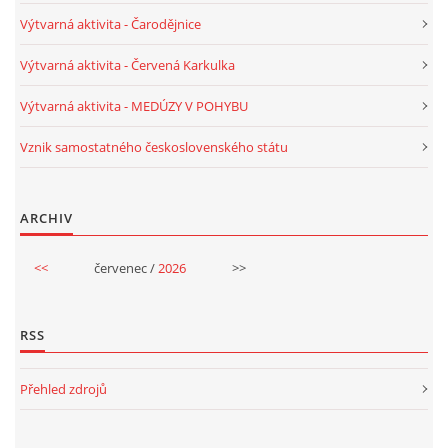
Výtvarná aktivita - Čarodějnice
HÁDANKY K TÉMATU JARO, LÉTO, PODZIM,ZIMA
Výtvarná aktivita - Červená Karkulka
Výtvarná aktivita - MEDÚZY V POHYBU
PÍSNĚ K TÉMATU JARO
Vznik samostatného československého státu
BÁSNĚ K TÉMATU JARO
ARCHIV
POHYBOVÉ AKTIVITY NA TÉMA JARO
<<
červenec /
2026
>>
PÍSNĚ K TÉMATU LÉTO
RSS
BÁSNĚ K TÉMATU LÉTO
Přehled zdrojů
POHYBOVÉ AKTIVITY NA TÉMA LÉTO