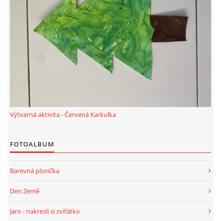
VZDĚLÁVACÍ BLOK ZÁŘÍ
VZDĚLÁVACÍ BLOK ŘÍJEN
VZDĚLÁVACÍ BLOK LISTOPAD
VZDĚLÁVACÍ BLOK PROSINEC
Výtvarná aktivita - Červená Karkulka
VZDĚLÁVACÍ BLOK LEDEN
FOTOALBUM
VZDĚLÁVACÍ BLOK ÚNOR
Barevná písnička
Den Země
VZDĚLÁVACÍ BLOK BŘEZEN
Jaro - nakresli si zvířátko