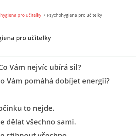
hygiena pro učitelky
Psychohygiena pro učitelky
iena pro učitelky
Co Vám nejvíc ubírá sil?
 pomáhá dobíjet energii?
činku to nejde.
e dělat všechno sami.
e stihnout všechno.