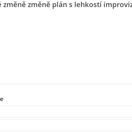
é změně změně plán s lehkostí improvi
e