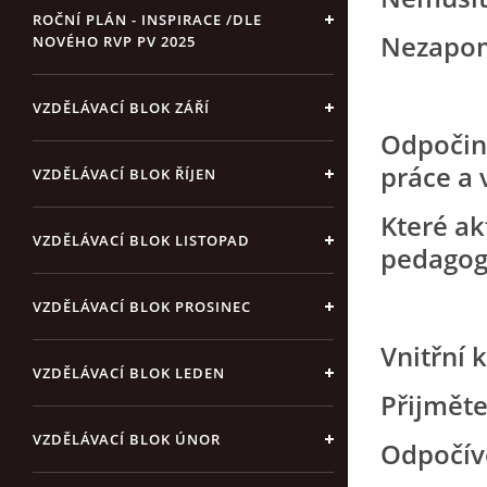
ROČNÍ PLÁN - INSPIRACE /DLE
Nezapomí
NOVÉHO RVP PV 2025
VZDĚLÁVACÍ BLOK ZÁŘÍ
Odpočine
práce a v
VZDĚLÁVACÍ BLOK ŘÍJEN
Které ak
VZDĚLÁVACÍ BLOK LISTOPAD
pedagog
VZDĚLÁVACÍ BLOK PROSINEC
Vnitřní k
VZDĚLÁVACÍ BLOK LEDEN
Přijměte
VZDĚLÁVACÍ BLOK ÚNOR
Odpočíve