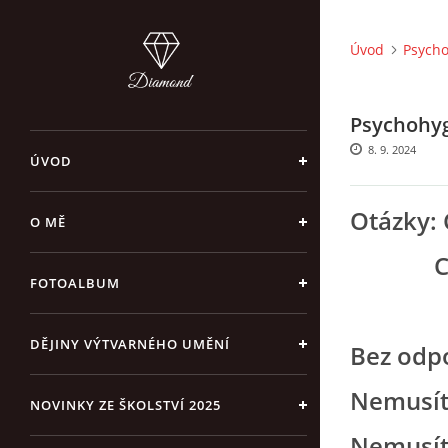
Úvod
Psycho
Psychohyg
8. 9. 2024
ÚVOD
Otázky: 
O MĚ
Co Vám
FOTOALBUM
DĚJINY VÝTVARNÉHO UMĚNÍ
Bez odpo
Nemusít
NOVINKY ZE ŠKOLSTVÍ 2025
Nemusít