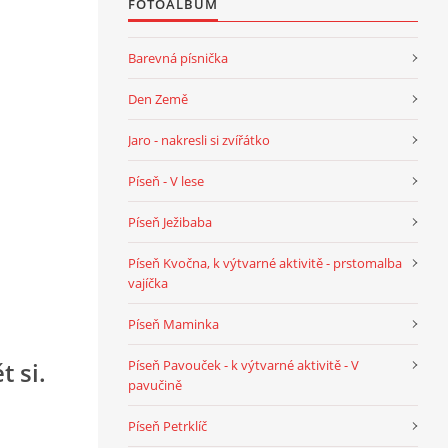
FOTOALBUM
Barevná písnička
Den Země
Jaro - nakresli si zvířátko
Píseň - V lese
Píseň Ježibaba
Píseň Kvočna, k výtvarné aktivitě - prstomalba
vajíčka
Píseň Maminka
Píseň Pavouček - k výtvarné aktivitě - V
t si.
pavučině
Píseň Petrklíč