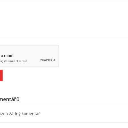
mentářů
ložen žádný komentář