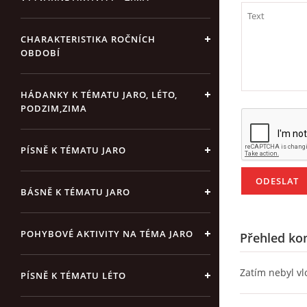
CHARAKTERISTIKA ROČNÍCH
OBDOBÍ
HÁDANKY K TÉMATU JARO, LÉTO,
PODZIM,ZIMA
PÍSNĚ K TÉMATU JARO
BÁSNĚ K TÉMATU JARO
POHYBOVÉ AKTIVITY NA TÉMA JARO
Přehled ko
Zatím nebyl v
PÍSNĚ K TÉMATU LÉTO