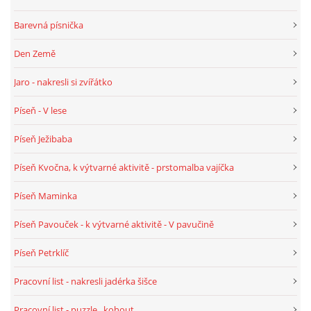
TÝDENNÍ PLÁNY
Barevná písnička
SMYSLOVÁ AKTIVITA
Den Země
Jaro - nakresli si zvířátko
MONTESSORI AKTIVITA
Píseň - V lese
JÓGOVÉ CVIČENÍ, TYPY, RADY, RECENZE
Píseň Ježibaba
Píseň Kvočna, k výtvarné aktivitě - prstomalba vajíčka
KALENDÁŘ PRO DĚTI
Píseň Maminka
STÁTNÍ SVÁTKY
Píseň Pavouček - k výtvarné aktivitě - V pavučině
Píseň Petrklíč
SVATÝ VÁCLAV
Pracovní list - nakresli jadérka šišce
20.10. DEN STROMŮ
Pracovní list - puzzle , kohout