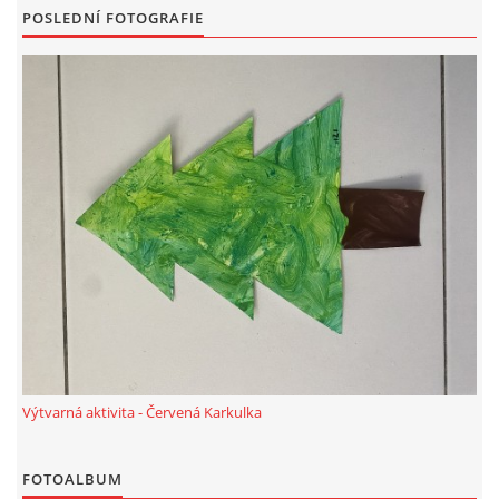
POSLEDNÍ FOTOGRAFIE
PÍSNĚ K TÉMATU PODZIM
BÁSNĚ K TÉMATU PODZIM
POHYBOVÉ AKTIVITY NA TÉMA PODZIM
PÍSNĚ K TÉMATU ZIMA
BÁSNĚ K TÉMATU ZIMA
POHYBOVÉ AKTIVITY NA TÉMA ZIMA
Výtvarná aktivita - Červená Karkulka
VZDĚLÁVACÍ PLÁN OD ZÁŘÍ DO ČERVNA
FOTOALBUM