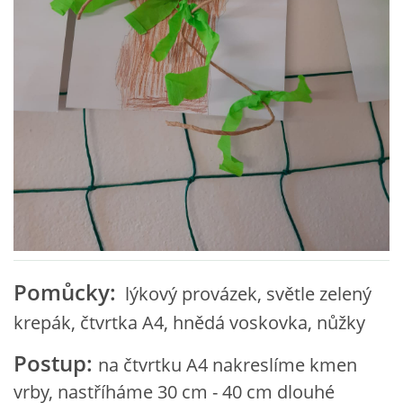
VZDĚLÁVACÍ BLOK ZÁŘÍ
VZDĚLÁVACÍ BLOK ŘÍJEN
VZDĚLÁVACÍ BLOK LISTOPAD
VZDĚLÁVACÍ BLOK PROSINEC
VZDĚLÁVACÍ BLOK LEDEN
Pomůcky:
lýkový provázek, světle zelený
VZDĚLÁVACÍ BLOK ÚNOR
krepák, čtvrtka A4, hnědá voskovka, nůžky
Postup:
na čtvrtku A4 nakreslíme kmen
VZDĚLÁVACÍ BLOK BŘEZEN
vrby, nastříháme 30 cm - 40 cm dlouhé