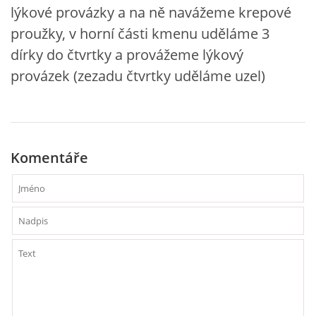
lýkové provázky a na ně navážeme krepové
VZDĚLÁVACÍ BLOK DUBEN
proužky, v horní části kmenu uděláme 3
dírky do čtvrtky a provážeme lýkový
VÝTVARNÉ TECHNIKY
provázek (zezadu čtvrtky uděláme uzel)
VÝTVARNÉ POMŮCKY
VÝTVARNÉ AKTIVITY - JARO
Komentáře
VÝTVARNÉ AKTIVITY - LÉTO
VÝTVARNÉ AKTIVITY - PODZIM
VÝTVARNÉ AKTIVITY - ZIMA
CHARAKTERISTIKA ROČNÍCH OBDOBÍ