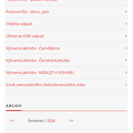
Pracovní list - slova , jaro
HALLOWEEN
Třídíme odpad
DUŠIČKY
Učíme se třídit odpad
Výtvarná aktivita - Čarodějnice
SVATÝ MARTIN
Výtvarná aktivita - Červená Karkulka
SVATÁ KATEŘINA 25.LISTOPADU
Výtvarná aktivita - MEDÚZY V POHYBU
Vznik samostatného československého státu
SVATÁ BARBORA 4.12.
ARCHIV
MIKULÁŠ, ČERTI
<<
červenec /
2026
>>
MASOPUST