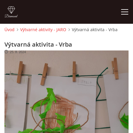
Úvod
Výtvarné aktivity - JARO
Výtvarná aktivita - Vrba
ÚVOD
Výtvarná aktivita - Vrba
25. 8. 2024
O MĚ
FOTOALBUM
DĚJINY VÝTVARNÉHO UMĚNÍ
NOVINKY ZE ŠKOLSTVÍ 2025
ROČNÍ PLÁN - INSPIRACE /DLE NOVÉHO RVP PV 2025