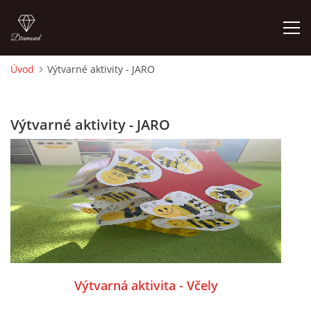
Úvod
Výtvarné aktivity - JARO
ÚVOD
Výtvarné aktivity - JARO
O MĚ
FOTOALBUM
DĚJINY VÝTVARNÉHO UMĚNÍ
NOVINKY ZE ŠKOLSTVÍ 2025
Výtvarná aktivita - Včely
ROČNÍ PLÁN - INSPIRACE /DLE NOVÉHO RVP PV 2025