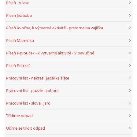
Píseň - V lese
Píseň Ježibaba
Píseň Kvočna, k výtvarné aktivitě - prstomalba vajíčka
Píseň Maminka
Píseň Pavouček - k výtvarné aktivitě - V pavučině
Píseň Petrklíč
Pracovní list - nakresli jadérka šišce
Pracovní list - puzzle , kohout
Pracovní list - slova , jaro
Třídíme odpad
Učíme se třídit odpad