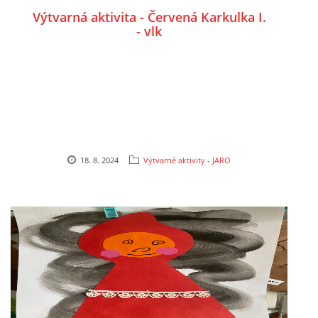
Výtvarná aktivita - Červená Karkulka I.
- vlk
HÁDANKY K TÉMATU JARO, LÉTO, PODZIM,ZIMA
PÍSNĚ K TÉMATU JARO
BÁSNĚ K TÉMATU JARO
18. 8. 2024
Výtvarné aktivity - JARO
POHYBOVÉ AKTIVITY NA TÉMA JARO
PÍSNĚ K TÉMATU LÉTO
BÁSNĚ K TÉMATU LÉTO
POHYBOVÉ AKTIVITY NA TÉMA LÉTO