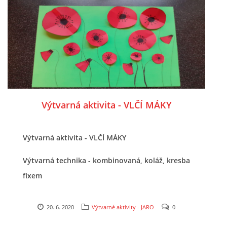
POZITIVNÍ AFIRMACE PRO DĚTI
PSYCHOHYGIENA PRO UČITELKY
UČITELSKÁ SEBEREFLEXE
Výtvarná aktivita - VLČÍ MÁKY
DĚTSKÝ VZTEK
Výtvarná aktivita - VLČÍ MÁKY
DĚTSKÝ SMUTEK
Výtvarná technika - kombinovaná, koláž, kresba
fixem
EFEKTIVNÍ KOMUNIKACE S DĚTMI
20. 6. 2020
Výtvarné aktivity - JARO
0
CO BY MĚLO DÍTĚ ZVLÁDNOUT PŘED VSTUPEM DO ZŠ