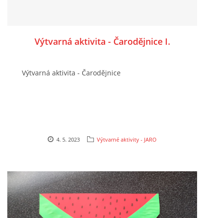
TÝDENNÍ PLÁNY
SMYSLOVÁ AKTIVITA
Výtvarná aktivita - Čarodějnice I.
MONTESSORI AKTIVITA
Výtvarná aktivita - Čarodějnice
JÓGOVÉ CVIČENÍ, TYPY, RADY, RECENZE
KALENDÁŘ PRO DĚTI
4. 5. 2023
Výtvarné aktivity - JARO
STÁTNÍ SVÁTKY
SVATÝ VÁCLAV
20.10. DEN STROMŮ