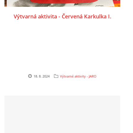
PÍSNĚ K TÉMATU PODZIM
Výtvarná aktivita - Červená Karkulka I.
BÁSNĚ K TÉMATU PODZIM
POHYBOVÉ AKTIVITY NA TÉMA PODZIM
PÍSNĚ K TÉMATU ZIMA
18. 8. 2024
Výtvarné aktivity - JARO
BÁSNĚ K TÉMATU ZIMA
POHYBOVÉ AKTIVITY NA TÉMA ZIMA
VZDĚLÁVACÍ PLÁN OD ZÁŘÍ DO ČERVNA