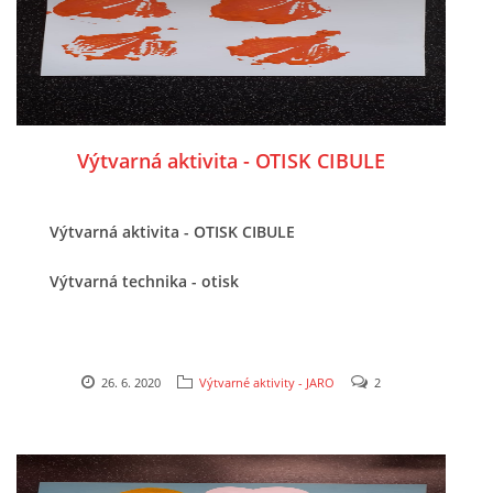
VELIKONOCE
SVĚTOVÝ DEN VODY 22. BŘEZEN
Výtvarná aktivita - OTISK CIBULE
KREATIVNÍ OVOCNÉ A ZELENINOVÉ MLSÁNÍ
Výtvarná aktivita - OTISK CIBULE
RECENZE NA KNIHY
Výtvarná technika - otisk
RECENZE NA HRAČKY
MIKULÁŠSKÁ NADÍLKA
26. 6. 2020
Výtvarné aktivity - JARO
2
VÁNOČNÍ TVOŘENÍ