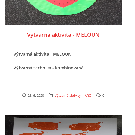
HALLOWEEN
Výtvarná aktivita - MELOUN
DUŠIČKY
SVATÝ MARTIN
Výtvarná aktivita - MELOUN
Výtvarná technika - kombinovaná
SVATÁ KATEŘINA 25.LISTOPADU
SVATÁ BARBORA 4.12.
26. 6. 2020
Výtvarné aktivity - JARO
0
MIKULÁŠ, ČERTI
MASOPUST