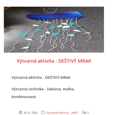
SPORTÍK - DĚTI V POHYBU
STOP ŠIKANĚ ANEB ŠIKANA BOLÍ
VĚDOMÁ VÝCHOVA
SADA EMOČNÍCH HER PRO DĚTI 3 - 4 ROKY
Výtvarná aktivita - DEŠTIVÝ MRAK
MERCH
Výtvarná aktivita - DEŠTIVÝ MRAK
MOJE TVORBA POHÁDEK PRO DĚTI
Výtvarná technika - šablona, malba,
kombinovaná
POHÁDKY NA SPOTIFY
20. 6. 2020
Výtvarné aktivity - JARO
0