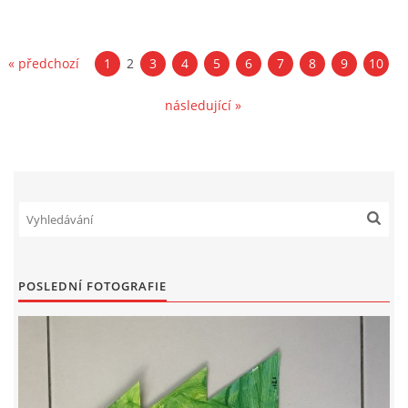
SPONZOŘI
« předchozí
1
2
3
4
5
6
7
8
9
10
© 2026 eStránky.cz
|
RSS
následující »
POSLEDNÍ FOTOGRAFIE