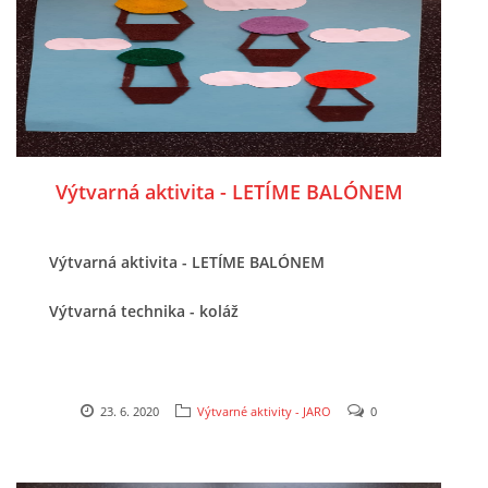
UČTE DĚTI PROŽITKEM
ŠABLONY
SENZORY PLAY
Výtvarná aktivita - LETÍME BALÓNEM
DOPORUČUJI
Výtvarná aktivita - LETÍME BALÓNEM
POLYTECHNICKÉ ČINNOSTI
Výtvarná technika - koláž
PORTFÓLIO DÍTĚTE
23. 6. 2020
Výtvarné aktivity - JARO
0
MOTIVAČNÍ CITÁTY PRO UČITELE
POKUSY