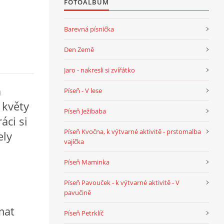
FOTOALBUM
Barevná písnička
Den Země
Jaro - nakresli si zvířátko
a
Píseň - V lese
 květy
Píseň Ježibaba
áci si
Píseň Kvočna, k výtvarné aktivitě - prstomalba
ely
vajíčka
Píseň Maminka
Píseň Pavouček - k výtvarné aktivitě - V
pavučině
mat
Píseň Petrklíč