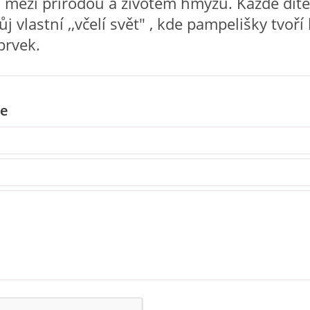
 mezi přírodou a životem hmyzu. Každé dítě
ůj vlastní ,,včelí svět" , kde pampelišky tvoří
prvek.
e