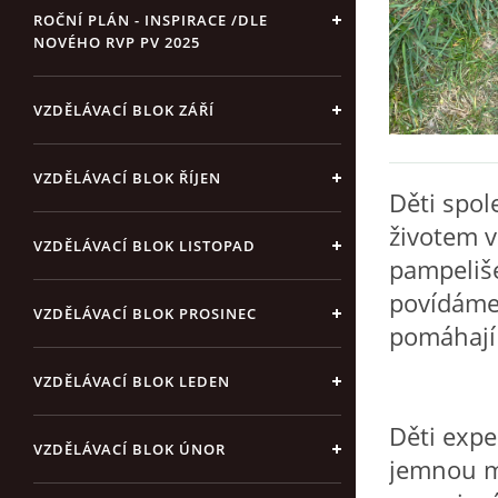
ROČNÍ PLÁN - INSPIRACE /DLE
NOVÉHO RVP PV 2025
VZDĚLÁVACÍ BLOK ZÁŘÍ
VZDĚLÁVACÍ BLOK ŘÍJEN
Děti spol
životem v
VZDĚLÁVACÍ BLOK LISTOPAD
pampeliše
povídáme 
VZDĚLÁVACÍ BLOK PROSINEC
pomáhají
VZDĚLÁVACÍ BLOK LEDEN
Děti expe
VZDĚLÁVACÍ BLOK ÚNOR
jemnou mo