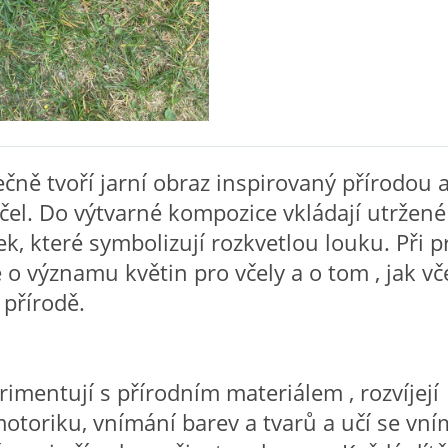
ečně tvoří jarní obraz inspirovaný přírodou 
čel. Do výtvarné kompozice vkládají utržené
k, které symbolizují rozkvetlou louku. Při pr
o významu květin pro včely a o tom , jak vč
 přírodě.
rimentují s přírodním materiálem , rozvíjejí
toriku, vnímání barev a tvarů a učí se vní