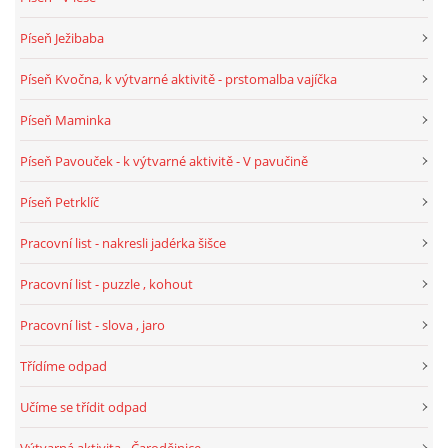
TÝDENNÍ PLÁNY
Píseň Ježibaba
SMYSLOVÁ AKTIVITA
Píseň Kvočna, k výtvarné aktivitě - prstomalba vajíčka
Píseň Maminka
MONTESSORI AKTIVITA
Píseň Pavouček - k výtvarné aktivitě - V pavučině
JÓGOVÉ CVIČENÍ, TYPY, RADY, RECENZE
Píseň Petrklíč
Pracovní list - nakresli jadérka šišce
KALENDÁŘ PRO DĚTI
Pracovní list - puzzle , kohout
STÁTNÍ SVÁTKY
Pracovní list - slova , jaro
Třídíme odpad
SVATÝ VÁCLAV
Učíme se třídit odpad
20.10. DEN STROMŮ
Výtvarná aktivita - Čarodějnice