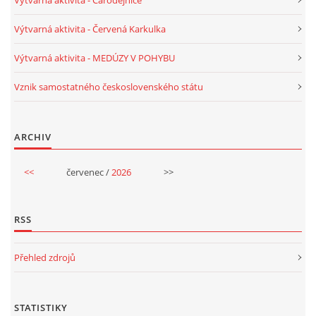
Výtvarná aktivita - Červená Karkulka
HALLOWEEN
Výtvarná aktivita - MEDÚZY V POHYBU
DUŠIČKY
Vznik samostatného československého státu
SVATÝ MARTIN
ARCHIV
SVATÁ KATEŘINA 25.LISTOPADU
<<
červenec /
2026
>>
SVATÁ BARBORA 4.12.
RSS
MIKULÁŠ, ČERTI
Přehled zdrojů
MASOPUST
STATISTIKY