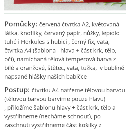
VZDĚLÁVACÍ BLOK ZÁŘÍ
Pomůcky:
červená čtvrtka A2, květovaná
VZDĚLÁVACÍ BLOK ŘÍJEN
látka, knoflíky, červený papír, nůžky, lepidlo
tuhé i Herkules s hubicí , černý fix, vata,
VZDĚLÁVACÍ BLOK LISTOPAD
čtvrtka A4 (šablona - hlava + část krk, tělo,
oči), namíchaná tělová temperová barva z
VZDĚLÁVACÍ BLOK PROSINEC
bílé a oranžové, štětec, vata, tužka, v bublině
napsané hlášky našich babičce
VZDĚLÁVACÍ BLOK LEDEN
Postup:
čtvrtku A4 natřeme tělovou barvou
(tělovou barvou barvíme pouze hlavu)
VZDĚLÁVACÍ BLOK ÚNOR
,
přiložíme šablonu hlavy + část krk, tělo a
vystřihneme (necháme schnout), po
VZDĚLÁVACÍ BLOK BŘEZEN
zaschnuti vystřihneme část košilky z