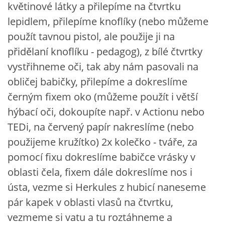
květinové látky a přilepíme na čtvrtku
VZDĚLÁVACÍ BLOK DUBEN
lepidlem, přilepíme knoflíky (nebo můžeme
použít tavnou pistol, ale použije ji na
VÝTVARNÉ TECHNIKY
přidělaní knoflíku - pedagog), z bílé čtvrtky
vystřihneme oči, tak aby nám pasovali na
VÝTVARNÉ POMŮCKY
obličej babičky, přilepíme a dokreslíme
černým fixem oko (můžeme použít i větší
VÝTVARNÉ AKTIVITY - JARO
hýbací oči, dokoupíte např. v Actionu nebo
TEDi, na červený papír nakreslíme (nebo
VÝTVARNÉ AKTIVITY - LÉTO
použijeme kružítko) 2x kolečko - tváře, za
pomocí fixu dokreslíme babičce vrásky v
VÝTVARNÉ AKTIVITY - PODZIM
oblasti čela, fixem dále dokreslíme nos i
ústa, vezme si Herkules z hubicí naneseme
VÝTVARNÉ AKTIVITY - ZIMA
pár kapek v oblasti vlasů na čtvrtku,
vezmeme si vatu a tu roztáhneme a
CHARAKTERISTIKA ROČNÍCH OBDOBÍ