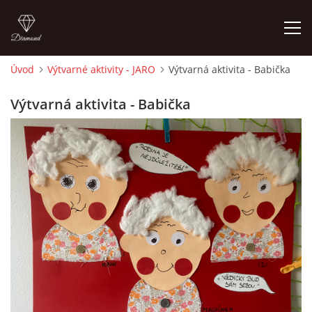
Úvod
Výtvarné aktivity - JARO
Výtvarná aktivita - Babička
ÚVOD
Výtvarná aktivita - Babička
O MĚ
FOTOALBUM
DĚJINY VÝTVARNÉHO UMĚNÍ
NOVINKY ZE ŠKOLSTVÍ 2025
ROČNÍ PLÁN - INSPIRACE /DLE NOVÉHO RVP PV 2025