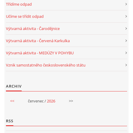
Třídíme odpad
TÝDENNÍ PLÁNY
Učíme se třídit odpad
SMYSLOVÁ AKTIVITA
Výtvarná aktivita - Čarodějnice
Výtvarná aktivita - Červená Karkulka
MONTESSORI AKTIVITA
Výtvarná aktivita - MEDÚZY V POHYBU
JÓGOVÉ CVIČENÍ, TYPY, RADY, RECENZE
Vznik samostatného československého státu
KALENDÁŘ PRO DĚTI
ARCHIV
STÁTNÍ SVÁTKY
<<
červenec /
2026
>>
SVATÝ VÁCLAV
RSS
20.10. DEN STROMŮ