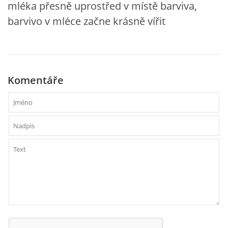
mléka přesně uprostřed v místě barviva,
barvivo v mléce začne krásně vířit
VZDĚLÁVACÍ BLOK ZÁŘÍ
VZDĚLÁVACÍ BLOK ŘÍJEN
Komentáře
VZDĚLÁVACÍ BLOK LISTOPAD
VZDĚLÁVACÍ BLOK PROSINEC
VZDĚLÁVACÍ BLOK LEDEN
VZDĚLÁVACÍ BLOK ÚNOR
VZDĚLÁVACÍ BLOK BŘEZEN