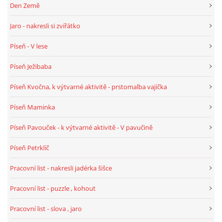
Den Země
PÍSNĚ K TÉMATU PODZIM
Jaro - nakresli si zvířátko
Píseň - V lese
BÁSNĚ K TÉMATU PODZIM
Píseň Ježibaba
POHYBOVÉ AKTIVITY NA TÉMA PODZIM
Píseň Kvočna, k výtvarné aktivitě - prstomalba vajíčka
Píseň Maminka
PÍSNĚ K TÉMATU ZIMA
Píseň Pavouček - k výtvarné aktivitě - V pavučině
BÁSNĚ K TÉMATU ZIMA
Píseň Petrklíč
Pracovní list - nakresli jadérka šišce
POHYBOVÉ AKTIVITY NA TÉMA ZIMA
Pracovní list - puzzle , kohout
VZDĚLÁVACÍ PLÁN OD ZÁŘÍ DO ČERVNA
Pracovní list - slova , jaro