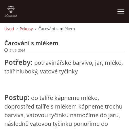
Úvod
Pokusy
Čarování s mlékem
ÚVOD
Čarování s mlékem
31. 8. 2024
O MĚ
Potřeby:
potravinářské barvivo, jar, mléko,
FOTOALBUM
talíř hluboký, vatové tyčinky
DĚJINY VÝTVARNÉHO UMĚNÍ
Postup:
do talíře kápneme mléko,
NOVINKY ZE ŠKOLSTVÍ 2025
doprostřed talíře s mlékem kápneme trochu
barviva, vatovou tyčinku namočíme do jaru,
následně vatovou tyčinku ponoříme do
ROČNÍ PLÁN - INSPIRACE /DLE NOVÉHO RVP PV 2025