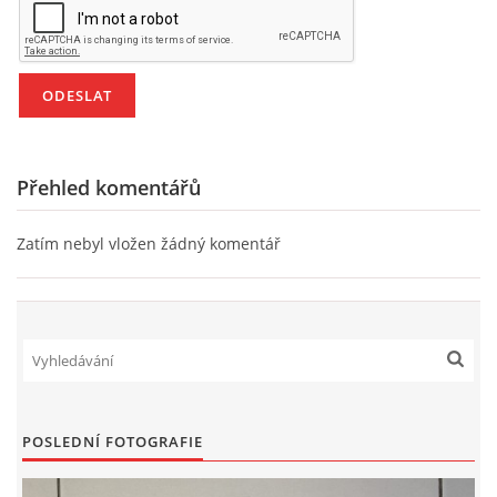
VZDĚLÁVACÍ BLOK DUBEN
VÝTVARNÉ TECHNIKY
VÝTVARNÉ POMŮCKY
Přehled komentářů
VÝTVARNÉ AKTIVITY - JARO
Zatím nebyl vložen žádný komentář
VÝTVARNÉ AKTIVITY - LÉTO
VÝTVARNÉ AKTIVITY - PODZIM
VÝTVARNÉ AKTIVITY - ZIMA
POSLEDNÍ FOTOGRAFIE
CHARAKTERISTIKA ROČNÍCH OBDOBÍ