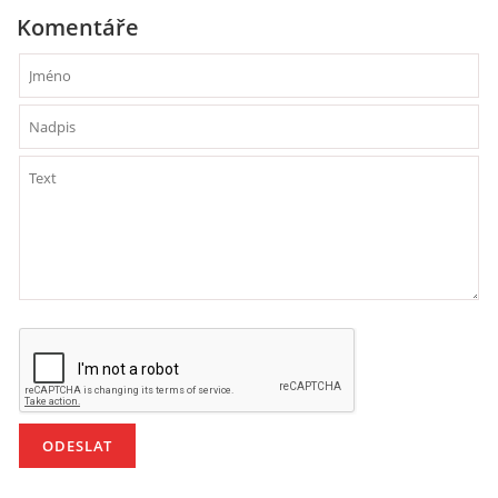
VZDĚLÁVACÍ BLOK DUBEN
Komentáře
VÝTVARNÉ TECHNIKY
VÝTVARNÉ POMŮCKY
VÝTVARNÉ AKTIVITY - JARO
VÝTVARNÉ AKTIVITY - LÉTO
VÝTVARNÉ AKTIVITY - PODZIM
VÝTVARNÉ AKTIVITY - ZIMA
CHARAKTERISTIKA ROČNÍCH OBDOBÍ