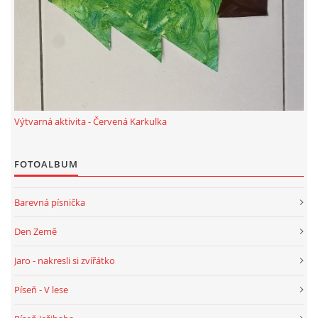
PÍSNĚ K TÉMATU PODZIM
BÁSNĚ K TÉMATU PODZIM
POHYBOVÉ AKTIVITY NA TÉMA PODZIM
Výtvarná aktivita - Červená Karkulka
PÍSNĚ K TÉMATU ZIMA
FOTOALBUM
BÁSNĚ K TÉMATU ZIMA
Barevná písnička
Den Země
POHYBOVÉ AKTIVITY NA TÉMA ZIMA
Jaro - nakresli si zvířátko
VZDĚLÁVACÍ PLÁN OD ZÁŘÍ DO ČERVNA
Píseň - V lese