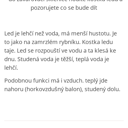
pozorujete co se bude dít
VZDĚLÁVACÍ BLOK ZÁŘÍ
VZDĚLÁVACÍ BLOK ŘÍJEN
Led je lehčí než voda, má menší hustotu. Je
to jako na zamrzlém rybníku. Kostka ledu
VZDĚLÁVACÍ BLOK LISTOPAD
taje. Led se rozpouští ve vodu a ta klesá ke
dnu. Studená voda je těžší, teplá voda je
VZDĚLÁVACÍ BLOK PROSINEC
lehčí.
Podobnou funkci má i vzduch. teplý jde
VZDĚLÁVACÍ BLOK LEDEN
nahoru (horkovzdušný balon), studený dolu.
VZDĚLÁVACÍ BLOK ÚNOR
VZDĚLÁVACÍ BLOK BŘEZEN