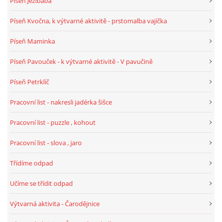
Píseň Ježibaba
TÝDENNÍ PLÁNY
Píseň Kvočna, k výtvarné aktivitě - prstomalba vajíčka
SMYSLOVÁ AKTIVITA
Píseň Maminka
Píseň Pavouček - k výtvarné aktivitě - V pavučině
MONTESSORI AKTIVITA
Píseň Petrklíč
JÓGOVÉ CVIČENÍ, TYPY, RADY, RECENZE
Pracovní list - nakresli jadérka šišce
Pracovní list - puzzle , kohout
KALENDÁŘ PRO DĚTI
Pracovní list - slova , jaro
STÁTNÍ SVÁTKY
Třídíme odpad
Učíme se třídit odpad
SVATÝ VÁCLAV
Výtvarná aktivita - Čarodějnice
20.10. DEN STROMŮ