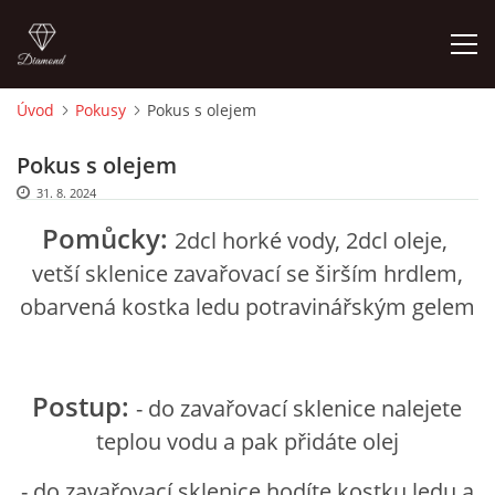
Úvod
Pokusy
Pokus s olejem
ÚVOD
Pokus s olejem
31. 8. 2024
O MĚ
Pomůcky:
2dcl horké vody, 2dcl oleje,
FOTOALBUM
vetší sklenice zavařovací se širším hrdlem,
obarvená kostka ledu potravinářským gelem
DĚJINY VÝTVARNÉHO UMĚNÍ
Postup:
NOVINKY ZE ŠKOLSTVÍ 2025
- do zavařovací sklenice nalejete
teplou vodu a pak přidáte olej
ROČNÍ PLÁN - INSPIRACE /DLE NOVÉHO RVP PV 2025
- do zavařovací sklenice hodíte kostku ledu a