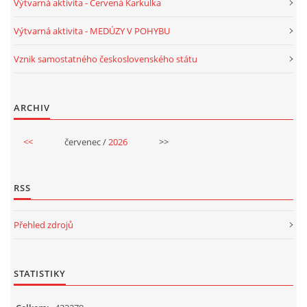
Výtvarná aktivita - Červená Karkulka
Výtvarná aktivita - MEDÚZY V POHYBU
HALLOWEEN
Vznik samostatného československého státu
DUŠIČKY
ARCHIV
SVATÝ MARTIN
<<
červenec /
2026
>>
SVATÁ KATEŘINA 25.LISTOPADU
RSS
SVATÁ BARBORA 4.12.
Přehled zdrojů
MIKULÁŠ, ČERTI
STATISTIKY
MASOPUST