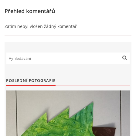
Přehled komentářů
HÁDANKY K TÉMATU JARO, LÉTO, PODZIM,ZIMA
Zatím nebyl vložen žádný komentář
PÍSNĚ K TÉMATU JARO
BÁSNĚ K TÉMATU JARO
POHYBOVÉ AKTIVITY NA TÉMA JARO
POSLEDNÍ FOTOGRAFIE
PÍSNĚ K TÉMATU LÉTO
BÁSNĚ K TÉMATU LÉTO
POHYBOVÉ AKTIVITY NA TÉMA LÉTO