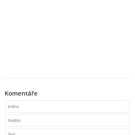
PÍSNĚ K TÉMATU PODZIM
BÁSNĚ K TÉMATU PODZIM
POHYBOVÉ AKTIVITY NA TÉMA PODZIM
PÍSNĚ K TÉMATU ZIMA
BÁSNĚ K TÉMATU ZIMA
Komentáře
POHYBOVÉ AKTIVITY NA TÉMA ZIMA
VZDĚLÁVACÍ PLÁN OD ZÁŘÍ DO ČERVNA