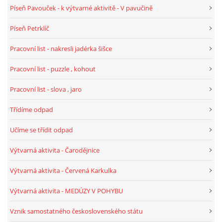
UČTE DĚTI PROŽITKEM
Píseň Pavouček - k výtvarné aktivitě - V pavučině
Píseň Petrklíč
ŠABLONY
Pracovní list - nakresli jadérka šišce
SENZORY PLAY
Pracovní list - puzzle , kohout
Pracovní list - slova , jaro
DOPORUČUJI
Třídíme odpad
POLYTECHNICKÉ ČINNOSTI
Učíme se třídit odpad
Výtvarná aktivita - Čarodějnice
PORTFÓLIO DÍTĚTE
Výtvarná aktivita - Červená Karkulka
MOTIVAČNÍ CITÁTY PRO UČITELE
Výtvarná aktivita - MEDÚZY V POHYBU
Vznik samostatného československého státu
POKUSY