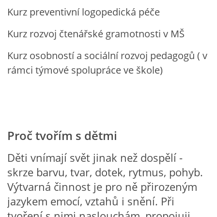
VZDĚLÁVACÍ BLOK DUBEN
Kurz preventivní logopedická péče
Kurz rozvoj čtenářské gramotnosti v MŠ
VÝTVARNÉ TECHNIKY
Kurz osobností a sociální rozvoj pedagogů ( v
VÝTVARNÉ POMŮCKY
rámci týmové spolupráce ve škole)
VÝTVARNÉ AKTIVITY - JARO
VÝTVARNÉ AKTIVITY - LÉTO
Proč tvořím s dětmi
Děti vnímají svět jinak než dospělí -
VÝTVARNÉ AKTIVITY - PODZIM
skrze barvu, tvar, dotek, rytmus, pohyb.
Výtvarná činnost je pro ně přirozeným
VÝTVARNÉ AKTIVITY - ZIMA
jazykem emocí, vztahů i snění. Při
tvoření s nimi naslouchám, propojuji,
CHARAKTERISTIKA ROČNÍCH OBDOBÍ