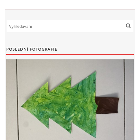
HALLOWEEN
DUŠIČKY
POSLEDNÍ FOTOGRAFIE
SVATÝ MARTIN
SVATÁ KATEŘINA 25.LISTOPADU
SVATÁ BARBORA 4.12.
MIKULÁŠ, ČERTI
MASOPUST