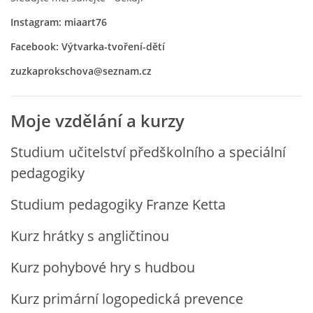
Instagram: miaart76
VZDĚLÁVACÍ BLOK ZÁŘÍ
Facebook: Výtvarka-tvoření-dětí
VZDĚLÁVACÍ BLOK ŘÍJEN
zuzkaprokschova@seznam.cz
VZDĚLÁVACÍ BLOK LISTOPAD
Moje vzdělání a kurzy
Studium učitelství předškolního a speciální
VZDĚLÁVACÍ BLOK PROSINEC
pedagogiky
VZDĚLÁVACÍ BLOK LEDEN
Studium pedagogiky Franze Ketta
Kurz hrátky s angličtinou
VZDĚLÁVACÍ BLOK ÚNOR
Kurz pohybové hry s hudbou
VZDĚLÁVACÍ BLOK BŘEZEN
Kurz primární logopedická prevence