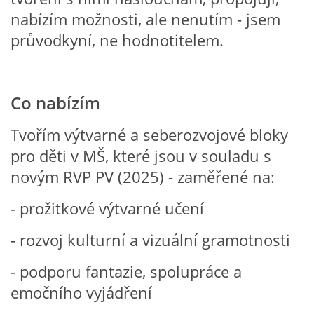
nabízím možnosti, ale nenutím - jsem
průvodkyní, ne hodnotitelem.
HÁDANKY K TÉMATU JARO, LÉTO, PODZIM,ZIMA
PÍSNĚ K TÉMATU JARO
Co nabízím
BÁSNĚ K TÉMATU JARO
Tvořím výtvarné a seberozvojové bloky
pro děti v MŠ, které jsou v souladu s
POHYBOVÉ AKTIVITY NA TÉMA JARO
novým RVP PV (2025) - zaměřené na:
- prožitkové výtvarné učení
PÍSNĚ K TÉMATU LÉTO
- rozvoj kulturní a vizuální gramotnosti
BÁSNĚ K TÉMATU LÉTO
- podporu fantazie, spolupráce a
emočního vyjádření
POHYBOVÉ AKTIVITY NA TÉMA LÉTO