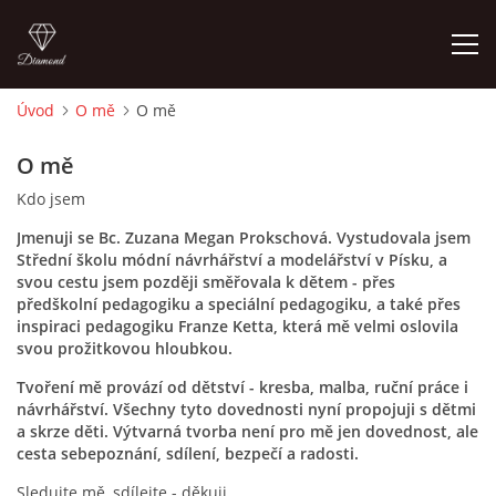
Úvod
O mě
O mě
ÚVOD
O mě
Kdo jsem
O MĚ
Jmenuji se Bc. Zuzana Megan Prokschová. Vystudovala jsem
Střední školu módní návrhářství a modelářství v Písku, a
FOTOALBUM
svou cestu jsem později směřovala k dětem - přes
předškolní pedagogiku a speciální pedagogiku, a také přes
inspiraci pedagogiku Franze Ketta, která mě velmi oslovila
DĚJINY VÝTVARNÉHO UMĚNÍ
svou prožitkovou hloubkou.
Tvoření mě provází od dětství - kresba, malba, ruční práce i
NOVINKY ZE ŠKOLSTVÍ 2025
návrhářství. Všechny tyto dovednosti nyní propojuji s dětmi
a skrze děti. Výtvarná tvorba není pro mě jen dovednost, ale
cesta sebepoznání, sdílení, bezpečí a radosti.
ROČNÍ PLÁN - INSPIRACE /DLE NOVÉHO RVP PV 2025
Sledujte mě, sdílejte - děkuji