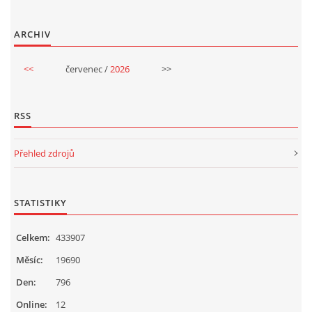
ARCHIV
POZITIVNÍ AFIRMACE PRO DĚTI
<<
červenec /
2026
>>
PSYCHOHYGIENA PRO UČITELKY
RSS
UČITELSKÁ SEBEREFLEXE
Přehled zdrojů
DĚTSKÝ VZTEK
STATISTIKY
DĚTSKÝ SMUTEK
Celkem:
433907
EFEKTIVNÍ KOMUNIKACE S DĚTMI
Měsíc:
19690
Den:
796
CO BY MĚLO DÍTĚ ZVLÁDNOUT PŘED VSTUPEM DO ZŠ
Online:
12