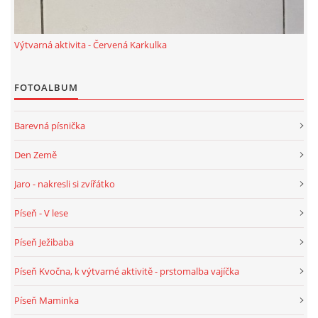
VELIKONOCE
Výtvarná aktivita - Červená Karkulka
SVĚTOVÝ DEN VODY 22. BŘEZEN
FOTOALBUM
KREATIVNÍ OVOCNÉ A ZELENINOVÉ MLSÁNÍ
Barevná písnička
RECENZE NA KNIHY
Den Země
Jaro - nakresli si zvířátko
RECENZE NA HRAČKY
Píseň - V lese
MIKULÁŠSKÁ NADÍLKA
Píseň Ježibaba
Píseň Kvočna, k výtvarné aktivitě - prstomalba vajíčka
VÁNOČNÍ TVOŘENÍ
Píseň Maminka