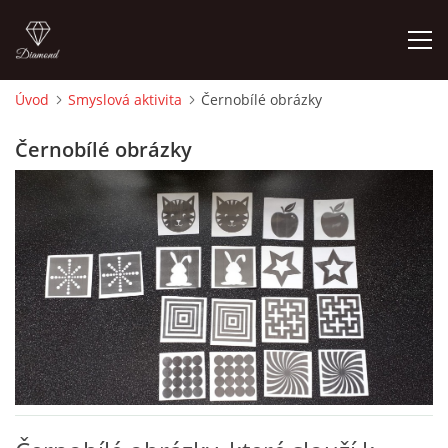
Úvod
Smyslová aktivita
Černobílé obrázky
ÚVOD
Černobílé obrázky
O MĚ
FOTOALBUM
DĚJINY VÝTVARNÉHO UMĚNÍ
NOVINKY ZE ŠKOLSTVÍ 2025
ROČNÍ PLÁN - INSPIRACE /DLE NOVÉHO RVP PV 2025