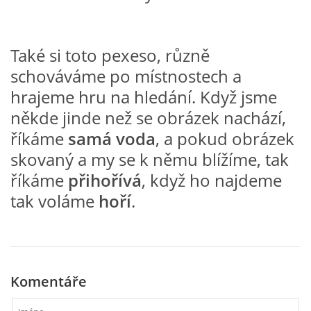
VZDĚLÁVACÍ BLOK DUBEN
Také si toto pexeso, různě
VÝTVARNÉ TECHNIKY
schováváme po místnostech a
hrajeme hru na hledání. Když jsme
VÝTVARNÉ POMŮCKY
někde jinde než se obrázek nachází,
říkáme
samá voda
, a pokud obrázek
VÝTVARNÉ AKTIVITY - JARO
skovaný a my se k němu blížíme, tak
říkáme
přihořívá
, když ho najdeme
VÝTVARNÉ AKTIVITY - LÉTO
tak voláme
hoří
.
VÝTVARNÉ AKTIVITY - PODZIM
VÝTVARNÉ AKTIVITY - ZIMA
Komentáře
CHARAKTERISTIKA ROČNÍCH OBDOBÍ