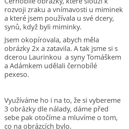
Černobílé obrázky, které slouží k
rozvoji zraku a vnímavosti u miminek
VZDĚLÁVACÍ BLOK ZÁŘÍ
a které jsem používala u své dcery,
synů, když byli miminky.
VZDĚLÁVACÍ BLOK ŘÍJEN
Jsem okopírovala, abych měla
obrázky 2x a zatavila. A tak jsme si s
VZDĚLÁVACÍ BLOK LISTOPAD
dcerou Laurinkou a syny Tomáškem
a Adámkem udělali černobílé
VZDĚLÁVACÍ BLOK PROSINEC
pexeso.
VZDĚLÁVACÍ BLOK LEDEN
Využíváme ho i na to, že si vybereme
VZDĚLÁVACÍ BLOK ÚNOR
3 obrázky dle nálady, dáme před
sebe pak otočíme a mluvíme o tom,
VZDĚLÁVACÍ BLOK BŘEZEN
co na obrázcích bylo.