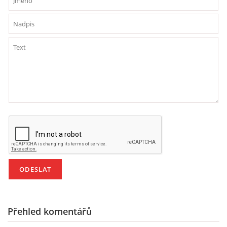
HÁDANKY K TÉMATU JARO, LÉTO, PODZIM,ZIMA
PÍSNĚ K TÉMATU JARO
BÁSNĚ K TÉMATU JARO
POHYBOVÉ AKTIVITY NA TÉMA JARO
PÍSNĚ K TÉMATU LÉTO
BÁSNĚ K TÉMATU LÉTO
Přehled komentářů
POHYBOVÉ AKTIVITY NA TÉMA LÉTO