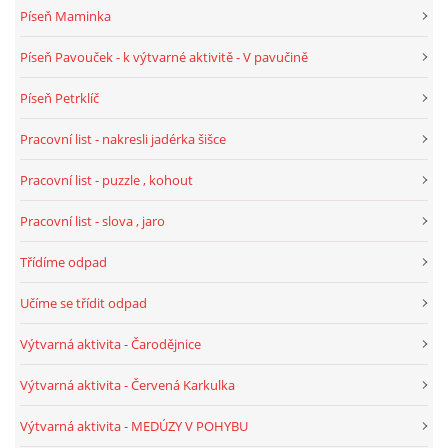
Píseň Maminka
HALLOWEEN
Píseň Pavouček - k výtvarné aktivitě - V pavučině
Píseň Petrklíč
DUŠIČKY
Pracovní list - nakresli jadérka šišce
SVATÝ MARTIN
Pracovní list - puzzle , kohout
Pracovní list - slova , jaro
SVATÁ KATEŘINA 25.LISTOPADU
Třídíme odpad
SVATÁ BARBORA 4.12.
Učíme se třídit odpad
Výtvarná aktivita - Čarodějnice
MIKULÁŠ, ČERTI
Výtvarná aktivita - Červená Karkulka
MASOPUST
Výtvarná aktivita - MEDÚZY V POHYBU