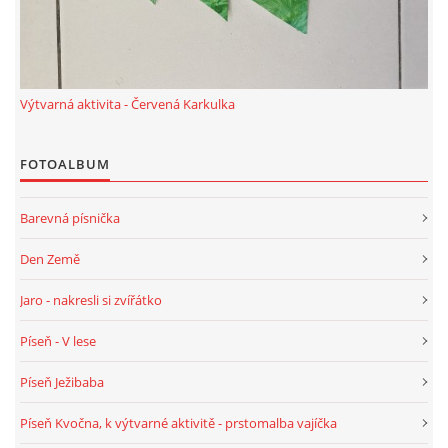
TÝDENNÍ PLÁNY
SMYSLOVÁ AKTIVITA
Výtvarná aktivita - Červená Karkulka
MONTESSORI AKTIVITA
FOTOALBUM
JÓGOVÉ CVIČENÍ, TYPY, RADY, RECENZE
Barevná písnička
Den Země
KALENDÁŘ PRO DĚTI
Jaro - nakresli si zvířátko
STÁTNÍ SVÁTKY
Píseň - V lese
SVATÝ VÁCLAV
Píseň Ježibaba
Píseň Kvočna, k výtvarné aktivitě - prstomalba vajíčka
20.10. DEN STROMŮ