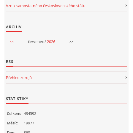
Vznik samostatného československého státu
VELIKONOCE
ARCHIV
SVĚTOVÝ DEN VODY 22. BŘEZEN
<<
červenec /
2026
>>
KREATIVNÍ OVOCNÉ A ZELENINOVÉ MLSÁNÍ
RSS
RECENZE NA KNIHY
Přehled zdrojů
RECENZE NA HRAČKY
STATISTIKY
MIKULÁŠSKÁ NADÍLKA
Celkem:
434592
VÁNOČNÍ TVOŘENÍ
Měsíc:
19977
Den:
860