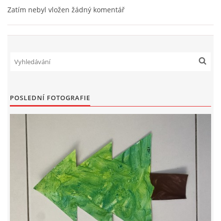
Zatím nebyl vložen žádný komentář
PÍSNĚ K TÉMATU PODZIM
BÁSNĚ K TÉMATU PODZIM
POHYBOVÉ AKTIVITY NA TÉMA PODZIM
POSLEDNÍ FOTOGRAFIE
PÍSNĚ K TÉMATU ZIMA
BÁSNĚ K TÉMATU ZIMA
POHYBOVÉ AKTIVITY NA TÉMA ZIMA
VZDĚLÁVACÍ PLÁN OD ZÁŘÍ DO ČERVNA