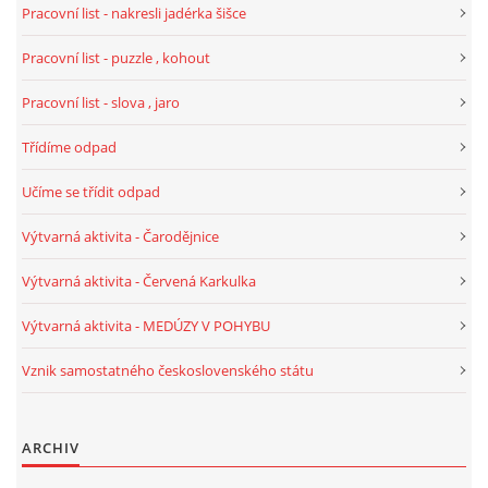
Pracovní list - nakresli jadérka šišce
TÝDENNÍ PLÁNY
Pracovní list - puzzle , kohout
SMYSLOVÁ AKTIVITA
Pracovní list - slova , jaro
Třídíme odpad
MONTESSORI AKTIVITA
Učíme se třídit odpad
JÓGOVÉ CVIČENÍ, TYPY, RADY, RECENZE
Výtvarná aktivita - Čarodějnice
Výtvarná aktivita - Červená Karkulka
KALENDÁŘ PRO DĚTI
Výtvarná aktivita - MEDÚZY V POHYBU
STÁTNÍ SVÁTKY
Vznik samostatného československého státu
SVATÝ VÁCLAV
ARCHIV
20.10. DEN STROMŮ