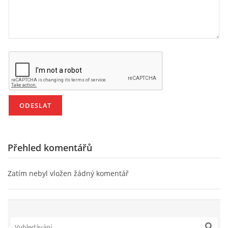
VZDĚLÁVACÍ BLOK DUBEN
VÝTVARNÉ TECHNIKY
VÝTVARNÉ POMŮCKY
VÝTVARNÉ AKTIVITY - JARO
VÝTVARNÉ AKTIVITY - LÉTO
Přehled komentářů
VÝTVARNÉ AKTIVITY - PODZIM
Zatím nebyl vložen žádný komentář
VÝTVARNÉ AKTIVITY - ZIMA
CHARAKTERISTIKA ROČNÍCH OBDOBÍ