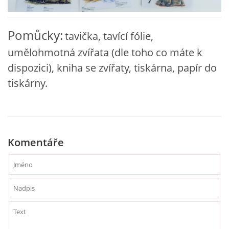
VZDĚLÁVACÍ BLOK ZÁŘÍ
Pomůcky:
tavička, tavící fólie,
umělohmotná zvířata (dle toho co máte k
VZDĚLÁVACÍ BLOK ŘÍJEN
dispozici), kniha se zvířaty, tiskárna, papír do
tiskárny.
VZDĚLÁVACÍ BLOK LISTOPAD
VZDĚLÁVACÍ BLOK PROSINEC
Komentáře
VZDĚLÁVACÍ BLOK LEDEN
VZDĚLÁVACÍ BLOK ÚNOR
VZDĚLÁVACÍ BLOK BŘEZEN