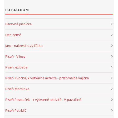
PÍSNĚ K TÉMATU PODZIM
FOTOALBUM
Barevná písnička
BÁSNĚ K TÉMATU PODZIM
Den Země
POHYBOVÉ AKTIVITY NA TÉMA PODZIM
Jaro - nakresli si zvířátko
Píseň - V lese
PÍSNĚ K TÉMATU ZIMA
Píseň Ježibaba
BÁSNĚ K TÉMATU ZIMA
Píseň Kvočna, k výtvarné aktivitě - prstomalba vajíčka
Píseň Maminka
POHYBOVÉ AKTIVITY NA TÉMA ZIMA
Píseň Pavouček - k výtvarné aktivitě - V pavučině
VZDĚLÁVACÍ PLÁN OD ZÁŘÍ DO ČERVNA
Píseň Petrklíč