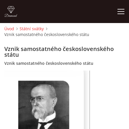
Úvod
Státní svátky
Vznik samostatného československého státu
ÚVOD
Vznik samostatného československého
O MĚ
státu
Vznik samostatného československého státu
FOTOALBUM
DĚJINY VÝTVARNÉHO UMĚNÍ
NOVINKY ZE ŠKOLSTVÍ 2025
ROČNÍ PLÁN - INSPIRACE /DLE NOVÉHO RVP PV 2025