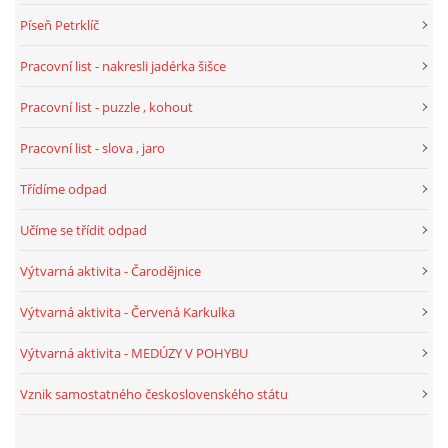
Píseň Petrklíč
POZITIVNÍ AFIRMACE PRO DĚTI
Pracovní list - nakresli jadérka šišce
Pracovní list - puzzle , kohout
PSYCHOHYGIENA PRO UČITELKY
Pracovní list - slova , jaro
UČITELSKÁ SEBEREFLEXE
Třídíme odpad
Učíme se třídit odpad
DĚTSKÝ VZTEK
Výtvarná aktivita - Čarodějnice
DĚTSKÝ SMUTEK
Výtvarná aktivita - Červená Karkulka
Výtvarná aktivita - MEDÚZY V POHYBU
EFEKTIVNÍ KOMUNIKACE S DĚTMI
Vznik samostatného československého státu
CO BY MĚLO DÍTĚ ZVLÁDNOUT PŘED VSTUPEM DO ZŠ