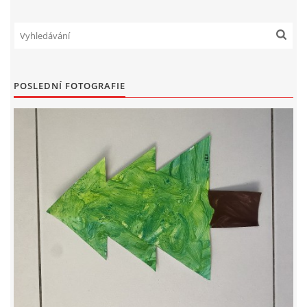
VELIKONOCE
SVĚTOVÝ DEN VODY 22. BŘEZEN
POSLEDNÍ FOTOGRAFIE
KREATIVNÍ OVOCNÉ A ZELENINOVÉ MLSÁNÍ
RECENZE NA KNIHY
RECENZE NA HRAČKY
MIKULÁŠSKÁ NADÍLKA
VÁNOČNÍ TVOŘENÍ