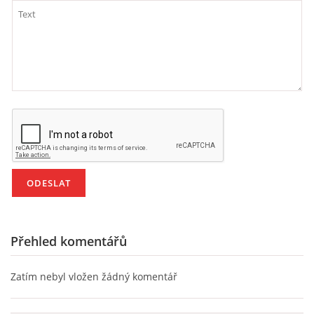
HALLOWEEN
DUŠIČKY
SVATÝ MARTIN
SVATÁ KATEŘINA 25.LISTOPADU
SVATÁ BARBORA 4.12.
Přehled komentářů
MIKULÁŠ, ČERTI
Zatím nebyl vložen žádný komentář
MASOPUST