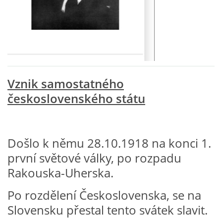
VZDĚLÁVACÍ BLOK ZÁŘÍ
VZDĚLÁVACÍ BLOK ŘÍJEN
VZDĚLÁVACÍ BLOK LISTOPAD
Vznik samostatného
československého státu
VZDĚLÁVACÍ BLOK PROSINEC
Došlo k němu 28.10.1918 na konci 1.
VZDĚLÁVACÍ BLOK LEDEN
první světové války, po rozpadu
Rakouska-Uherska.
VZDĚLÁVACÍ BLOK ÚNOR
Po rozdělení Československa, se na
VZDĚLÁVACÍ BLOK BŘEZEN
Slovensku přestal tento svátek slavit.