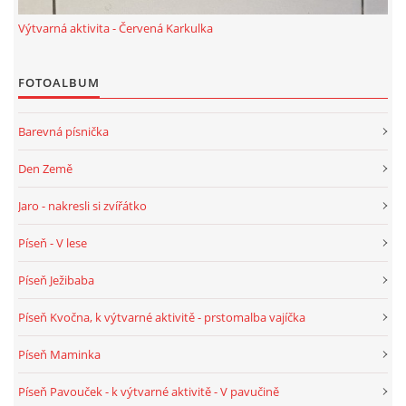
UČTE DĚTI PROŽITKEM
Výtvarná aktivita - Červená Karkulka
ŠABLONY
FOTOALBUM
SENZORY PLAY
Barevná písnička
Den Země
DOPORUČUJI
Jaro - nakresli si zvířátko
POLYTECHNICKÉ ČINNOSTI
Píseň - V lese
Píseň Ježibaba
PORTFÓLIO DÍTĚTE
Píseň Kvočna, k výtvarné aktivitě - prstomalba vajíčka
MOTIVAČNÍ CITÁTY PRO UČITELE
Píseň Maminka
Píseň Pavouček - k výtvarné aktivitě - V pavučině
POKUSY