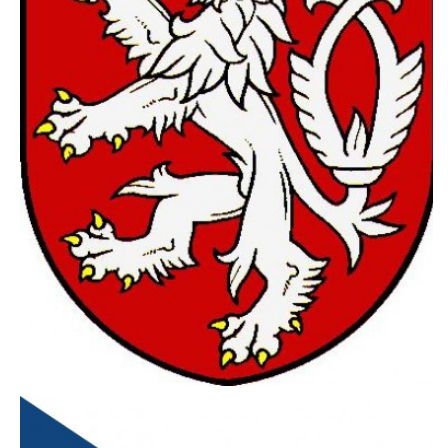
HÁDANKY K TÉMATU JARO, LÉTO, PODZIM,ZIMA
PÍSNĚ K TÉMATU JARO
BÁSNĚ K TÉMATU JARO
POHYBOVÉ AKTIVITY NA TÉMA JARO
PÍSNĚ K TÉMATU LÉTO
BÁSNĚ K TÉMATU LÉTO
POHYBOVÉ AKTIVITY NA TÉMA LÉTO