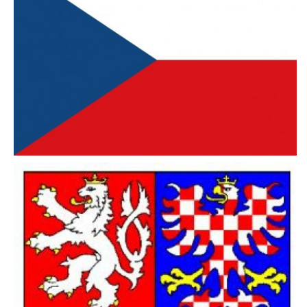
PÍSNĚ K TÉMATU PODZIM
BÁSNĚ K TÉMATU PODZIM
POHYBOVÉ AKTIVITY NA TÉMA PODZIM
PÍSNĚ K TÉMATU ZIMA
BÁSNĚ K TÉMATU ZIMA
POHYBOVÉ AKTIVITY NA TÉMA ZIMA
VZDĚLÁVACÍ PLÁN OD ZÁŘÍ DO ČERVNA