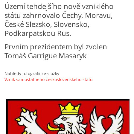
Území tehdejšího nově vzniklého
VZDĚLÁVACÍ BLOK DUBEN
státu zahrnovalo Čechy, Moravu,
České Slezsko, Slovensko,
VÝTVARNÉ TECHNIKY
Podkarpatskou Rus.
VÝTVARNÉ POMŮCKY
Prvním prezidentem byl zvolen
Tomáš Garrigue Masaryk
VÝTVARNÉ AKTIVITY - JARO
Náhledy fotografií ze složky
VÝTVARNÉ AKTIVITY - LÉTO
Vznik samostatného československého státu
VÝTVARNÉ AKTIVITY - PODZIM
VÝTVARNÉ AKTIVITY - ZIMA
CHARAKTERISTIKA ROČNÍCH OBDOBÍ