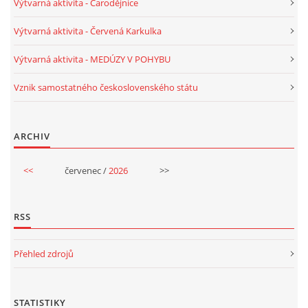
Výtvarná aktivita - Čarodějnice
Výtvarná aktivita - Červená Karkulka
HÁDANKY K TÉMATU JARO, LÉTO, PODZIM,ZIMA
Výtvarná aktivita - MEDÚZY V POHYBU
PÍSNĚ K TÉMATU JARO
Vznik samostatného československého státu
BÁSNĚ K TÉMATU JARO
ARCHIV
POHYBOVÉ AKTIVITY NA TÉMA JARO
<<
červenec /
2026
>>
PÍSNĚ K TÉMATU LÉTO
RSS
BÁSNĚ K TÉMATU LÉTO
Přehled zdrojů
POHYBOVÉ AKTIVITY NA TÉMA LÉTO
STATISTIKY