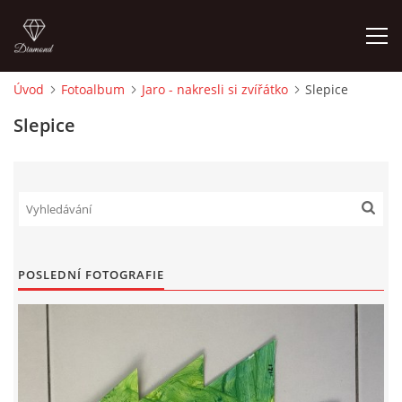
Úvod
Fotoalbum
Jaro - nakresli si zvířátko
Slepice
ÚVOD
Slepice
O MĚ
FOTOALBUM
DĚJINY VÝTVARNÉHO UMĚNÍ
POSLEDNÍ FOTOGRAFIE
NOVINKY ZE ŠKOLSTVÍ 2025
ROČNÍ PLÁN - INSPIRACE /DLE NOVÉHO RVP PV 2025