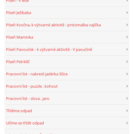
Píseň - V lese
VZDĚLÁVACÍ BLOK DUBEN
Píseň Ježibaba
VÝTVARNÉ TECHNIKY
Píseň Kvočna, k výtvarné aktivitě - prstomalba vajíčka
Píseň Maminka
VÝTVARNÉ POMŮCKY
Píseň Pavouček - k výtvarné aktivitě - V pavučině
VÝTVARNÉ AKTIVITY - JARO
Píseň Petrklíč
Pracovní list - nakresli jadérka šišce
VÝTVARNÉ AKTIVITY - LÉTO
Pracovní list - puzzle , kohout
VÝTVARNÉ AKTIVITY - PODZIM
Pracovní list - slova , jaro
Třídíme odpad
VÝTVARNÉ AKTIVITY - ZIMA
Učíme se třídit odpad
CHARAKTERISTIKA ROČNÍCH OBDOBÍ