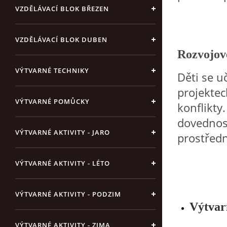
VZDĚLÁVACÍ BLOK BŘEZEN
VZDĚLÁVACÍ BLOK DUBEN
Rozvojové
VÝTVARNÉ TECHNIKY
Děti se u
projekte
VÝTVARNÉ POMŮCKY
konflikty
dovednos
VÝTVARNÉ AKTIVITY - JARO
prostředn
VÝTVARNÉ AKTIVITY - LÉTO
VÝTVARNÉ AKTIVITY - PODZIM
Výtvar
VÝTVARNÉ AKTIVITY - ZIMA