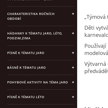
CHARAKTERISTIKA ROČNÍCH
„Týmová 
OBDOBÍ
Děti vytv
karneval
HÁDANKY K TÉMATU JARO, LÉTO,
PODZIM,ZIMA
Používají
modelová
PÍSNĚ K TÉMATU JARO
Výtvarná 
BÁSNĚ K TÉMATU JARO
předvádět
POHYBOVÉ AKTIVITY NA TÉMA JARO
PÍSNĚ K TÉMATU LÉTO