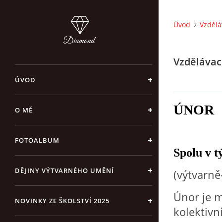
Úvod
Vzdělá
Vzdělávac
ÚVOD
ÚNOR
O MĚ
FOTOALBUM
Spolu v 
DĚJINY VÝTVARNÉHO UMĚNÍ
(výtvarně
Únor je m
NOVINKY ZE ŠKOLSTVÍ 2025
kolektivní