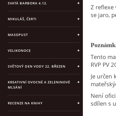
SVATÁ BARBORA 4.12.
Z reflexe
se jaro, p
MIKULÁŠ, ČERTI
MASOPUST
Poznámka
VELIKONOCE
Tento mat
RVP PV 2
SVĚTOVÝ DEN VODY 22. BŘEZEN
Je určen 
KREATIVNÍ OVOCNÉ A ZELENINOVÉ
mateřský
MLSÁNÍ
Není ofi
sdílen s 
RECENZE NA KNIHY