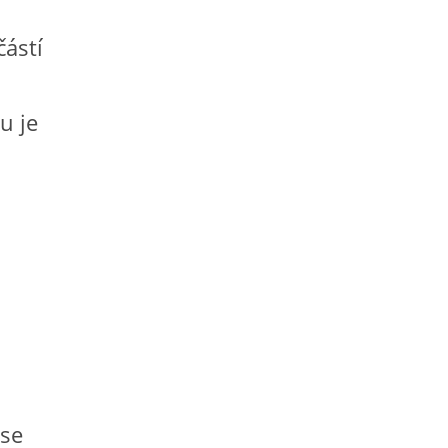
částí
u je
 se