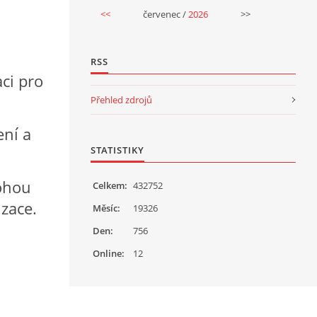
<<
červenec /
2026
>>
RSS
ci pro
Přehled zdrojů
ení a
STATISTIKY
mohou
Celkem:
432752
zace.
Měsíc:
19326
Den:
756
Online:
12