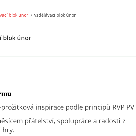
vací blok únor
Vzdělávací blok únor
í blok únor
týmu
-prožitková inspirace podle principů RVP PV
ěsícem přátelství, spolupráce a radosti z
 hry.