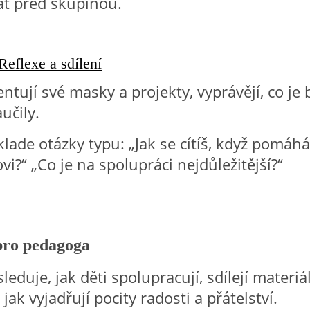
at před skupinou.
Reflexe a sdílení
entují své masky a projekty, vyprávějí, co je 
učily.
lade otázky typu: „Jak se cítíš, když pomáh
i?“ „Co je na spolupráci nejdůležitější?“
pro pedagoga
eduje, jak děti spolupracují, sdílejí materiá
jak vyjadřují pocity radosti a přátelství.