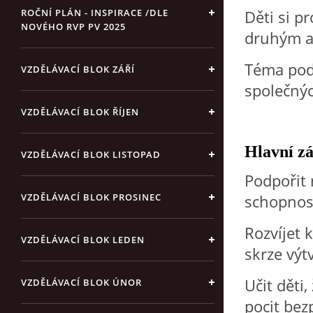
Děti si pr
ROČNÍ PLÁN - INSPIRACE /DLE
NOVÉHO RVP PV 2025
druhým a 
Téma podp
VZDĚLÁVACÍ BLOK ZÁŘÍ
společnýc
VZDĚLÁVACÍ BLOK ŘÍJEN
Hlavní z
VZDĚLÁVACÍ BLOK LISTOPAD
Podpořit 
schopnos
VZDĚLÁVACÍ BLOK PROSINEC
Rozvíjet 
VZDĚLÁVACÍ BLOK LEDEN
skrze výt
Učit děti,
VZDĚLÁVACÍ BLOK ÚNOR
pocit bez