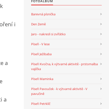
FOTOALBUM
 k
Barevná písnička
oření i
Den Země
Jaro - nakresli si zvířátko
Píseň - V lese
Píseň Ježibaba
ce a
Píseň Kvočna, k výtvarné aktivitě - prstomalba
vajíčka
Píseň Maminka
ce
Píseň Pavouček - k výtvarné aktivitě - V
pavučině
i a
Píseň Petrklíč