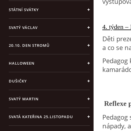
vystupov
STÁTNÍ SVÁTKY
4. týden – 
SVATÝ VÁCLAV
Děti prez
20.10. DEN STROMŮ
a co se na
Pedagog k
HALLOWEEN
kamarádov
DUŠIČKY
SVATÝ MARTIN
Reflexe 
Pedagog sl
SVATÁ KATEŘINA 25.LISTOPADU
nápady, a 