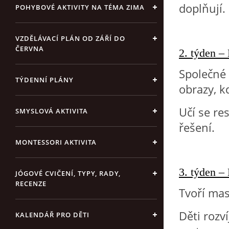
doplňují.
POHYBOVÉ AKTIVITY NA TÉMA ZIMA
VZDĚLÁVACÍ PLÁN OD ZÁŘÍ DO
ČERVNA
2. týden –
Společné 
TÝDENNÍ PLÁNY
obrazy, k
Učí se re
SMYSLOVÁ AKTIVITA
řešení.
MONTESSORI AKTIVITA
3. týden –
JÓGOVÉ CVIČENÍ, TYPY, RADY,
RECENZE
Tvoří mas
Děti rozv
KALENDÁŘ PRO DĚTI