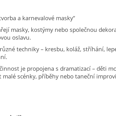
tvorba a karnevalové masky“
ářejí masky, kostýmy nebo společnou dekora
ovou oslavu.
 různé techniky – kresbu, koláž, stříhání, lep
ní.
činnost je propojena s dramatizací – děti 
 malé scénky, příběhy nebo taneční improvi