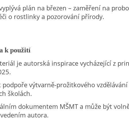
 vyplývá plán na březen – zaměření na probo
éči o rostlinky a pozorování přírody.
 k použití
eriál je autorská inspirace vycházející z pri
025.
k podpoře výtvarně-prožitkového vzdělávání
ch školách.
ciálním dokumentem MŠMT a může být voln
uvedením autora.