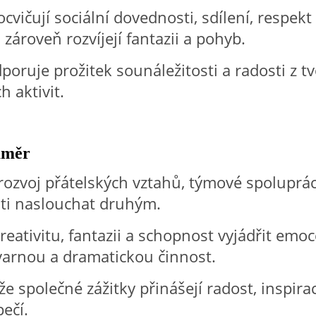
ocvičují sociální dovednosti, sdílení, respekt
zároveň rozvíjejí fantazii a pohyb.
oruje prožitek sounáležitosti a radosti z tv
h aktivit.
áměr
rozvoj přátelských vztahů, týmové spoluprá
ti naslouchat druhým.
kreativitu, fantazii a schopnost vyjádřit emo
varnou a dramatickou činnost.
 že společné zážitky přinášejí radost, inspirac
pečí.