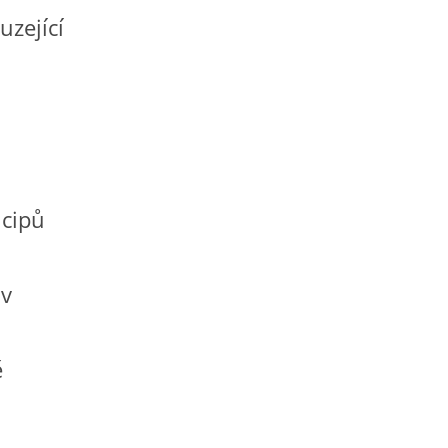
uzející
ncipů
 v
ě