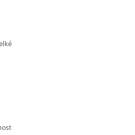
elké
nost