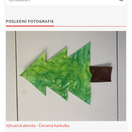
SPORTÍK - DĚTI V POHYBU
POSLEDNÍ FOTOGRAFIE
STOP ŠIKANĚ ANEB ŠIKANA BOLÍ
VĚDOMÁ VÝCHOVA
SADA EMOČNÍCH HER PRO DĚTI 3 - 4 ROKY
MERCH
MOJE TVORBA POHÁDEK PRO DĚTI
POHÁDKY NA SPOTIFY
Výtvarná aktivita - Červená Karkulka