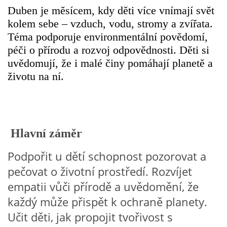
Duben je měsícem, kdy děti více vnímají svět
VZDĚLÁVACÍ BLOK ZÁŘÍ
kolem sebe – vzduch, vodu, stromy a zvířata.
Téma podporuje environmentální povědomí,
péči o přírodu a rozvoj odpovědnosti. Děti si
VZDĚLÁVACÍ BLOK ŘÍJEN
uvědomují, že i malé činy pomáhají planetě a
životu na ní.
VZDĚLÁVACÍ BLOK LISTOPAD
VZDĚLÁVACÍ BLOK PROSINEC
Hlavní záměr
VZDĚLÁVACÍ BLOK LEDEN
Podpořit u dětí schopnost pozorovat a
pečovat o životní prostředí. Rozvíjet
VZDĚLÁVACÍ BLOK ÚNOR
empatii vůči přírodě a uvědomění, že
každý může přispět k ochraně planety.
VZDĚLÁVACÍ BLOK BŘEZEN
Učit děti, jak propojit tvořivost s