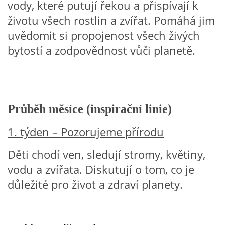
vody, které putují řekou a přispívají k
životu všech rostlin a zvířat. Pomáhá jim
PÍSNĚ K TÉMATU PODZIM
uvědomit si propojenost všech živých
bytostí a zodpovědnost vůči planetě.
BÁSNĚ K TÉMATU PODZIM
POHYBOVÉ AKTIVITY NA TÉMA PODZIM
Průběh měsíce (inspirační linie)
PÍSNĚ K TÉMATU ZIMA
1. týden – Pozorujeme přírodu
BÁSNĚ K TÉMATU ZIMA
Děti chodí ven, sledují stromy, květiny,
vodu a zvířata. Diskutují o tom, co je
POHYBOVÉ AKTIVITY NA TÉMA ZIMA
důležité pro život a zdraví planety.
VZDĚLÁVACÍ PLÁN OD ZÁŘÍ DO ČERVNA