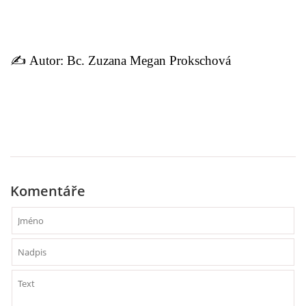
UČTE DĚTI PROŽITKEM
ŠABLONY
✍️ Autor: Bc. Zuzana Megan Prokschová
SENZORY PLAY
DOPORUČUJI
POLYTECHNICKÉ ČINNOSTI
Komentáře
PORTFÓLIO DÍTĚTE
MOTIVAČNÍ CITÁTY PRO UČITELE
POKUSY