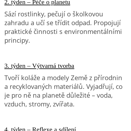
2. týden – Péče o planetu
TÝDENNÍ PLÁNY
Sází rostlinky, pečují o školkovou
zahradu a učí se třídit odpad. Propojují
SMYSLOVÁ AKTIVITA
praktické činnosti s environmentálními
principy.
MONTESSORI AKTIVITA
JÓGOVÉ CVIČENÍ, TYPY, RADY, RECENZE
3. týden – Výtvarná tvorba
Tvoří koláže a modely Země z přírodnin
KALENDÁŘ PRO DĚTI
a recyklovaných materiálů. Vyjadřují, co
je pro ně na planetě důležité – voda,
STÁTNÍ SVÁTKY
vzduch, stromy, zvířata.
SVATÝ VÁCLAV
4. týden – Reflexe a sdílení
20.10. DEN STROMŮ