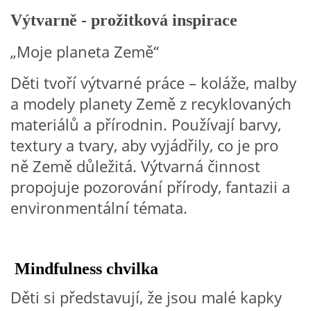
Výtvarně - prožitková inspirace
HÁDANKY K TÉMATU JARO, LÉTO, PODZIM,ZIMA
„Moje planeta Země“
Děti tvoří výtvarné práce – koláže, malby
PÍSNĚ K TÉMATU JARO
a modely planety Země z recyklovaných
materiálů a přírodnin. Používají barvy,
BÁSNĚ K TÉMATU JARO
textury a tvary, aby vyjádřily, co je pro
ně Země důležitá. Výtvarná činnost
POHYBOVÉ AKTIVITY NA TÉMA JARO
propojuje pozorování přírody, fantazii a
environmentální témata.
PÍSNĚ K TÉMATU LÉTO
BÁSNĚ K TÉMATU LÉTO
Mindfulness chvilka
Děti si představují, že jsou malé kapky
POHYBOVÉ AKTIVITY NA TÉMA LÉTO