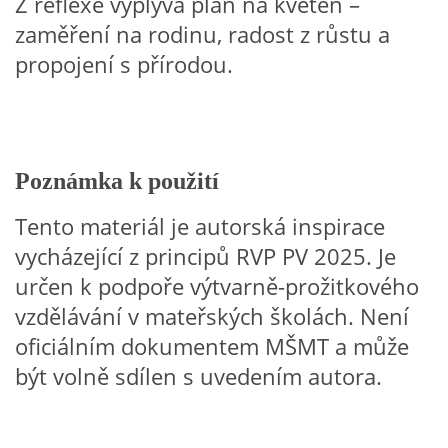
Z reflexe vyplývá plán na květen –
zaměření na rodinu, radost z růstu a
VELIKONOCE
propojení s přírodou.
SVĚTOVÝ DEN VODY 22. BŘEZEN
KREATIVNÍ OVOCNÉ A ZELENINOVÉ MLSÁNÍ
Poznámka k použití
RECENZE NA KNIHY
Tento materiál je autorská inspirace
vycházející z principů RVP PV 2025. Je
RECENZE NA HRAČKY
určen k podpoře výtvarně-prožitkového
vzdělávání v mateřských školách. Není
oficiálním dokumentem MŠMT a může
MIKULÁŠSKÁ NADÍLKA
být volně sdílen s uvedením autora.
VÁNOČNÍ TVOŘENÍ