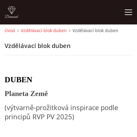
Úvod
Vzdělávací blok duben
Vzdělávací blok duben
ÚVOD
Vzdělávací blok duben
O MĚ
FOTOALBUM
DUBEN
Planeta Země
DĚJINY VÝTVARNÉHO UMĚNÍ
(výtvarně-prožitková inspirace podle
NOVINKY ZE ŠKOLSTVÍ 2025
principů RVP PV 2025)
ROČNÍ PLÁN - INSPIRACE /DLE NOVÉHO RVP PV 2025