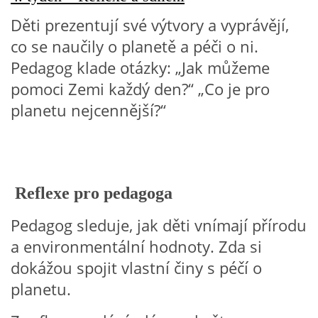
Děti prezentují své výtvory a vyprávějí,
HALLOWEEN
co se naučily o planetě a péči o ni.
Pedagog klade otázky: „Jak můžeme
DUŠIČKY
pomoci Zemi každý den?“ „Co je pro
planetu nejcennější?“
SVATÝ MARTIN
SVATÁ KATEŘINA 25.LISTOPADU
Reflexe pro pedagoga
SVATÁ BARBORA 4.12.
Pedagog sleduje, jak děti vnímají přírodu
a environmentální hodnoty. Zda si
MIKULÁŠ, ČERTI
dokážou spojit vlastní činy s péčí o
planetu.
MASOPUST