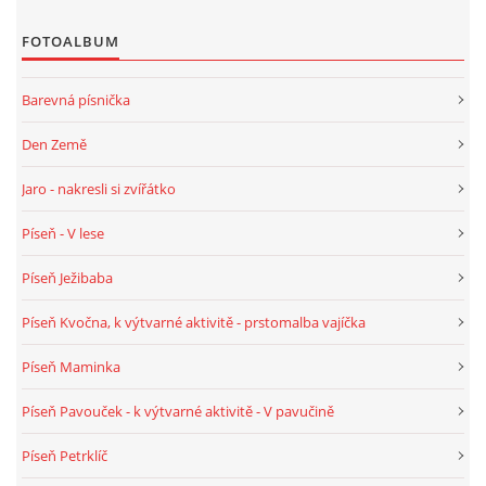
SPONZOŘI
FOTOALBUM
Barevná písnička
© 2026 eStránky.cz
|
RSS
Den Země
Jaro - nakresli si zvířátko
Píseň - V lese
Píseň Ježibaba
Píseň Kvočna, k výtvarné aktivitě - prstomalba vajíčka
Píseň Maminka
Píseň Pavouček - k výtvarné aktivitě - V pavučině
Píseň Petrklíč