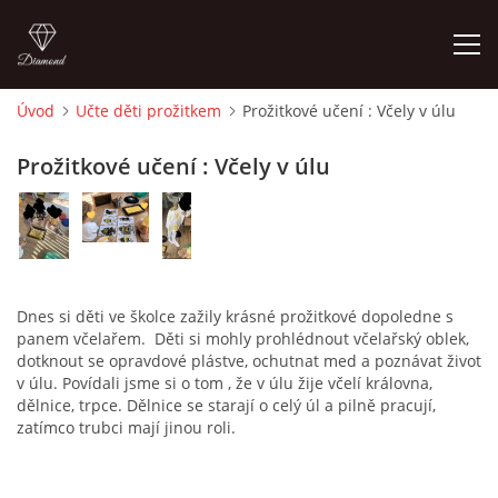
Úvod
Učte děti prožitkem
Prožitkové učení : Včely v úlu
ÚVOD
Prožitkové učení : Včely v úlu
O MĚ
FOTOALBUM
Dnes si děti ve školce zažily krásné prožitkové dopoledne s
DĚJINY VÝTVARNÉHO UMĚNÍ
panem včelařem. Děti si mohly prohlédnout včelařský oblek,
dotknout se opravdové plástve, ochutnat med a poznávat život
v úlu. Povídali jsme si o tom , že v úlu žije včelí královna,
dělnice, trpce. Dělnice se starají o celý úl a pilně pracují,
NOVINKY ZE ŠKOLSTVÍ 2025
zatímco trubci mají jinou roli.
ROČNÍ PLÁN - INSPIRACE /DLE NOVÉHO RVP PV 2025