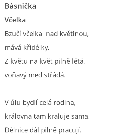
Básnička
VZDĚLÁVACÍ BLOK DUBEN
Včelka
VÝTVARNÉ TECHNIKY
Bzučí včelka nad květinou,
VÝTVARNÉ POMŮCKY
mává křidélky.
Z květu na květ pilně létá,
VÝTVARNÉ AKTIVITY - JARO
voňavý med střádá.
VÝTVARNÉ AKTIVITY - LÉTO
VÝTVARNÉ AKTIVITY - PODZIM
V úlu bydlí celá rodina,
královna tam kraluje sama.
VÝTVARNÉ AKTIVITY - ZIMA
Dělnice dál pilně pracují.
CHARAKTERISTIKA ROČNÍCH OBDOBÍ