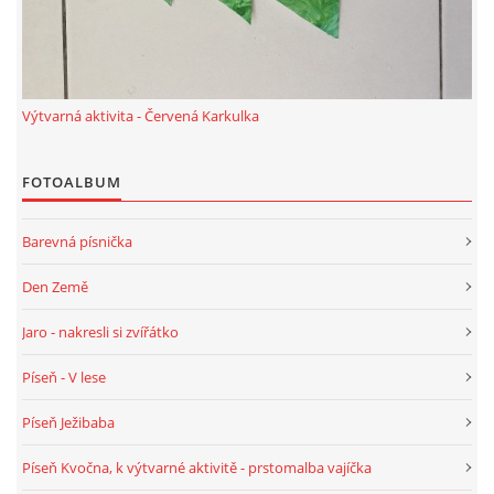
HALLOWEEN
Výtvarná aktivita - Červená Karkulka
DUŠIČKY
FOTOALBUM
SVATÝ MARTIN
Barevná písnička
SVATÁ KATEŘINA 25.LISTOPADU
Den Země
SVATÁ BARBORA 4.12.
Jaro - nakresli si zvířátko
Píseň - V lese
MIKULÁŠ, ČERTI
Píseň Ježibaba
MASOPUST
Píseň Kvočna, k výtvarné aktivitě - prstomalba vajíčka