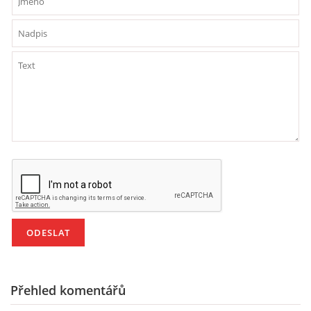
PÍSNĚ K TÉMATU PODZIM
BÁSNĚ K TÉMATU PODZIM
POHYBOVÉ AKTIVITY NA TÉMA PODZIM
PÍSNĚ K TÉMATU ZIMA
BÁSNĚ K TÉMATU ZIMA
POHYBOVÉ AKTIVITY NA TÉMA ZIMA
VZDĚLÁVACÍ PLÁN OD ZÁŘÍ DO ČERVNA
Přehled komentářů