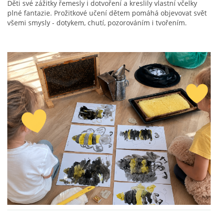
Děti své zážitky řemesly i dotvoření a kreslily vlastní včelky
plné fantazie. Prožitkové učení dětem pomáhá objevovat svět
VZDĚLÁVACÍ BLOK ZÁŘÍ
všemi smysly - dotykem, chutí, pozorováním i tvořením.
VZDĚLÁVACÍ BLOK ŘÍJEN
VZDĚLÁVACÍ BLOK LISTOPAD
VZDĚLÁVACÍ BLOK PROSINEC
VZDĚLÁVACÍ BLOK LEDEN
VZDĚLÁVACÍ BLOK ÚNOR
VZDĚLÁVACÍ BLOK BŘEZEN