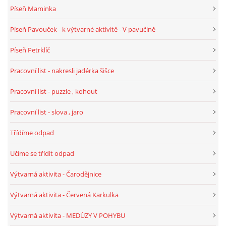
Píseň Maminka
VELIKONOCE
Píseň Pavouček - k výtvarné aktivitě - V pavučině
SVĚTOVÝ DEN VODY 22. BŘEZEN
Píseň Petrklíč
Pracovní list - nakresli jadérka šišce
KREATIVNÍ OVOCNÉ A ZELENINOVÉ MLSÁNÍ
Pracovní list - puzzle , kohout
RECENZE NA KNIHY
Pracovní list - slova , jaro
Třídíme odpad
RECENZE NA HRAČKY
Učíme se třídit odpad
MIKULÁŠSKÁ NADÍLKA
Výtvarná aktivita - Čarodějnice
Výtvarná aktivita - Červená Karkulka
VÁNOČNÍ TVOŘENÍ
Výtvarná aktivita - MEDÚZY V POHYBU