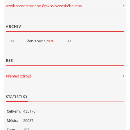
UČTE DĚTI PROŽITKEM
Vznik samostatného československého státu
ŠABLONY
ARCHIV
SENZORY PLAY
<<
červenec /
2026
>>
DOPORUČUJI
RSS
POLYTECHNICKÉ ČINNOSTI
Přehled zdrojů
PORTFÓLIO DÍTĚTE
STATISTIKY
MOTIVAČNÍ CITÁTY PRO UČITELE
Celkem:
435176
Měsíc:
20037
POKUSY
Den:
497