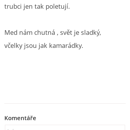
trubci jen tak poletují.
HÁDANKY K TÉMATU JARO, LÉTO, PODZIM,ZIMA
Med nám chutná , svět je sladký,
PÍSNĚ K TÉMATU JARO
včelky jsou jak kamarádky.
BÁSNĚ K TÉMATU JARO
POHYBOVÉ AKTIVITY NA TÉMA JARO
PÍSNĚ K TÉMATU LÉTO
BÁSNĚ K TÉMATU LÉTO
Komentáře
POHYBOVÉ AKTIVITY NA TÉMA LÉTO