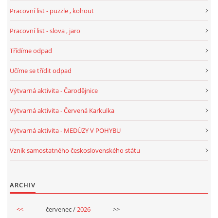
Pracovní list - puzzle , kohout
PÍSNĚ K TÉMATU PODZIM
Pracovní list - slova , jaro
BÁSNĚ K TÉMATU PODZIM
Třídíme odpad
Učíme se třídit odpad
POHYBOVÉ AKTIVITY NA TÉMA PODZIM
Výtvarná aktivita - Čarodějnice
PÍSNĚ K TÉMATU ZIMA
Výtvarná aktivita - Červená Karkulka
Výtvarná aktivita - MEDÚZY V POHYBU
BÁSNĚ K TÉMATU ZIMA
Vznik samostatného československého státu
POHYBOVÉ AKTIVITY NA TÉMA ZIMA
ARCHIV
VZDĚLÁVACÍ PLÁN OD ZÁŘÍ DO ČERVNA
<<
červenec /
2026
>>