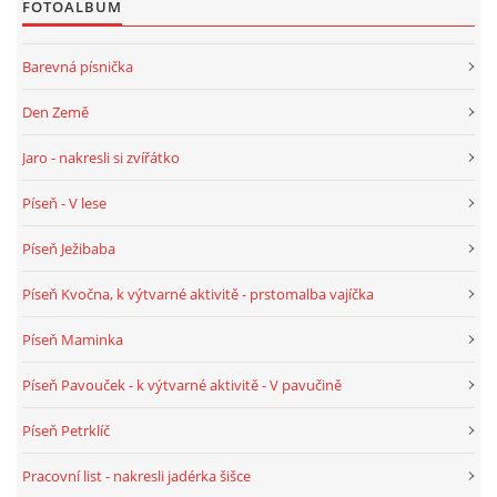
FOTOALBUM
HÁDANKY K TÉMATU JARO, LÉTO, PODZIM,ZIMA
Barevná písnička
Den Země
PÍSNĚ K TÉMATU JARO
Jaro - nakresli si zvířátko
BÁSNĚ K TÉMATU JARO
Píseň - V lese
Píseň Ježibaba
POHYBOVÉ AKTIVITY NA TÉMA JARO
Píseň Kvočna, k výtvarné aktivitě - prstomalba vajíčka
PÍSNĚ K TÉMATU LÉTO
Píseň Maminka
Píseň Pavouček - k výtvarné aktivitě - V pavučině
BÁSNĚ K TÉMATU LÉTO
Píseň Petrklíč
POHYBOVÉ AKTIVITY NA TÉMA LÉTO
Pracovní list - nakresli jadérka šišce