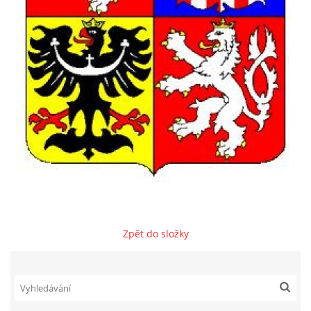
VZDĚLÁVACÍ BLOK ZÁŘÍ
VZDĚLÁVACÍ BLOK ŘÍJEN
VZDĚLÁVACÍ BLOK LISTOPAD
VZDĚLÁVACÍ BLOK PROSINEC
VZDĚLÁVACÍ BLOK LEDEN
Zpět do složky
VZDĚLÁVACÍ BLOK ÚNOR
VZDĚLÁVACÍ BLOK BŘEZEN