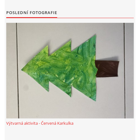
VZDĚLÁVACÍ BLOK DUBEN
POSLEDNÍ FOTOGRAFIE
VÝTVARNÉ TECHNIKY
VÝTVARNÉ POMŮCKY
VÝTVARNÉ AKTIVITY - JARO
VÝTVARNÉ AKTIVITY - LÉTO
VÝTVARNÉ AKTIVITY - PODZIM
VÝTVARNÉ AKTIVITY - ZIMA
Výtvarná aktivita - Červená Karkulka
CHARAKTERISTIKA ROČNÍCH OBDOBÍ