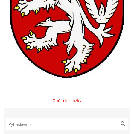
VZDĚLÁVACÍ BLOK ZÁŘÍ
VZDĚLÁVACÍ BLOK ŘÍJEN
VZDĚLÁVACÍ BLOK LISTOPAD
VZDĚLÁVACÍ BLOK PROSINEC
VZDĚLÁVACÍ BLOK LEDEN
Zpět do složky
VZDĚLÁVACÍ BLOK ÚNOR
VZDĚLÁVACÍ BLOK BŘEZEN