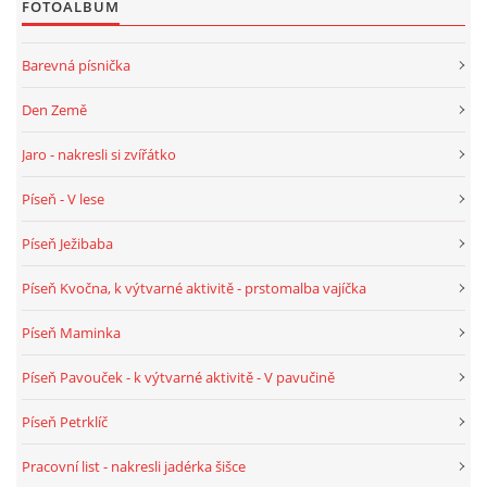
FOTOALBUM
HÁDANKY K TÉMATU JARO, LÉTO, PODZIM,ZIMA
Barevná písnička
Den Země
PÍSNĚ K TÉMATU JARO
Jaro - nakresli si zvířátko
BÁSNĚ K TÉMATU JARO
Píseň - V lese
Píseň Ježibaba
POHYBOVÉ AKTIVITY NA TÉMA JARO
Píseň Kvočna, k výtvarné aktivitě - prstomalba vajíčka
PÍSNĚ K TÉMATU LÉTO
Píseň Maminka
Píseň Pavouček - k výtvarné aktivitě - V pavučině
BÁSNĚ K TÉMATU LÉTO
Píseň Petrklíč
POHYBOVÉ AKTIVITY NA TÉMA LÉTO
Pracovní list - nakresli jadérka šišce