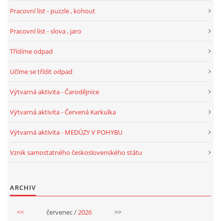
Pracovní list - puzzle , kohout
PÍSNĚ K TÉMATU PODZIM
Pracovní list - slova , jaro
BÁSNĚ K TÉMATU PODZIM
Třídíme odpad
Učíme se třídit odpad
POHYBOVÉ AKTIVITY NA TÉMA PODZIM
Výtvarná aktivita - Čarodějnice
PÍSNĚ K TÉMATU ZIMA
Výtvarná aktivita - Červená Karkulka
Výtvarná aktivita - MEDÚZY V POHYBU
BÁSNĚ K TÉMATU ZIMA
Vznik samostatného československého státu
POHYBOVÉ AKTIVITY NA TÉMA ZIMA
ARCHIV
VZDĚLÁVACÍ PLÁN OD ZÁŘÍ DO ČERVNA
<<
červenec /
2026
>>