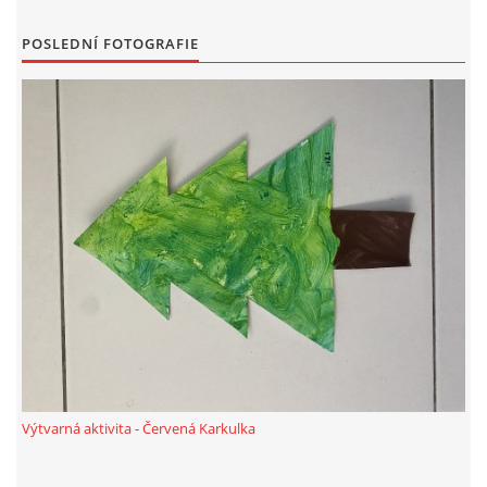
VZDĚLÁVACÍ BLOK DUBEN
POSLEDNÍ FOTOGRAFIE
VÝTVARNÉ TECHNIKY
VÝTVARNÉ POMŮCKY
VÝTVARNÉ AKTIVITY - JARO
VÝTVARNÉ AKTIVITY - LÉTO
VÝTVARNÉ AKTIVITY - PODZIM
VÝTVARNÉ AKTIVITY - ZIMA
Výtvarná aktivita - Červená Karkulka
CHARAKTERISTIKA ROČNÍCH OBDOBÍ