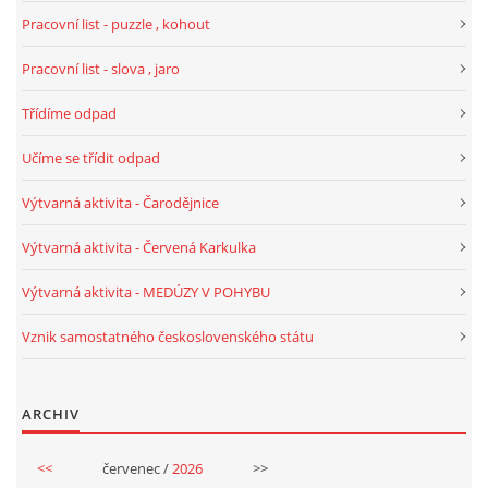
Pracovní list - puzzle , kohout
PÍSNĚ K TÉMATU PODZIM
Pracovní list - slova , jaro
BÁSNĚ K TÉMATU PODZIM
Třídíme odpad
Učíme se třídit odpad
POHYBOVÉ AKTIVITY NA TÉMA PODZIM
Výtvarná aktivita - Čarodějnice
PÍSNĚ K TÉMATU ZIMA
Výtvarná aktivita - Červená Karkulka
Výtvarná aktivita - MEDÚZY V POHYBU
BÁSNĚ K TÉMATU ZIMA
Vznik samostatného československého státu
POHYBOVÉ AKTIVITY NA TÉMA ZIMA
ARCHIV
VZDĚLÁVACÍ PLÁN OD ZÁŘÍ DO ČERVNA
<<
červenec /
2026
>>