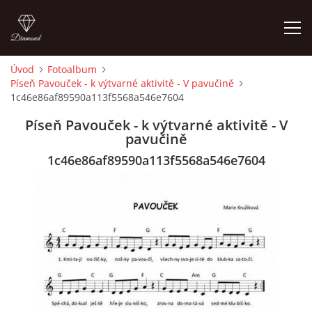
Úvod
Fotoalbum
Píseň Pavouček - k výtvarné aktivitě - V pavučině
ÚVOD
1c46e86af89590a113f5568a546e7604
Píseň Pavouček - k výtvarné aktivitě - V
O MĚ
pavučině
1c46e86af89590a113f5568a546e7604
FOTOALBUM
DĚJINY VÝTVARNÉHO UMĚNÍ
NOVINKY ZE ŠKOLSTVÍ 2025
ROČNÍ PLÁN - INSPIRACE /DLE NOVÉHO RVP PV 2025