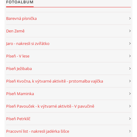
FOTOALBUM
HÁDANKY K TÉMATU JARO, LÉTO, PODZIM,ZIMA
Barevná písnička
Den Země
PÍSNĚ K TÉMATU JARO
Jaro - nakresli si zvířátko
BÁSNĚ K TÉMATU JARO
Píseň - V lese
Píseň Ježibaba
POHYBOVÉ AKTIVITY NA TÉMA JARO
Píseň Kvočna, k výtvarné aktivitě - prstomalba vajíčka
PÍSNĚ K TÉMATU LÉTO
Píseň Maminka
Píseň Pavouček - k výtvarné aktivitě - V pavučině
BÁSNĚ K TÉMATU LÉTO
Píseň Petrklíč
POHYBOVÉ AKTIVITY NA TÉMA LÉTO
Pracovní list - nakresli jadérka šišce