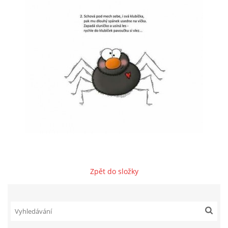
VZDĚLÁVACÍ BLOK ZÁŘÍ
VZDĚLÁVACÍ BLOK ŘÍJEN
VZDĚLÁVACÍ BLOK LISTOPAD
VZDĚLÁVACÍ BLOK PROSINEC
VZDĚLÁVACÍ BLOK LEDEN
Zpět do složky
VZDĚLÁVACÍ BLOK ÚNOR
VZDĚLÁVACÍ BLOK BŘEZEN