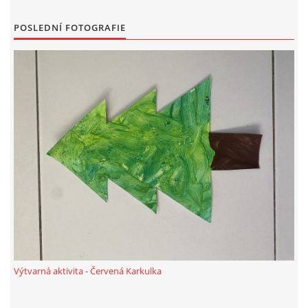
VZDĚLÁVACÍ BLOK DUBEN
POSLEDNÍ FOTOGRAFIE
VÝTVARNÉ TECHNIKY
VÝTVARNÉ POMŮCKY
VÝTVARNÉ AKTIVITY - JARO
VÝTVARNÉ AKTIVITY - LÉTO
VÝTVARNÉ AKTIVITY - PODZIM
VÝTVARNÉ AKTIVITY - ZIMA
Výtvarná aktivita - Červená Karkulka
CHARAKTERISTIKA ROČNÍCH OBDOBÍ