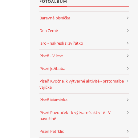
FOTOALBUM
Barevná písnička
Den Země
Jaro - nakresli si zvířátko
Píseň - V lese
Píseň Ježibaba
Píseň Kvočna, k výtvarné aktivitě - prstomalba
vajíčka
Píseň Maminka
Píseň Pavouček - k výtvarné aktivitě - V
pavučině
Píseň Petrklíč