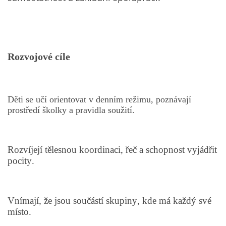
VZDĚLÁVACÍ BLOK DUBEN
VÝTVARNÉ TECHNIKY
Rozvojové cíle
VÝTVARNÉ POMŮCKY
Děti se učí orientovat v denním režimu, poznávají
VÝTVARNÉ AKTIVITY - JARO
prostředí školky a pravidla soužití.
VÝTVARNÉ AKTIVITY - LÉTO
Rozvíjejí tělesnou koordinaci, řeč a schopnost vyjádřit
pocity.
VÝTVARNÉ AKTIVITY - PODZIM
VÝTVARNÉ AKTIVITY - ZIMA
Vnímají, že jsou součástí skupiny, kde má každý své
místo.
CHARAKTERISTIKA ROČNÍCH OBDOBÍ