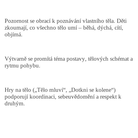
HALLOWEEN
Pozornost se obrací k poznávání vlastního těla. Děti
zkoumají, co všechno tělo umí – běhá, dýchá, cítí,
objímá.
DUŠIČKY
SVATÝ MARTIN
Výtvarně se promítá téma postavy, tělových schémat a
rytmu pohybu.
SVATÁ KATEŘINA 25.LISTOPADU
Hry na tělo („Tělo mluví“, „Dotkni se kolene“)
SVATÁ BARBORA 4.12.
podporují koordinaci, sebeuvědomění a respekt k
druhým.
MIKULÁŠ, ČERTI
MASOPUST