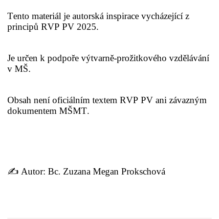
Tento materiál je autorská inspirace vycházející z
SPORTÍK - DĚTI V POHYBU
principů RVP PV 2025.
STOP ŠIKANĚ ANEB ŠIKANA BOLÍ
Je určen k podpoře výtvarně-prožitkového vzdělávání
v MŠ.
VĚDOMÁ VÝCHOVA
Obsah není oficiálním textem RVP PV ani závazným
SADA EMOČNÍCH HER PRO DĚTI 3 - 4 ROKY
dokumentem MŠMT.
MERCH
MOJE TVORBA POHÁDEK PRO DĚTI
✍️ Autor: Bc. Zuzana Megan Prokschová
POHÁDKY NA SPOTIFY