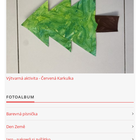
Výtvarná aktivita - Červená Karkulka
FOTOALBUM
Barevná písnička
Den Země
Jaro - nakresli si zvířátko