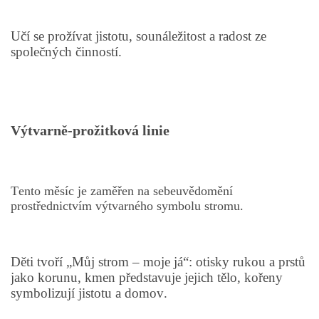
Učí se prožívat jistotu, sounáležitost a radost ze
HÁDANKY K TÉMATU JARO, LÉTO, PODZIM,ZIMA
společných činností.
PÍSNĚ K TÉMATU JARO
BÁSNĚ K TÉMATU JARO
Výtvarně-prožitková linie
POHYBOVÉ AKTIVITY NA TÉMA JARO
Tento měsíc je zaměřen na sebeuvědomění
prostřednictvím výtvarného symbolu stromu.
PÍSNĚ K TÉMATU LÉTO
BÁSNĚ K TÉMATU LÉTO
Děti tvoří „Můj strom – moje já“: otisky rukou a prstů
jako korunu, kmen představuje jejich tělo, kořeny
symbolizují jistotu a domov.
POHYBOVÉ AKTIVITY NA TÉMA LÉTO