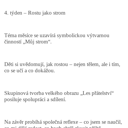
UČTE DĚTI PROŽITKEM
4. týden – Rostu jako strom
ŠABLONY
Téma měsíce se uzavírá symbolickou výtvarnou
SENZORY PLAY
činností „Můj strom“.
DOPORUČUJI
Děti si uvědomují, jak rostou – nejen tělem, ale i tím,
co se učí a co dokážou.
POLYTECHNICKÉ ČINNOSTI
PORTFÓLIO DÍTĚTE
Skupinová tvorba velkého obrazu „Les přátelství“
posiluje spolupráci a sdílení.
MOTIVAČNÍ CITÁTY PRO UČITELE
Na závěr probíhá společná reflexe – co jsem se naučil,
POKUSY