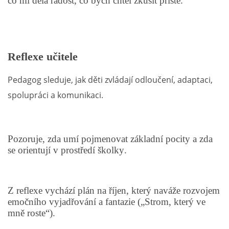
co mi dělá radost, co bych chtěl zkusit příště.
POZITIVNÍ AFIRMACE PRO DĚTI
Reflexe učitele
PSYCHOHYGIENA PRO UČITELKY
Pedagog sleduje, jak děti zvládají odloučení, adaptaci,
UČITELSKÁ SEBEREFLEXE
spolupráci a komunikaci.
DĚTSKÝ VZTEK
Pozoruje, zda umí pojmenovat základní pocity a zda
se orientují v prostředí školky.
DĚTSKÝ SMUTEK
EFEKTIVNÍ KOMUNIKACE S DĚTMI
Z reflexe vychází plán na říjen, který naváže rozvojem
emočního vyjadřování a fantazie („Strom, který ve
mně roste“).
CO BY MĚLO DÍTĚ ZVLÁDNOUT PŘED VSTUPEM DO ZŠ