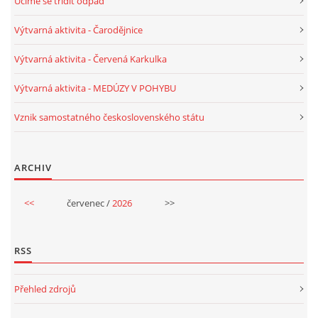
Učíme se třídit odpad
Výtvarná aktivita - Čarodějnice
Výtvarná aktivita - Červená Karkulka
Výtvarná aktivita - MEDÚZY V POHYBU
Vznik samostatného československého státu
ARCHIV
<<
červenec /
2026
>>
RSS
Přehled zdrojů