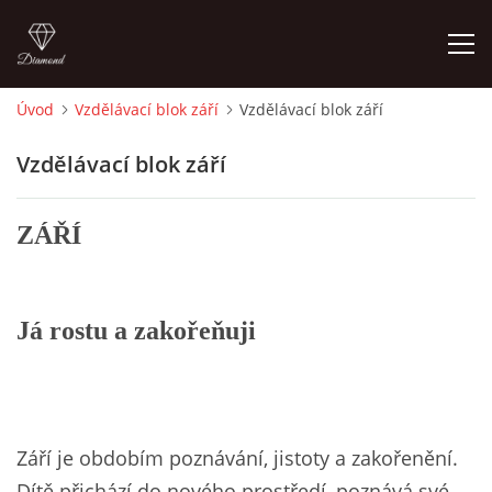
Úvod
Vzdělávací blok září
Vzdělávací blok září
ÚVOD
Vzdělávací blok září
O MĚ
ZÁŘÍ
FOTOALBUM
Já rostu a zakořeňuji
DĚJINY VÝTVARNÉHO UMĚNÍ
NOVINKY ZE ŠKOLSTVÍ 2025
Září je obdobím poznávání, jistoty a zakořenění.
ROČNÍ PLÁN - INSPIRACE /DLE NOVÉHO RVP PV 2025
Dítě přichází do nového prostředí, poznává své