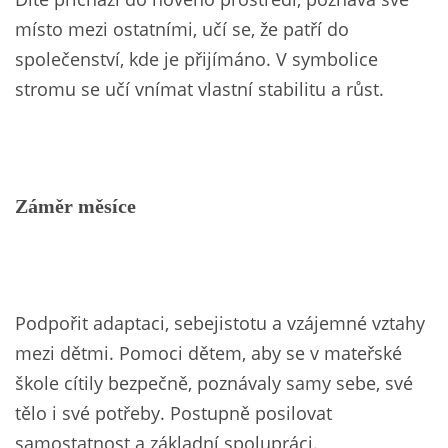
místo mezi ostatními, učí se, že patří do
VZDĚLÁVACÍ BLOK ZÁŘÍ
společenství, kde je přijímáno. V symbolice
stromu se učí vnímat vlastní stabilitu a růst.
VZDĚLÁVACÍ BLOK ŘÍJEN
VZDĚLÁVACÍ BLOK LISTOPAD
Záměr měsíce
VZDĚLÁVACÍ BLOK PROSINEC
VZDĚLÁVACÍ BLOK LEDEN
Podpořit adaptaci, sebejistotu a vzájemné vztahy
VZDĚLÁVACÍ BLOK ÚNOR
mezi dětmi. Pomoci dětem, aby se v mateřské
škole cítily bezpečně, poznávaly samy sebe, své
VZDĚLÁVACÍ BLOK BŘEZEN
tělo i své potřeby. Postupně posilovat
samostatnost a základní spolupráci.