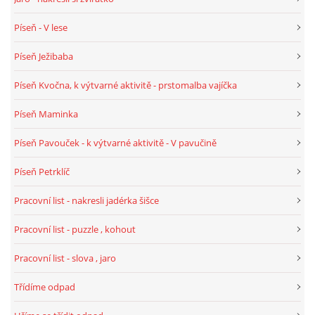
Píseň - V lese
Píseň Ježibaba
Píseň Kvočna, k výtvarné aktivitě - prstomalba vajíčka
Píseň Maminka
Píseň Pavouček - k výtvarné aktivitě - V pavučině
Píseň Petrklíč
Pracovní list - nakresli jadérka šišce
Pracovní list - puzzle , kohout
Pracovní list - slova , jaro
Třídíme odpad