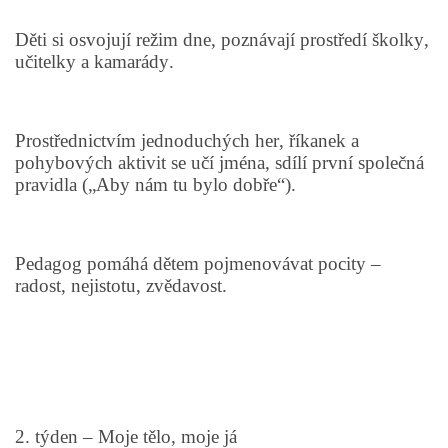
TÝDENNÍ PLÁNY
Děti si osvojují režim dne, poznávají prostředí školky,
učitelky a kamarády.
SMYSLOVÁ AKTIVITA
MONTESSORI AKTIVITA
Prostřednictvím jednoduchých her, říkanek a
pohybových aktivit se učí jména, sdílí první společná
pravidla („Aby nám tu bylo dobře“).
JÓGOVÉ CVIČENÍ, TYPY, RADY, RECENZE
KALENDÁŘ PRO DĚTI
Pedagog pomáhá dětem pojmenovávat pocity –
radost, nejistotu, zvědavost.
STÁTNÍ SVÁTKY
SVATÝ VÁCLAV
2. týden – Moje tělo, moje já
20.10. DEN STROMŮ