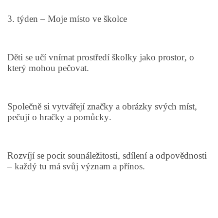
VELIKONOCE
3. týden – Moje místo ve školce
SVĚTOVÝ DEN VODY 22. BŘEZEN
Děti se učí vnímat prostředí školky jako prostor, o
který mohou pečovat.
KREATIVNÍ OVOCNÉ A ZELENINOVÉ MLSÁNÍ
Společně si vytvářejí značky a obrázky svých míst,
RECENZE NA KNIHY
pečují o hračky a pomůcky.
RECENZE NA HRAČKY
Rozvíjí se pocit sounáležitosti, sdílení a odpovědnosti
– každý tu má svůj význam a přínos.
MIKULÁŠSKÁ NADÍLKA
VÁNOČNÍ TVOŘENÍ