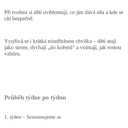
PÍSNĚ K TÉMATU PODZIM
Při tvoření si děti uvědomují, co jim dává sílu a kde se
cítí bezpečně.
BÁSNĚ K TÉMATU PODZIM
Využívá se i krátká mindfulness chvilka – děti stojí
POHYBOVÉ AKTIVITY NA TÉMA PODZIM
jako strom, dýchají „do kořenů“ a vnímají, jak rostou
vzhůru.
PÍSNĚ K TÉMATU ZIMA
BÁSNĚ K TÉMATU ZIMA
Průběh týdne po týdnu
POHYBOVÉ AKTIVITY NA TÉMA ZIMA
VZDĚLÁVACÍ PLÁN OD ZÁŘÍ DO ČERVNA
1. týden – Seznamujeme se