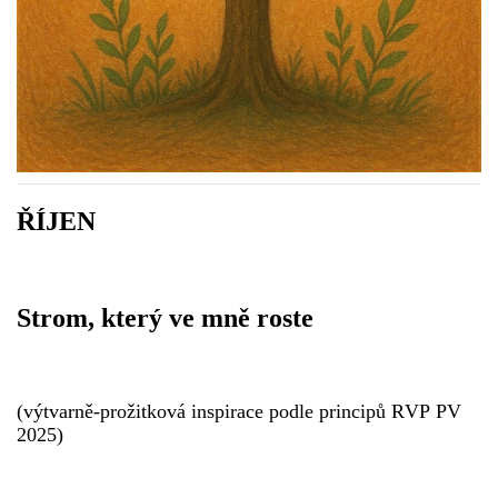
VZDĚLÁVACÍ BLOK ZÁŘÍ
VZDĚLÁVACÍ BLOK ŘÍJEN
VZDĚLÁVACÍ BLOK LISTOPAD
ŘÍJEN
VZDĚLÁVACÍ BLOK PROSINEC
Strom, který ve mně roste
VZDĚLÁVACÍ BLOK LEDEN
VZDĚLÁVACÍ BLOK ÚNOR
(výtvarně-prožitková inspirace podle principů RVP PV
2025)
VZDĚLÁVACÍ BLOK BŘEZEN