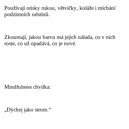
TÝDENNÍ PLÁNY
Používají otisky rukou, větvičky, koláže i míchání
podzimních odstínů.
SMYSLOVÁ AKTIVITA
Zkoumají, jakou barvu má jejich nálada, co v nich
MONTESSORI AKTIVITA
roste, co už opadává, co je nové.
JÓGOVÉ CVIČENÍ, TYPY, RADY, RECENZE
KALENDÁŘ PRO DĚTI
Mindfulness chvilka:
STÁTNÍ SVÁTKY
„Dýchej jako strom.“
SVATÝ VÁCLAV
20.10. DEN STROMŮ