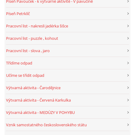
Píseň Pavouček - k výtvarné aktivitě - V pavučině
Píseň Petrklíč
Pracovní list - nakresli jadérka šišce
Pracovní list - puzzle , kohout
Pracovní list - slova , jaro
Třídíme odpad
Učíme se třídit odpad
Výtvarná aktivita - Čarodějnice
Výtvarná aktivita - Červená Karkulka
Výtvarná aktivita - MEDÚZY V POHYBU
Vznik samostatného československého státu