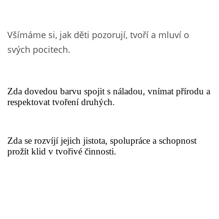
SPORTÍK - DĚTI V POHYBU
Všímáme si, jak děti pozorují, tvoří a mluví o
STOP ŠIKANĚ ANEB ŠIKANA BOLÍ
svých pocitech.
VĚDOMÁ VÝCHOVA
Zda dovedou barvu spojit s náladou, vnímat přírodu a
respektovat tvoření druhých.
SADA EMOČNÍCH HER PRO DĚTI 3 - 4 ROKY
MERCH
Zda se rozvíjí jejich jistota, spolupráce a schopnost
prožít klid v tvořivé činnosti.
MOJE TVORBA POHÁDEK PRO DĚTI
POHÁDKY NA SPOTIFY