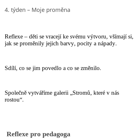
4. týden – Moje proměna
POZITIVNÍ AFIRMACE PRO DĚTI
Reflexe – děti se vracejí ke svému výtvoru, všímají si,
PSYCHOHYGIENA PRO UČITELKY
jak se proměnily jejich barvy, pocity a nápady.
UČITELSKÁ SEBEREFLEXE
Sdílí, co se jim povedlo a co se změnilo.
DĚTSKÝ VZTEK
Společně vytváříme galerii „Stromů, které v nás
DĚTSKÝ SMUTEK
rostou“.
EFEKTIVNÍ KOMUNIKACE S DĚTMI
CO BY MĚLO DÍTĚ ZVLÁDNOUT PŘED VSTUPEM DO ZŠ
Reflexe pro pedagoga