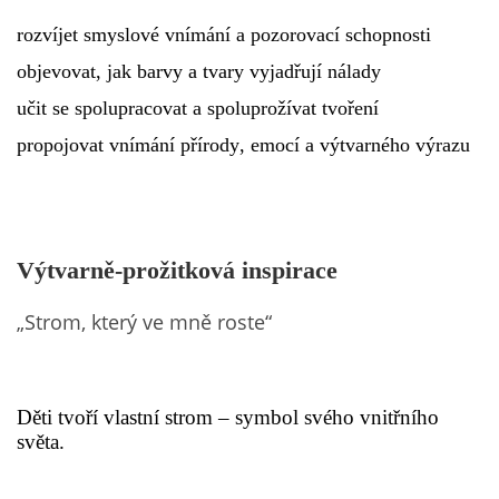
rozvíjet smyslové vnímání a pozorovací schopnosti
PÍSNĚ K TÉMATU PODZIM
objevovat, jak barvy a tvary vyjadřují nálady
učit se spolupracovat a spoluprožívat tvoření
BÁSNĚ K TÉMATU PODZIM
propojovat vnímání přírody, emocí a výtvarného výrazu
POHYBOVÉ AKTIVITY NA TÉMA PODZIM
PÍSNĚ K TÉMATU ZIMA
Výtvarně-prožitková inspirace
BÁSNĚ K TÉMATU ZIMA
„Strom, který ve mně roste“
POHYBOVÉ AKTIVITY NA TÉMA ZIMA
Děti tvoří vlastní strom – symbol svého vnitřního
světa.
VZDĚLÁVACÍ PLÁN OD ZÁŘÍ DO ČERVNA