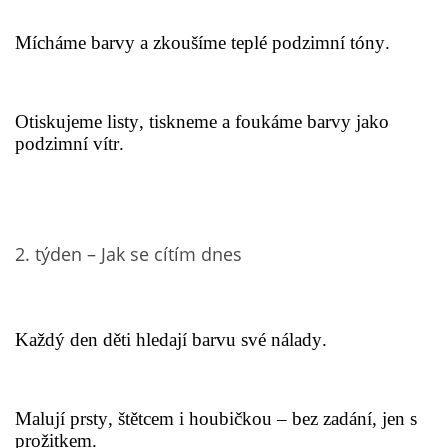
VELIKONOCE
Mícháme barvy a zkoušíme teplé podzimní tóny.
SVĚTOVÝ DEN VODY 22. BŘEZEN
Otiskujeme listy, tiskneme a foukáme barvy jako
podzimní vítr.
KREATIVNÍ OVOCNÉ A ZELENINOVÉ MLSÁNÍ
RECENZE NA KNIHY
2. týden – Jak se cítím dnes
RECENZE NA HRAČKY
Každý den děti hledají barvu své nálady.
MIKULÁŠSKÁ NADÍLKA
VÁNOČNÍ TVOŘENÍ
Malují prsty, štětcem i houbičkou – bez zadání, jen s
prožitkem.