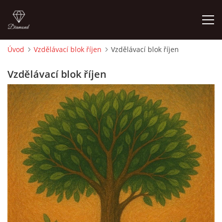
Úvod
Vzdělávací blok říjen
Vzdělávací blok říjen
ÚVOD
Vzdělávací blok říjen
O MĚ
FOTOALBUM
DĚJINY VÝTVARNÉHO UMĚNÍ
NOVINKY ZE ŠKOLSTVÍ 2025
ROČNÍ PLÁN - INSPIRACE /DLE NOVÉHO RVP PV 2025