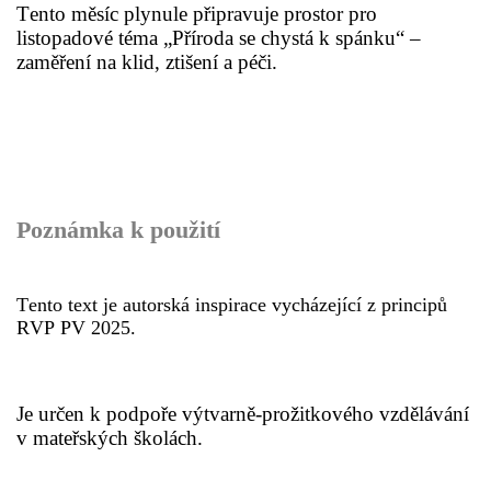
Tento měsíc plynule připravuje prostor pro
SPONZOŘI
listopadové téma „Příroda se chystá k spánku“ –
zaměření na klid, ztišení a péči.
© 2026 eStránky.cz
|
RSS
Poznámka k použití
Tento text je autorská inspirace vycházející z principů
RVP PV 2025.
Je určen k podpoře výtvarně-prožitkového vzdělávání
v mateřských školách.