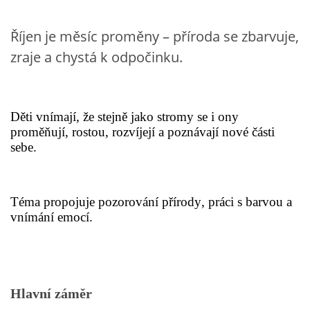
VZDĚLÁVACÍ BLOK DUBEN
Říjen je měsíc proměny – příroda se zbarvuje,
zraje a chystá k odpočinku.
VÝTVARNÉ TECHNIKY
VÝTVARNÉ POMŮCKY
Děti vnímají, že stejně jako stromy se i ony
proměňují, rostou, rozvíjejí a poznávají nové části
VÝTVARNÉ AKTIVITY - JARO
sebe.
VÝTVARNÉ AKTIVITY - LÉTO
Téma propojuje pozorování přírody, práci s barvou a
vnímání emocí.
VÝTVARNÉ AKTIVITY - PODZIM
VÝTVARNÉ AKTIVITY - ZIMA
Hlavní záměr
CHARAKTERISTIKA ROČNÍCH OBDOBÍ