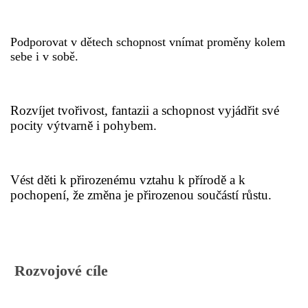
HÁDANKY K TÉMATU JARO, LÉTO, PODZIM,ZIMA
Podporovat v dětech schopnost vnímat proměny kolem
sebe i v sobě.
PÍSNĚ K TÉMATU JARO
Rozvíjet tvořivost, fantazii a schopnost vyjádřit své
BÁSNĚ K TÉMATU JARO
pocity výtvarně i pohybem.
POHYBOVÉ AKTIVITY NA TÉMA JARO
Vést děti k přirozenému vztahu k přírodě a k
pochopení, že změna je přirozenou součástí růstu.
PÍSNĚ K TÉMATU LÉTO
BÁSNĚ K TÉMATU LÉTO
Rozvojové cíle
POHYBOVÉ AKTIVITY NA TÉMA LÉTO