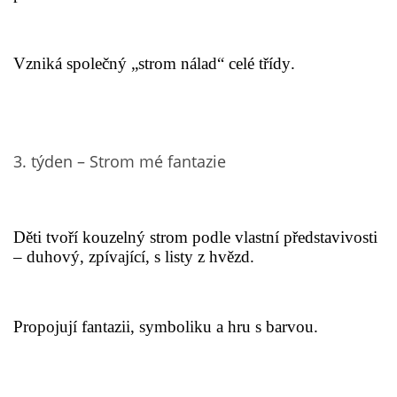
UČTE DĚTI PROŽITKEM
Vzniká společný „strom nálad“ celé třídy.
ŠABLONY
SENZORY PLAY
3. týden – Strom mé fantazie
DOPORUČUJI
POLYTECHNICKÉ ČINNOSTI
Děti tvoří kouzelný strom podle vlastní představivosti
– duhový, zpívající, s listy z hvězd.
PORTFÓLIO DÍTĚTE
Propojují fantazii, symboliku a hru s barvou.
MOTIVAČNÍ CITÁTY PRO UČITELE
POKUSY