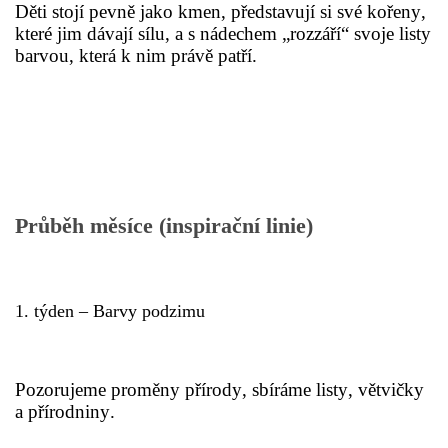
Děti stojí pevně jako kmen, představují si své kořeny,
které jim dávají sílu, a s nádechem „rozzáří“ svoje listy
barvou, která k nim právě patří.
HALLOWEEN
DUŠIČKY
SVATÝ MARTIN
Průběh měsíce (inspirační linie)
SVATÁ KATEŘINA 25.LISTOPADU
SVATÁ BARBORA 4.12.
1. týden – Barvy podzimu
MIKULÁŠ, ČERTI
Pozorujeme proměny přírody, sbíráme listy, větvičky
a přírodniny.
MASOPUST