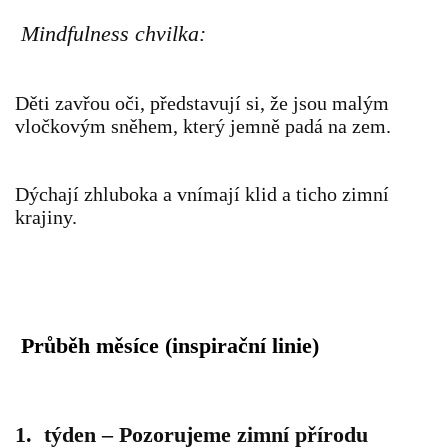
Mindfulness chvilka:
HALLOWEEN
Děti zavřou oči, představují si, že jsou malým
DUŠIČKY
vločkovým sněhem, který jemně padá na zem.
SVATÝ MARTIN
Dýchají zhluboka a vnímají klid a ticho zimní
krajiny.
SVATÁ KATEŘINA 25.LISTOPADU
SVATÁ BARBORA 4.12.
Průběh měsíce (inspirační linie)
MIKULÁŠ, ČERTI
MASOPUST
1. týden – Pozorujeme zimní přírodu