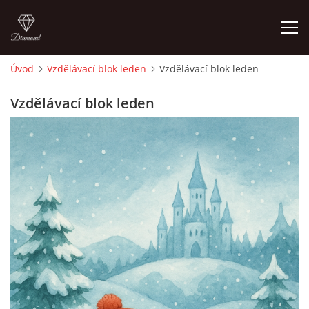
Úvod
Vzdělávací blok leden
Vzdělávací blok leden
ÚVOD
Vzdělávací blok leden
O MĚ
FOTOALBUM
DĚJINY VÝTVARNÉHO UMĚNÍ
NOVINKY ZE ŠKOLSTVÍ 2025
ROČNÍ PLÁN - INSPIRACE /DLE NOVÉHO RVP PV 2025