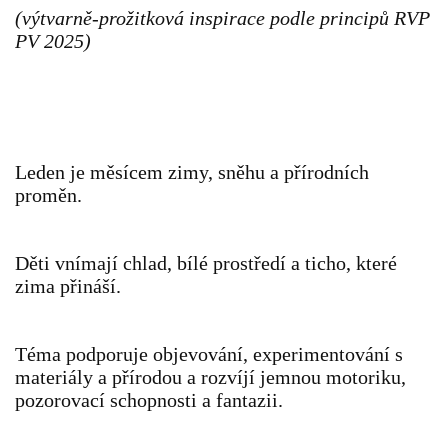
(výtvarně-prožitková inspirace podle principů RVP
VZDĚLÁVACÍ BLOK DUBEN
PV 2025)
VÝTVARNÉ TECHNIKY
VÝTVARNÉ POMŮCKY
Leden je měsícem zimy, sněhu a přírodních
proměn.
VÝTVARNÉ AKTIVITY - JARO
Děti vnímají chlad, bílé prostředí a ticho, které
VÝTVARNÉ AKTIVITY - LÉTO
zima přináší.
VÝTVARNÉ AKTIVITY - PODZIM
Téma podporuje objevování, experimentování s
materiály a přírodou a rozvíjí jemnou motoriku,
VÝTVARNÉ AKTIVITY - ZIMA
pozorovací schopnosti a fantazii.
CHARAKTERISTIKA ROČNÍCH OBDOBÍ