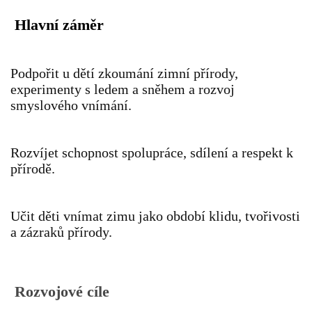
Hlavní záměr
HÁDANKY K TÉMATU JARO, LÉTO, PODZIM,ZIMA
Podpořit u dětí zkoumání zimní přírody,
PÍSNĚ K TÉMATU JARO
experimenty s ledem a sněhem a rozvoj
smyslového vnímání.
BÁSNĚ K TÉMATU JARO
Rozvíjet schopnost spolupráce, sdílení a respekt k
přírodě.
POHYBOVÉ AKTIVITY NA TÉMA JARO
PÍSNĚ K TÉMATU LÉTO
Učit děti vnímat zimu jako období klidu, tvořivosti
a zázraků přírody.
BÁSNĚ K TÉMATU LÉTO
Rozvojové cíle
POHYBOVÉ AKTIVITY NA TÉMA LÉTO