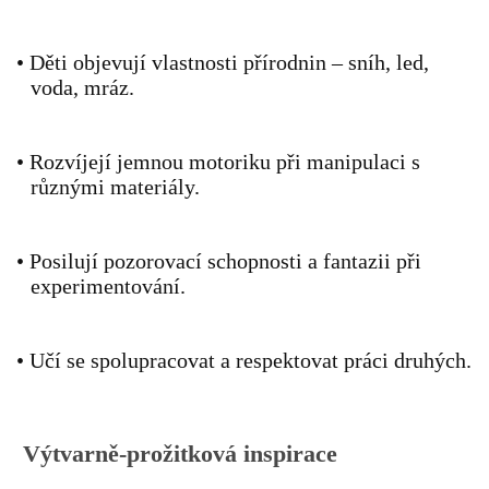
PÍSNĚ K TÉMATU PODZIM
•
Děti objevují vlastnosti přírodnin – sníh, led,
voda, mráz.
BÁSNĚ K TÉMATU PODZIM
•
Rozvíjejí jemnou motoriku při manipulaci s
POHYBOVÉ AKTIVITY NA TÉMA PODZIM
různými materiály.
PÍSNĚ K TÉMATU ZIMA
•
Posilují pozorovací schopnosti a fantazii při
experimentování.
BÁSNĚ K TÉMATU ZIMA
•
Učí se spolupracovat a respektovat práci druhých.
POHYBOVÉ AKTIVITY NA TÉMA ZIMA
VZDĚLÁVACÍ PLÁN OD ZÁŘÍ DO ČERVNA
Výtvarně-prožitková inspirace