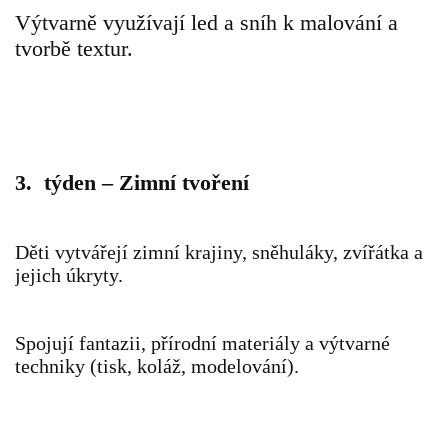
UČTE DĚTI PROŽITKEM
Výtvarně využívají led a sníh k malování a
tvorbě textur.
ŠABLONY
SENZORY PLAY
3. týden – Zimní tvoření
DOPORUČUJI
Děti vytvářejí zimní krajiny, sněhuláky, zvířátka a
POLYTECHNICKÉ ČINNOSTI
jejich úkryty.
PORTFÓLIO DÍTĚTE
Spojují fantazii, přírodní materiály a výtvarné
techniky (tisk, koláž, modelování).
MOTIVAČNÍ CITÁTY PRO UČITELE
POKUSY