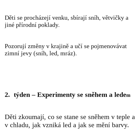
VELIKONOCE
Děti se procházejí venku, sbírají sníh, větvičky a
jiné přírodní poklady.
SVĚTOVÝ DEN VODY 22. BŘEZEN
Pozorují změny v krajině a učí se pojmenovávat
KREATIVNÍ OVOCNÉ A ZELENINOVÉ MLSÁNÍ
zimní jevy (sníh, led, mráz).
RECENZE NA KNIHY
RECENZE NA HRAČKY
2. týden – Experimenty se sněhem a lede
m
MIKULÁŠSKÁ NADÍLKA
Děti zkoumají, co se stane se sněhem v teple a
v chladu, jak vzniká led a jak se mění barvy.
VÁNOČNÍ TVOŘENÍ