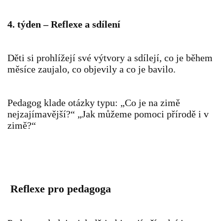
4. týden – Reflexe a sdílení
POZITIVNÍ AFIRMACE PRO DĚTI
PSYCHOHYGIENA PRO UČITELKY
Děti si prohlížejí své výtvory a sdílejí, co je během
měsíce zaujalo, co objevily a co je bavilo.
UČITELSKÁ SEBEREFLEXE
Pedagog klade otázky typu: „Co je na zimě
nejzajímavější?“ „Jak můžeme pomoci přírodě i v
DĚTSKÝ VZTEK
zimě?“
DĚTSKÝ SMUTEK
EFEKTIVNÍ KOMUNIKACE S DĚTMI
Reflexe pro pedagoga
CO BY MĚLO DÍTĚ ZVLÁDNOUT PŘED VSTUPEM DO ZŠ