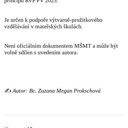
principů RVP PV 2025.
SPONZOŘI
Je určen k podpoře výtvarně-prožitkového
vzdělávání v mateřských školách.
© 2026 eStránky.cz
|
RSS
Není oficiálním dokumentem MŠMT a může být
volně sdílen s uvedením autora.
✍️
Autor: Bc. Zuzana Megan Prokschová