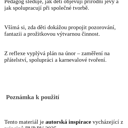
Pedagog sleduje, jak děti objevují přírodní jevy a
jak spolupracují při společné tvorbě.
SPORTÍK - DĚTI V POHYBU
Všímá si, zda děti dokážou propojit pozorování,
STOP ŠIKANĚ ANEB ŠIKANA BOLÍ
fantazii a prožitkovou výtvarnou činnost.
VĚDOMÁ VÝCHOVA
Z reflexe vyplývá plán na únor – zaměření na
přátelství, spolupráci a karnevalové tvoření.
SADA EMOČNÍCH HER PRO DĚTI 3 - 4 ROKY
MERCH
Poznámka k použití
MOJE TVORBA POHÁDEK PRO DĚTI
POHÁDKY NA SPOTIFY
Tento materiál je
autorská inspirace
vycházející z