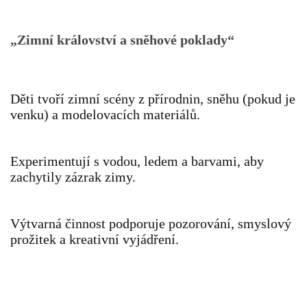
TÝDENNÍ PLÁNY
„Zimní království a sněhové poklady“
SMYSLOVÁ AKTIVITA
MONTESSORI AKTIVITA
Děti tvoří zimní scény z přírodnin, sněhu (pokud je
venku) a modelovacích materiálů.
JÓGOVÉ CVIČENÍ, TYPY, RADY, RECENZE
Experimentují s vodou, ledem a barvami, aby
zachytily zázrak zimy.
KALENDÁŘ PRO DĚTI
STÁTNÍ SVÁTKY
Výtvarná činnost podporuje pozorování, smyslový
prožitek a kreativní vyjádření.
SVATÝ VÁCLAV
20.10. DEN STROMŮ