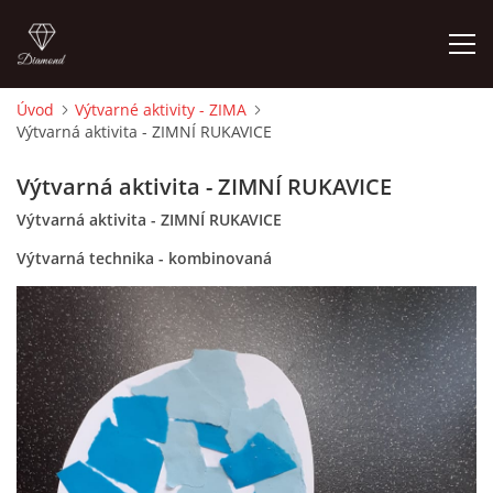
Úvod
Výtvarné aktivity - ZIMA
Výtvarná aktivita - ZIMNÍ RUKAVICE
ÚVOD
Výtvarná aktivita - ZIMNÍ RUKAVICE
O MĚ
Výtvarná aktivita - ZIMNÍ RUKAVICE
Výtvarná technika - kombinovaná
FOTOALBUM
DĚJINY VÝTVARNÉHO UMĚNÍ
NOVINKY ZE ŠKOLSTVÍ 2025
ROČNÍ PLÁN - INSPIRACE /DLE NOVÉHO RVP PV 2025