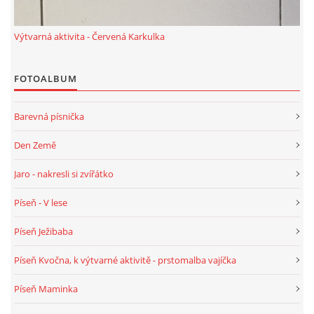
UČTE DĚTI PROŽITKEM
Výtvarná aktivita - Červená Karkulka
ŠABLONY
FOTOALBUM
SENZORY PLAY
Barevná písnička
DOPORUČUJI
Den Země
Jaro - nakresli si zvířátko
POLYTECHNICKÉ ČINNOSTI
Píseň - V lese
PORTFÓLIO DÍTĚTE
Píseň Ježibaba
Píseň Kvočna, k výtvarné aktivitě - prstomalba vajíčka
MOTIVAČNÍ CITÁTY PRO UČITELE
Píseň Maminka
POKUSY