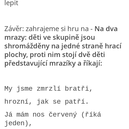
lepit
HÁDANKY K TÉMATU JARO, LÉTO, PODZIM,ZIMA
Závěr: zahrajeme si hru na -
Na dva
PÍSNĚ K TÉMATU JARO
mrazy: děti ve skupině jsou
shromážděny na jedné straně hrací
BÁSNĚ K TÉMATU JARO
plochy, proti nim stojí dvě děti
představující mrazíky a říkají:
POHYBOVÉ AKTIVITY NA TÉMA JARO
PÍSNĚ K TÉMATU LÉTO
My jsme zmrzlí bratři,
hrozní, jak se patří.
BÁSNĚ K TÉMATU LÉTO
Já mám nos červený (říká
POHYBOVÉ AKTIVITY NA TÉMA LÉTO
jeden),