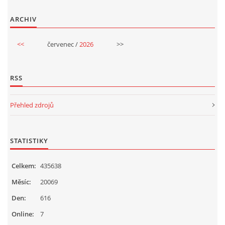
SPORTÍK - DĚTI V POHYBU
ARCHIV
<<
červenec /
2026
>>
STOP ŠIKANĚ ANEB ŠIKANA BOLÍ
VĚDOMÁ VÝCHOVA
RSS
Přehled zdrojů
SADA EMOČNÍCH HER PRO DĚTI 3 - 4 ROKY
MERCH
STATISTIKY
Celkem:
435638
MOJE TVORBA POHÁDEK PRO DĚTI
Měsíc:
20069
Den:
616
POHÁDKY NA SPOTIFY
Online:
7