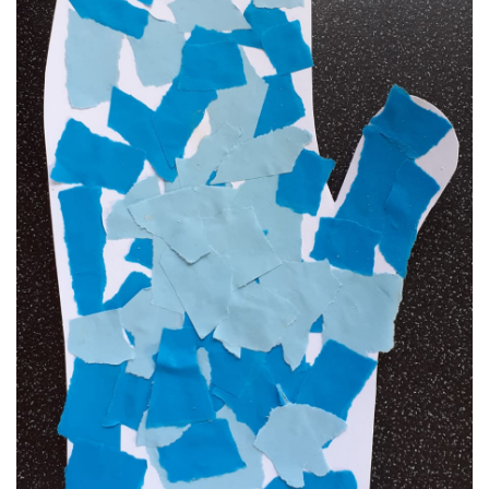
VZDĚLÁVACÍ BLOK ZÁŘÍ
VZDĚLÁVACÍ BLOK ŘÍJEN
VZDĚLÁVACÍ BLOK LISTOPAD
VZDĚLÁVACÍ BLOK PROSINEC
VZDĚLÁVACÍ BLOK LEDEN
VZDĚLÁVACÍ BLOK ÚNOR
VZDĚLÁVACÍ BLOK BŘEZEN