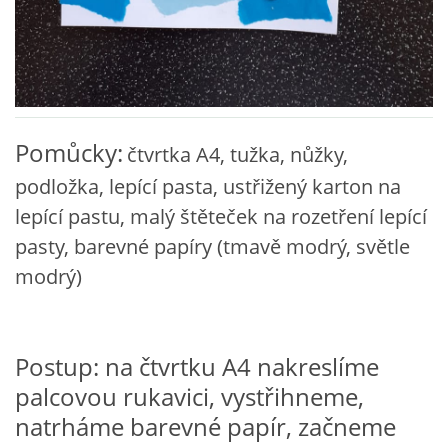
VZDĚLÁVACÍ BLOK DUBEN
VÝTVARNÉ TECHNIKY
VÝTVARNÉ POMŮCKY
Pomůcky:
čtvrtka A4, tužka, nůžky,
podložka, lepící pasta, ustřižený karton na
VÝTVARNÉ AKTIVITY - JARO
lepící pastu, malý štěteček na rozetření lepící
pasty, barevné papíry (tmavě modrý, světle
VÝTVARNÉ AKTIVITY - LÉTO
modrý)
VÝTVARNÉ AKTIVITY - PODZIM
Postup: na čtvrtku A4 nakreslíme
VÝTVARNÉ AKTIVITY - ZIMA
palcovou rukavici, vystřihneme,
natrháme barevné papír, začneme
CHARAKTERISTIKA ROČNÍCH OBDOBÍ