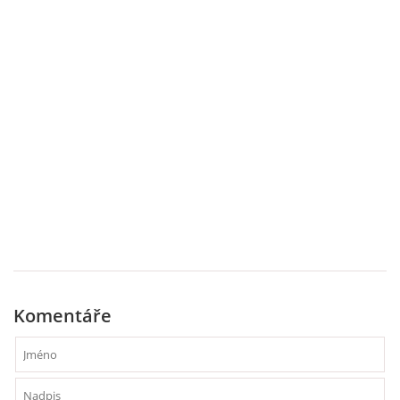
TÝDENNÍ PLÁNY
SMYSLOVÁ AKTIVITA
MONTESSORI AKTIVITA
JÓGOVÉ CVIČENÍ, TYPY, RADY, RECENZE
KALENDÁŘ PRO DĚTI
STÁTNÍ SVÁTKY
Komentáře
SVATÝ VÁCLAV
20.10. DEN STROMŮ