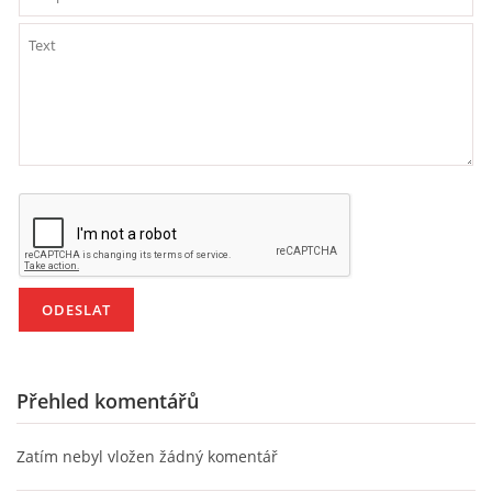
HALLOWEEN
DUŠIČKY
SVATÝ MARTIN
SVATÁ KATEŘINA 25.LISTOPADU
SVATÁ BARBORA 4.12.
MIKULÁŠ, ČERTI
Přehled komentářů
Zatím nebyl vložen žádný komentář
MASOPUST