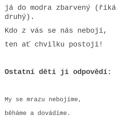
já do modra zbarvený (říká
PÍSNĚ K TÉMATU PODZIM
druhý).
Kdo z vás se nás nebojí,
BÁSNĚ K TÉMATU PODZIM
ten ať chvilku postojí!
POHYBOVÉ AKTIVITY NA TÉMA PODZIM
PÍSNĚ K TÉMATU ZIMA
Ostatní děti ji odpovědí:
BÁSNĚ K TÉMATU ZIMA
My se mrazu nebojíme,
POHYBOVÉ AKTIVITY NA TÉMA ZIMA
běháme a dovádíme.
VZDĚLÁVACÍ PLÁN OD ZÁŘÍ DO ČERVNA