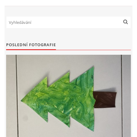
VELIKONOCE
SVĚTOVÝ DEN VODY 22. BŘEZEN
POSLEDNÍ FOTOGRAFIE
KREATIVNÍ OVOCNÉ A ZELENINOVÉ MLSÁNÍ
RECENZE NA KNIHY
RECENZE NA HRAČKY
MIKULÁŠSKÁ NADÍLKA
VÁNOČNÍ TVOŘENÍ