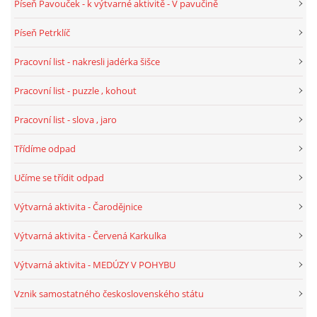
Píseň Pavouček - k výtvarné aktivitě - V pavučině
Píseň Petrklíč
POZITIVNÍ AFIRMACE PRO DĚTI
Pracovní list - nakresli jadérka šišce
PSYCHOHYGIENA PRO UČITELKY
Pracovní list - puzzle , kohout
Pracovní list - slova , jaro
UČITELSKÁ SEBEREFLEXE
Třídíme odpad
DĚTSKÝ VZTEK
Učíme se třídit odpad
Výtvarná aktivita - Čarodějnice
DĚTSKÝ SMUTEK
Výtvarná aktivita - Červená Karkulka
EFEKTIVNÍ KOMUNIKACE S DĚTMI
Výtvarná aktivita - MEDÚZY V POHYBU
Vznik samostatného československého státu
CO BY MĚLO DÍTĚ ZVLÁDNOUT PŘED VSTUPEM DO ZŠ