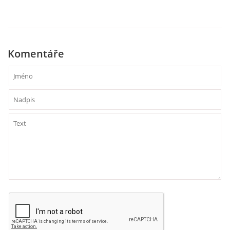
HÁDANKY K TÉMATU JARO, LÉTO, PODZIM,ZIMA
Komentáře
PÍSNĚ K TÉMATU JARO
BÁSNĚ K TÉMATU JARO
POHYBOVÉ AKTIVITY NA TÉMA JARO
PÍSNĚ K TÉMATU LÉTO
BÁSNĚ K TÉMATU LÉTO
POHYBOVÉ AKTIVITY NA TÉMA LÉTO