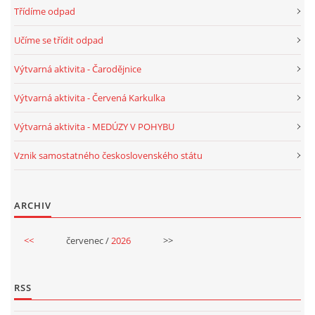
Třídíme odpad
VELIKONOCE
Učíme se třídit odpad
SVĚTOVÝ DEN VODY 22. BŘEZEN
Výtvarná aktivita - Čarodějnice
Výtvarná aktivita - Červená Karkulka
KREATIVNÍ OVOCNÉ A ZELENINOVÉ MLSÁNÍ
Výtvarná aktivita - MEDÚZY V POHYBU
RECENZE NA KNIHY
Vznik samostatného československého státu
RECENZE NA HRAČKY
ARCHIV
MIKULÁŠSKÁ NADÍLKA
<<
červenec /
2026
>>
VÁNOČNÍ TVOŘENÍ
RSS