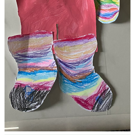
VZDĚLÁVACÍ BLOK DUBEN
VÝTVARNÉ TECHNIKY
VÝTVARNÉ POMŮCKY
VÝTVARNÉ AKTIVITY - JARO
VÝTVARNÉ AKTIVITY - LÉTO
VÝTVARNÉ AKTIVITY - PODZIM
VÝTVARNÉ AKTIVITY - ZIMA
CHARAKTERISTIKA ROČNÍCH OBDOBÍ