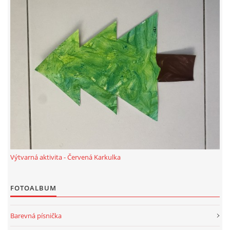
TÝDENNÍ PLÁNY
SMYSLOVÁ AKTIVITA
MONTESSORI AKTIVITA
JÓGOVÉ CVIČENÍ, TYPY, RADY, RECENZE
KALENDÁŘ PRO DĚTI
Výtvarná aktivita - Červená Karkulka
STÁTNÍ SVÁTKY
FOTOALBUM
SVATÝ VÁCLAV
Barevná písnička
20.10. DEN STROMŮ