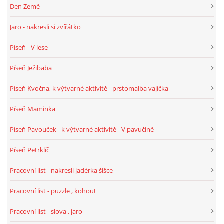
Den Země
Jaro - nakresli si zvířátko
HALLOWEEN
Píseň - V lese
DUŠIČKY
Píseň Ježibaba
Píseň Kvočna, k výtvarné aktivitě - prstomalba vajíčka
SVATÝ MARTIN
Píseň Maminka
SVATÁ KATEŘINA 25.LISTOPADU
Píseň Pavouček - k výtvarné aktivitě - V pavučině
Píseň Petrklíč
SVATÁ BARBORA 4.12.
Pracovní list - nakresli jadérka šišce
MIKULÁŠ, ČERTI
Pracovní list - puzzle , kohout
MASOPUST
Pracovní list - slova , jaro