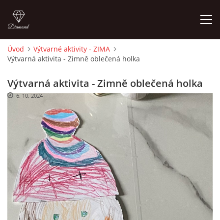
Úvod
Výtvarné aktivity - ZIMA
Výtvarná aktivita - Zimně oblečená holka
ÚVOD
Výtvarná aktivita - Zimně oblečená holka
O MĚ
6. 10. 2024
FOTOALBUM
DĚJINY VÝTVARNÉHO UMĚNÍ
NOVINKY ZE ŠKOLSTVÍ 2025
ROČNÍ PLÁN - INSPIRACE /DLE NOVÉHO RVP PV 2025