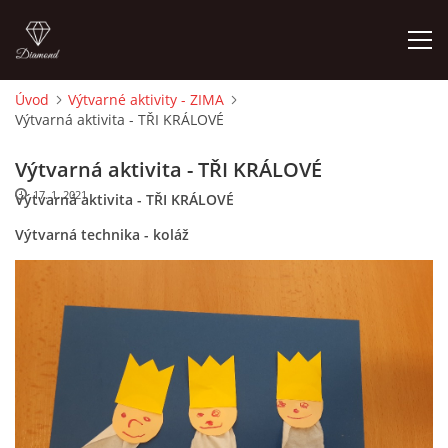
Úvod
Výtvarné aktivity - ZIMA
Výtvarná aktivita - TŘI KRÁLOVÉ
ÚVOD
Výtvarná aktivita - TŘI KRÁLOVÉ
O MĚ
17. 1. 2021
Výtvarná aktivita - TŘI KRÁLOVÉ
Výtvarná technika - koláž
FOTOALBUM
DĚJINY VÝTVARNÉHO UMĚNÍ
NOVINKY ZE ŠKOLSTVÍ 2025
ROČNÍ PLÁN - INSPIRACE /DLE NOVÉHO RVP PV 2025