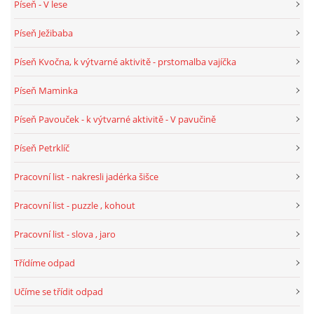
Píseň - V lese
TÝDENNÍ PLÁNY
Píseň Ježibaba
SMYSLOVÁ AKTIVITA
Píseň Kvočna, k výtvarné aktivitě - prstomalba vajíčka
Píseň Maminka
MONTESSORI AKTIVITA
Píseň Pavouček - k výtvarné aktivitě - V pavučině
JÓGOVÉ CVIČENÍ, TYPY, RADY, RECENZE
Píseň Petrklíč
Pracovní list - nakresli jadérka šišce
KALENDÁŘ PRO DĚTI
Pracovní list - puzzle , kohout
STÁTNÍ SVÁTKY
Pracovní list - slova , jaro
Třídíme odpad
SVATÝ VÁCLAV
Učíme se třídit odpad
20.10. DEN STROMŮ