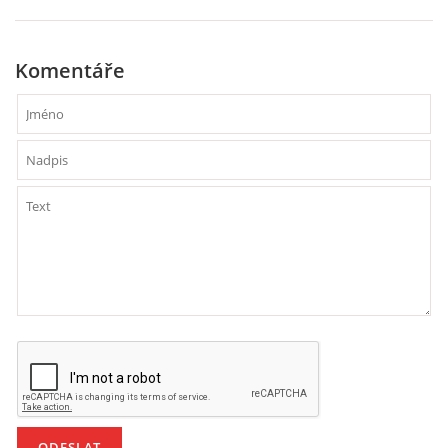
VZDĚLÁVACÍ BLOK DUBEN
Komentáře
VÝTVARNÉ TECHNIKY
VÝTVARNÉ POMŮCKY
VÝTVARNÉ AKTIVITY - JARO
VÝTVARNÉ AKTIVITY - LÉTO
VÝTVARNÉ AKTIVITY - PODZIM
VÝTVARNÉ AKTIVITY - ZIMA
CHARAKTERISTIKA ROČNÍCH OBDOBÍ