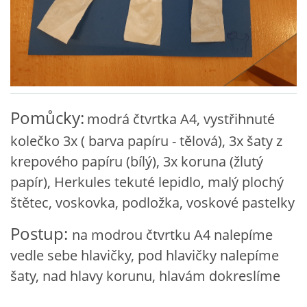
VZDĚLÁVACÍ BLOK ZÁŘÍ
VZDĚLÁVACÍ BLOK ŘÍJEN
VZDĚLÁVACÍ BLOK LISTOPAD
Pomůcky:
modrá čtvrtka A4, vystřihnuté
kolečko 3x ( barva papíru - tělová), 3x šaty z
VZDĚLÁVACÍ BLOK PROSINEC
krepového papíru (bílý), 3x koruna (žlutý
papír), Herkules tekuté lepidlo, malý plochý
VZDĚLÁVACÍ BLOK LEDEN
štětec, voskovka, podložka, voskové pastelky
Postup:
na modrou čtvrtku A4 nalepíme
VZDĚLÁVACÍ BLOK ÚNOR
vedle sebe hlavičky, pod hlavičky nalepíme
šaty, nad hlavy korunu, hlavám dokreslíme
VZDĚLÁVACÍ BLOK BŘEZEN