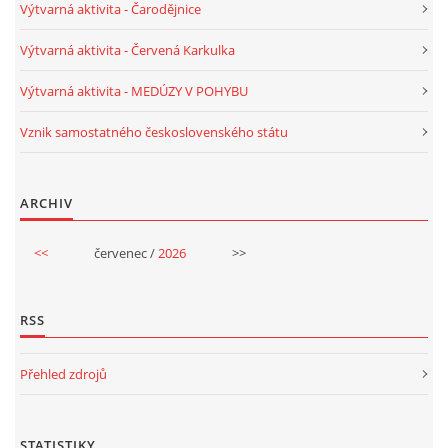
Výtvarná aktivita - Čarodějnice
Výtvarná aktivita - Červená Karkulka
HALLOWEEN
Výtvarná aktivita - MEDÚZY V POHYBU
DUŠIČKY
Vznik samostatného československého státu
SVATÝ MARTIN
ARCHIV
SVATÁ KATEŘINA 25.LISTOPADU
<<
červenec /
2026
>>
SVATÁ BARBORA 4.12.
RSS
MIKULÁŠ, ČERTI
Přehled zdrojů
MASOPUST
STATISTIKY