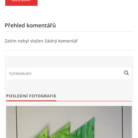
HÁDANKY K TÉMATU JARO, LÉTO, PODZIM,ZIMA
Přehled komentářů
PÍSNĚ K TÉMATU JARO
Zatím nebyl vložen žádný komentář
BÁSNĚ K TÉMATU JARO
POHYBOVÉ AKTIVITY NA TÉMA JARO
PÍSNĚ K TÉMATU LÉTO
POSLEDNÍ FOTOGRAFIE
BÁSNĚ K TÉMATU LÉTO
POHYBOVÉ AKTIVITY NA TÉMA LÉTO