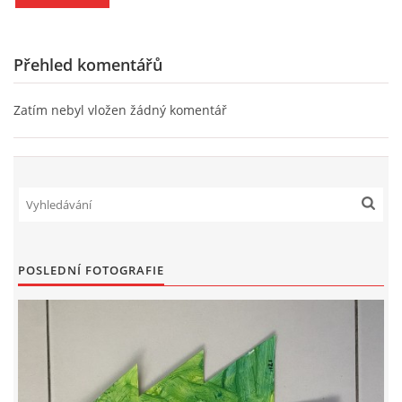
PÍSNĚ K TÉMATU PODZIM
Přehled komentářů
BÁSNĚ K TÉMATU PODZIM
Zatím nebyl vložen žádný komentář
POHYBOVÉ AKTIVITY NA TÉMA PODZIM
PÍSNĚ K TÉMATU ZIMA
BÁSNĚ K TÉMATU ZIMA
POSLEDNÍ FOTOGRAFIE
POHYBOVÉ AKTIVITY NA TÉMA ZIMA
VZDĚLÁVACÍ PLÁN OD ZÁŘÍ DO ČERVNA