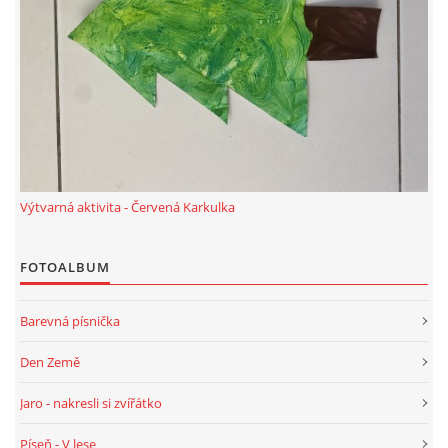
TÝDENNÍ PLÁNY
SMYSLOVÁ AKTIVITA
MONTESSORI AKTIVITA
JÓGOVÉ CVIČENÍ, TYPY, RADY, RECENZE
Výtvarná aktivita - Červená Karkulka
KALENDÁŘ PRO DĚTI
FOTOALBUM
STÁTNÍ SVÁTKY
Barevná písnička
Den Země
SVATÝ VÁCLAV
Jaro - nakresli si zvířátko
20.10. DEN STROMŮ
Píseň - V lese