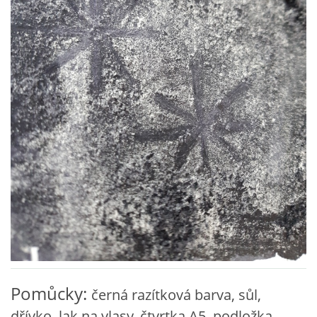
VZDĚLÁVACÍ BLOK ZÁŘÍ
VZDĚLÁVACÍ BLOK ŘÍJEN
VZDĚLÁVACÍ BLOK LISTOPAD
VZDĚLÁVACÍ BLOK PROSINEC
VZDĚLÁVACÍ BLOK LEDEN
VZDĚLÁVACÍ BLOK ÚNOR
VZDĚLÁVACÍ BLOK BŘEZEN
Pomůcky:
černá razítková barva, sůl,
dřívko, lak na vlasy, čtvrtka A5, podložka,