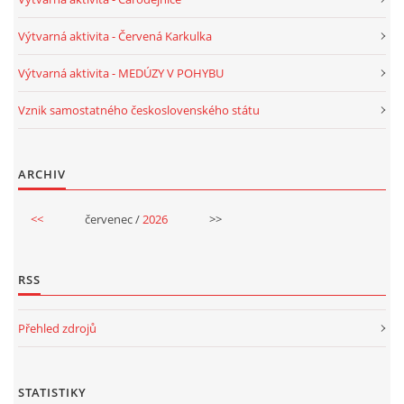
VELIKONOCE
Výtvarná aktivita - Červená Karkulka
Výtvarná aktivita - MEDÚZY V POHYBU
SVĚTOVÝ DEN VODY 22. BŘEZEN
Vznik samostatného československého státu
KREATIVNÍ OVOCNÉ A ZELENINOVÉ MLSÁNÍ
ARCHIV
RECENZE NA KNIHY
<<
červenec /
2026
>>
RECENZE NA HRAČKY
RSS
MIKULÁŠSKÁ NADÍLKA
Přehled zdrojů
VÁNOČNÍ TVOŘENÍ
STATISTIKY