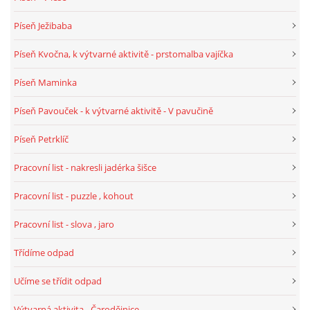
Píseň Ježibaba
HALLOWEEN
Píseň Kvočna, k výtvarné aktivitě - prstomalba vajíčka
DUŠIČKY
Píseň Maminka
Píseň Pavouček - k výtvarné aktivitě - V pavučině
SVATÝ MARTIN
Píseň Petrklíč
SVATÁ KATEŘINA 25.LISTOPADU
Pracovní list - nakresli jadérka šišce
Pracovní list - puzzle , kohout
SVATÁ BARBORA 4.12.
Pracovní list - slova , jaro
MIKULÁŠ, ČERTI
Třídíme odpad
Učíme se třídit odpad
MASOPUST
Výtvarná aktivita - Čarodějnice