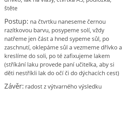
VZDĚLÁVACÍ BLOK DUBEN
štěte
Postup:
na čtvrtku naneseme černou
VÝTVARNÉ TECHNIKY
razítkovou barvu, posypeme solí, vždy
natřeme jen část a hned sypeme sůl, po
VÝTVARNÉ POMŮCKY
zaschnutí, oklepáme sůl a vezmeme dřívko a
kreslíme do soli, po té zafixujeme lakem
VÝTVARNÉ AKTIVITY - JARO
(stříkání laku provede paní učitelka, aby si
děti nestříkli lak do očí či do dýchacích cest)
VÝTVARNÉ AKTIVITY - LÉTO
Závěr:
radost z výtvarného výsledku
VÝTVARNÉ AKTIVITY - PODZIM
VÝTVARNÉ AKTIVITY - ZIMA
CHARAKTERISTIKA ROČNÍCH OBDOBÍ