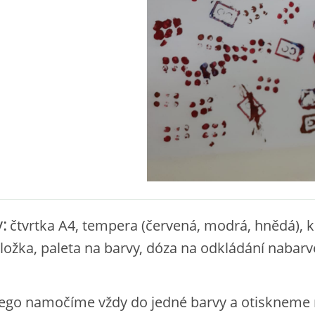
:
čtvrtka A4, tempera (červená, modrá, hnědá), k
dložka, paleta na barvy, dóza na odkládání nabar
lego namočíme vždy do jedné barvy a otiskneme