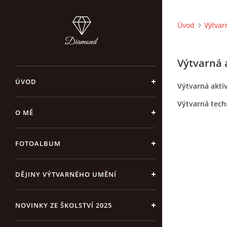
Úvod
Výtvar
Výtvarná 
ÚVOD
Výtvarná akti
Výtvarná techn
O MĚ
FOTOALBUM
DĚJINY VÝTVARNÉHO UMĚNÍ
NOVINKY ZE ŠKOLSTVÍ 2025