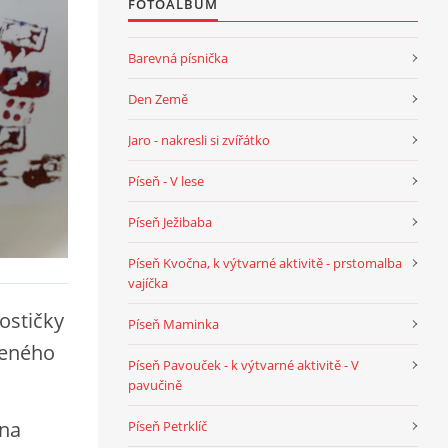
FOTOALBUM
Barevná písnička
Den Země
Jaro - nakresli si zvířátko
Píseň - V lese
Píseň Ježibaba
Píseň Kvočna, k výtvarné aktivitě - prstomalba
vajíčka
ostičky
Píseň Maminka
veného
Píseň Pavouček - k výtvarné aktivitě - V
pavučině
 na
Píseň Petrklíč