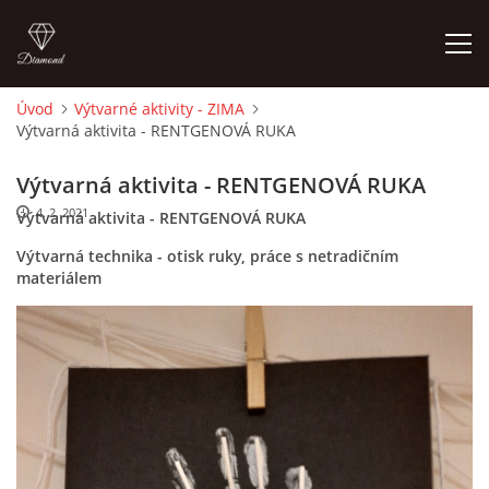
Úvod
Výtvarné aktivity - ZIMA
Výtvarná aktivita - RENTGENOVÁ RUKA
ÚVOD
Výtvarná aktivita - RENTGENOVÁ RUKA
O MĚ
4. 2. 2021
Výtvarná aktivita - RENTGENOVÁ RUKA
Výtvarná technika - otisk ruky, práce s netradičním
FOTOALBUM
materiálem
DĚJINY VÝTVARNÉHO UMĚNÍ
NOVINKY ZE ŠKOLSTVÍ 2025
ROČNÍ PLÁN - INSPIRACE /DLE NOVÉHO RVP PV 2025