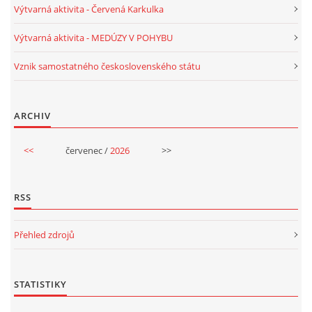
Výtvarná aktivita - Červená Karkulka
VELIKONOCE
Výtvarná aktivita - MEDÚZY V POHYBU
Vznik samostatného československého státu
SVĚTOVÝ DEN VODY 22. BŘEZEN
KREATIVNÍ OVOCNÉ A ZELENINOVÉ MLSÁNÍ
ARCHIV
<<
červenec /
2026
>>
RECENZE NA KNIHY
RECENZE NA HRAČKY
RSS
Přehled zdrojů
MIKULÁŠSKÁ NADÍLKA
VÁNOČNÍ TVOŘENÍ
STATISTIKY