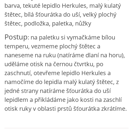
barva, tekuté lepidlo Herkules, malý kulatý
VZDĚLÁVACÍ BLOK DUBEN
štětec, bílá šťourátka do uší, velký plochý
štětec, podložka, paletka, nůžky
VÝTVARNÉ TECHNIKY
Postup
: na paletku si vymačkáme bílou
VÝTVARNÉ POMŮCKY
temperu, vezmeme plochý štětec a
naneseme na ruku (natíráme dlaní na horu),
VÝTVARNÉ AKTIVITY - JARO
uděláme otisk na černou čtvrtku, po
zaschnutí, otevřeme lepidlo Herkules a
VÝTVARNÉ AKTIVITY - LÉTO
namočíme do lepidla malý kulatý štětec, z
jedné strany natíráme šťourátka do uší
VÝTVARNÉ AKTIVITY - PODZIM
lepidlem a přikládáme jako kosti na zaschlí
otisk ruky v oblasti prstů šťourátka zkrátíme.
VÝTVARNÉ AKTIVITY - ZIMA
CHARAKTERISTIKA ROČNÍCH OBDOBÍ