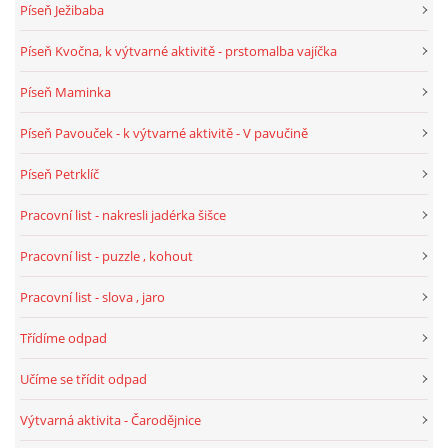
Píseň Ježibaba
Píseň Kvočna, k výtvarné aktivitě - prstomalba vajíčka
HALLOWEEN
Píseň Maminka
DUŠIČKY
Píseň Pavouček - k výtvarné aktivitě - V pavučině
Píseň Petrklíč
SVATÝ MARTIN
Pracovní list - nakresli jadérka šišce
SVATÁ KATEŘINA 25.LISTOPADU
Pracovní list - puzzle , kohout
Pracovní list - slova , jaro
SVATÁ BARBORA 4.12.
Třídíme odpad
MIKULÁŠ, ČERTI
Učíme se třídit odpad
Výtvarná aktivita - Čarodějnice
MASOPUST