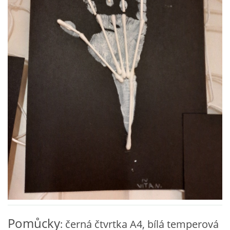
VZDĚLÁVACÍ BLOK ZÁŘÍ
VZDĚLÁVACÍ BLOK ŘÍJEN
VZDĚLÁVACÍ BLOK LISTOPAD
VZDĚLÁVACÍ BLOK PROSINEC
VZDĚLÁVACÍ BLOK LEDEN
VZDĚLÁVACÍ BLOK ÚNOR
VZDĚLÁVACÍ BLOK BŘEZEN
Pomůcky
: černá čtvrtka A4, bílá temperová