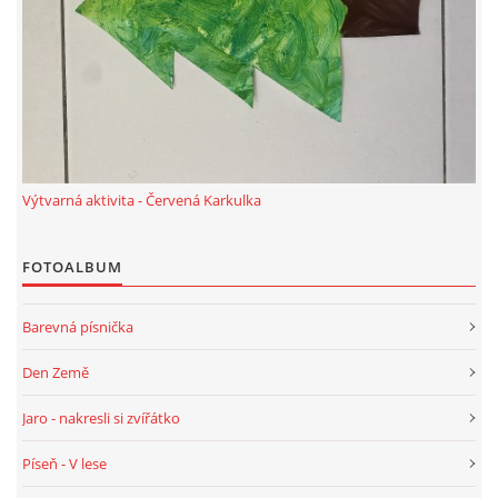
TÝDENNÍ PLÁNY
SMYSLOVÁ AKTIVITA
MONTESSORI AKTIVITA
Výtvarná aktivita - Červená Karkulka
JÓGOVÉ CVIČENÍ, TYPY, RADY, RECENZE
FOTOALBUM
KALENDÁŘ PRO DĚTI
Barevná písnička
STÁTNÍ SVÁTKY
Den Země
Jaro - nakresli si zvířátko
SVATÝ VÁCLAV
Píseň - V lese
20.10. DEN STROMŮ