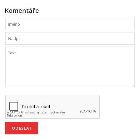
Komentáře
HÁDANKY K TÉMATU JARO, LÉTO, PODZIM,ZIMA
PÍSNĚ K TÉMATU JARO
BÁSNĚ K TÉMATU JARO
POHYBOVÉ AKTIVITY NA TÉMA JARO
PÍSNĚ K TÉMATU LÉTO
BÁSNĚ K TÉMATU LÉTO
POHYBOVÉ AKTIVITY NA TÉMA LÉTO