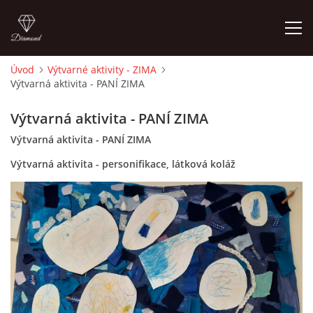
Úvod
Výtvarné aktivity - ZIMA
Výtvarná aktivita - PANÍ ZIMA
ÚVOD
Výtvarná aktivita - PANÍ ZIMA
O MĚ
Výtvarná aktivita - PANÍ ZIMA
Výtvarná aktivita - personifikace, látková koláž
FOTOALBUM
DĚJINY VÝTVARNÉHO UMĚNÍ
NOVINKY ZE ŠKOLSTVÍ 2025
ROČNÍ PLÁN - INSPIRACE /DLE NOVÉHO RVP PV 2025