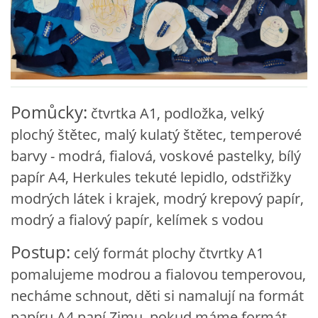
VZDĚLÁVACÍ BLOK ZÁŘÍ
VZDĚLÁVACÍ BLOK ŘÍJEN
Pomůcky:
čtvrtka A1, podložka, velký
VZDĚLÁVACÍ BLOK LISTOPAD
plochý štětec, malý kulatý štětec, temperové
barvy - modrá, fialová, voskové pastelky, bílý
VZDĚLÁVACÍ BLOK PROSINEC
papír A4, Herkules tekuté lepidlo, odstřižky
modrých látek i krajek, modrý krepový papír,
VZDĚLÁVACÍ BLOK LEDEN
modrý a fialový papír, kelímek s vodou
VZDĚLÁVACÍ BLOK ÚNOR
Postup:
celý formát plochy čtvrtky A1
pomalujeme modrou a fialovou temperovou,
VZDĚLÁVACÍ BLOK BŘEZEN
necháme schnout, děti si namalují na formát
papíru A4 paní Zimu, pokud máme formát