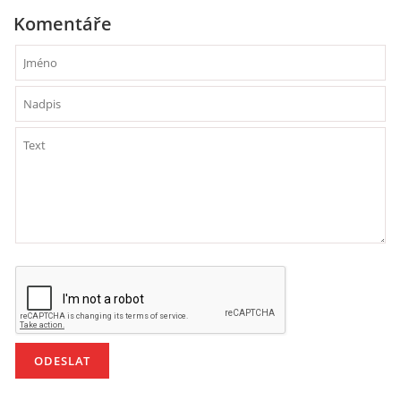
Komentáře
HÁDANKY K TÉMATU JARO, LÉTO, PODZIM,ZIMA
PÍSNĚ K TÉMATU JARO
BÁSNĚ K TÉMATU JARO
POHYBOVÉ AKTIVITY NA TÉMA JARO
PÍSNĚ K TÉMATU LÉTO
BÁSNĚ K TÉMATU LÉTO
POHYBOVÉ AKTIVITY NA TÉMA LÉTO