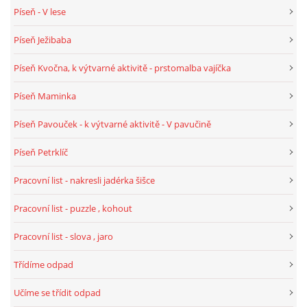
Píseň - V lese
HALLOWEEN
Píseň Ježibaba
Píseň Kvočna, k výtvarné aktivitě - prstomalba vajíčka
DUŠIČKY
Píseň Maminka
SVATÝ MARTIN
Píseň Pavouček - k výtvarné aktivitě - V pavučině
Píseň Petrklíč
SVATÁ KATEŘINA 25.LISTOPADU
Pracovní list - nakresli jadérka šišce
SVATÁ BARBORA 4.12.
Pracovní list - puzzle , kohout
Pracovní list - slova , jaro
MIKULÁŠ, ČERTI
Třídíme odpad
MASOPUST
Učíme se třídit odpad