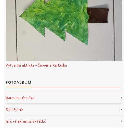
TÝDENNÍ PLÁNY
SMYSLOVÁ AKTIVITA
MONTESSORI AKTIVITA
JÓGOVÉ CVIČENÍ, TYPY, RADY, RECENZE
Výtvarná aktivita - Červená Karkulka
KALENDÁŘ PRO DĚTI
FOTOALBUM
STÁTNÍ SVÁTKY
Barevná písnička
SVATÝ VÁCLAV
Den Země
Jaro - nakresli si zvířátko
20.10. DEN STROMŮ