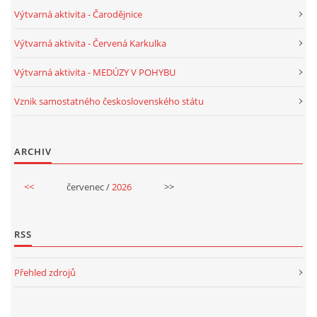
Výtvarná aktivita - Čarodějnice
VELIKONOCE
Výtvarná aktivita - Červená Karkulka
SVĚTOVÝ DEN VODY 22. BŘEZEN
Výtvarná aktivita - MEDÚZY V POHYBU
Vznik samostatného československého státu
KREATIVNÍ OVOCNÉ A ZELENINOVÉ MLSÁNÍ
ARCHIV
RECENZE NA KNIHY
<<
červenec /
2026
>>
RECENZE NA HRAČKY
RSS
MIKULÁŠSKÁ NADÍLKA
Přehled zdrojů
VÁNOČNÍ TVOŘENÍ