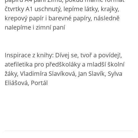
VZDĚLÁVACÍ BLOK DUBEN
čtvrtky A1 uschnutý, lepíme látky, krajky,
krepový papír i barevné papíry, následně
VÝTVARNÉ TECHNIKY
nalepíme i zimní paní
VÝTVARNÉ POMŮCKY
Inspirace z knihy: Dívej se, tvoř a povídej!,
VÝTVARNÉ AKTIVITY - JARO
atefiletika pro předškoláky a mladší školní
žáky, Vladimíra Slavíková, Jan Slavík, Sylva
VÝTVARNÉ AKTIVITY - LÉTO
Eliášová, Portál
VÝTVARNÉ AKTIVITY - PODZIM
VÝTVARNÉ AKTIVITY - ZIMA
CHARAKTERISTIKA ROČNÍCH OBDOBÍ