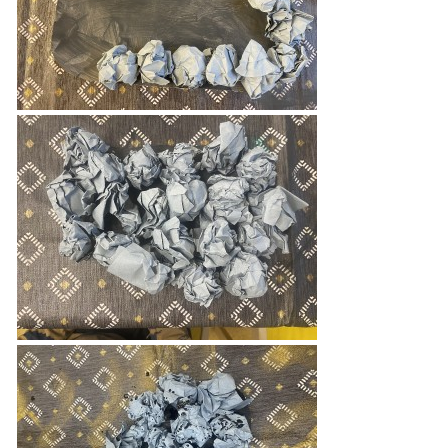
VZDĚLÁVACÍ BLOK DUBEN
VÝTVARNÉ TECHNIKY
VÝTVARNÉ POMŮCKY
VÝTVARNÉ AKTIVITY - JARO
VÝTVARNÉ AKTIVITY - LÉTO
VÝTVARNÉ AKTIVITY - PODZIM
VÝTVARNÉ AKTIVITY - ZIMA
CHARAKTERISTIKA ROČNÍCH OBDOBÍ