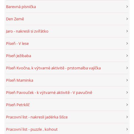
Barevná písnička
HALLOWEEN
Den Země
Jaro - nakresli si zvířátko
DUŠIČKY
Píseň - V lese
SVATÝ MARTIN
Píseň Ježibaba
Píseň Kvočna, k výtvarné aktivitě - prstomalba vajíčka
SVATÁ KATEŘINA 25.LISTOPADU
Píseň Maminka
SVATÁ BARBORA 4.12.
Píseň Pavouček - k výtvarné aktivitě - V pavučině
Píseň Petrklíč
MIKULÁŠ, ČERTI
Pracovní list - nakresli jadérka šišce
MASOPUST
Pracovní list - puzzle , kohout