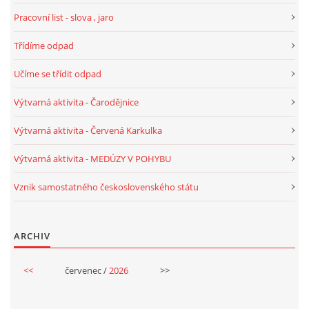
Pracovní list - slova , jaro
VELIKONOCE
Třídíme odpad
SVĚTOVÝ DEN VODY 22. BŘEZEN
Učíme se třídit odpad
Výtvarná aktivita - Čarodějnice
KREATIVNÍ OVOCNÉ A ZELENINOVÉ MLSÁNÍ
Výtvarná aktivita - Červená Karkulka
RECENZE NA KNIHY
Výtvarná aktivita - MEDÚZY V POHYBU
Vznik samostatného československého státu
RECENZE NA HRAČKY
MIKULÁŠSKÁ NADÍLKA
ARCHIV
<<
červenec /
2026
>>
VÁNOČNÍ TVOŘENÍ