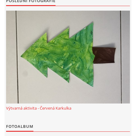
POSLEDNÍ FOTOGRAFIE
TÝDENNÍ PLÁNY
SMYSLOVÁ AKTIVITA
MONTESSORI AKTIVITA
JÓGOVÉ CVIČENÍ, TYPY, RADY, RECENZE
KALENDÁŘ PRO DĚTI
STÁTNÍ SVÁTKY
Výtvarná aktivita - Červená Karkulka
SVATÝ VÁCLAV
FOTOALBUM
20.10. DEN STROMŮ