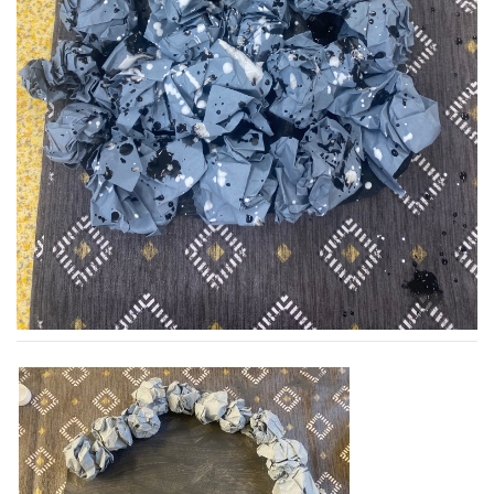
VZDĚLÁVACÍ BLOK ZÁŘÍ
VZDĚLÁVACÍ BLOK ŘÍJEN
VZDĚLÁVACÍ BLOK LISTOPAD
VZDĚLÁVACÍ BLOK PROSINEC
VZDĚLÁVACÍ BLOK LEDEN
VZDĚLÁVACÍ BLOK ÚNOR
VZDĚLÁVACÍ BLOK BŘEZEN