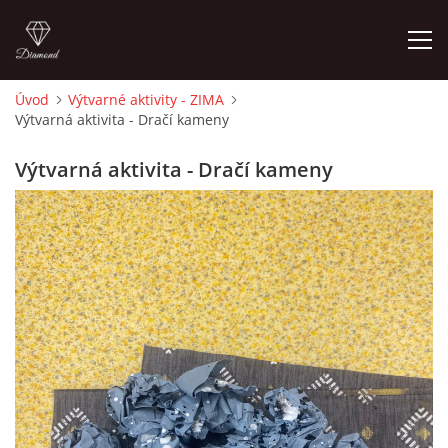
Úvod
Výtvarné aktivity - ZIMA
Výtvarná aktivita - Dračí kameny
ÚVOD
Výtvarná aktivita - Dračí kameny
O MĚ
FOTOALBUM
DĚJINY VÝTVARNÉHO UMĚNÍ
NOVINKY ZE ŠKOLSTVÍ 2025
ROČNÍ PLÁN - INSPIRACE /DLE NOVÉHO RVP PV 2025