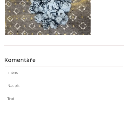
HÁDANKY K TÉMATU JARO, LÉTO, PODZIM,ZIMA
PÍSNĚ K TÉMATU JARO
BÁSNĚ K TÉMATU JARO
Komentáře
POHYBOVÉ AKTIVITY NA TÉMA JARO
PÍSNĚ K TÉMATU LÉTO
BÁSNĚ K TÉMATU LÉTO
POHYBOVÉ AKTIVITY NA TÉMA LÉTO