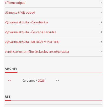
Třídíme odpad
VELIKONOCE
Učíme se třídit odpad
Výtvarná aktivita - Čarodějnice
SVĚTOVÝ DEN VODY 22. BŘEZEN
Výtvarná aktivita - Červená Karkulka
KREATIVNÍ OVOCNÉ A ZELENINOVÉ MLSÁNÍ
Výtvarná aktivita - MEDÚZY V POHYBU
Vznik samostatného československého státu
RECENZE NA KNIHY
RECENZE NA HRAČKY
ARCHIV
<<
červenec /
2026
>>
MIKULÁŠSKÁ NADÍLKA
VÁNOČNÍ TVOŘENÍ
RSS