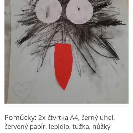
VZDĚLÁVACÍ BLOK ZÁŘÍ
VZDĚLÁVACÍ BLOK ŘÍJEN
VZDĚLÁVACÍ BLOK LISTOPAD
VZDĚLÁVACÍ BLOK PROSINEC
VZDĚLÁVACÍ BLOK LEDEN
VZDĚLÁVACÍ BLOK ÚNOR
Pomůcky:
2x čtvrtka A4, černý uhel,
VZDĚLÁVACÍ BLOK BŘEZEN
červený papír, lepidlo, tužka, nůžky