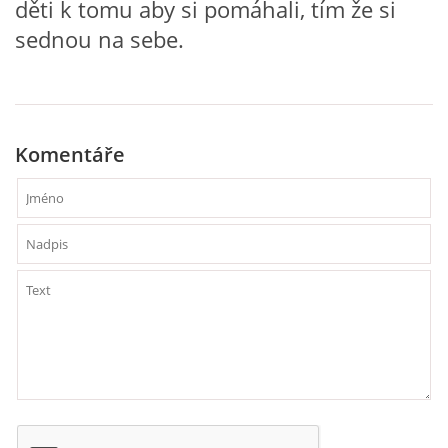
děti k tomu aby si pomáhali, tím že si
sednou na sebe.
HÁDANKY K TÉMATU JARO, LÉTO, PODZIM,ZIMA
PÍSNĚ K TÉMATU JARO
Komentáře
BÁSNĚ K TÉMATU JARO
POHYBOVÉ AKTIVITY NA TÉMA JARO
PÍSNĚ K TÉMATU LÉTO
BÁSNĚ K TÉMATU LÉTO
POHYBOVÉ AKTIVITY NA TÉMA LÉTO