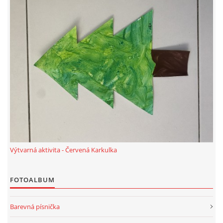
TÝDENNÍ PLÁNY
SMYSLOVÁ AKTIVITA
MONTESSORI AKTIVITA
JÓGOVÉ CVIČENÍ, TYPY, RADY, RECENZE
KALENDÁŘ PRO DĚTI
Výtvarná aktivita - Červená Karkulka
STÁTNÍ SVÁTKY
FOTOALBUM
SVATÝ VÁCLAV
Barevná písnička
20.10. DEN STROMŮ