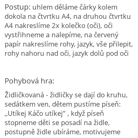
Postup:
uhlem děláme čárky kolem
VZDĚLÁVACÍ BLOK DUBEN
dokola na čtvrtku A4, na druhou čtvrtku
A4 nakreslíme 2x kolečko (oči), oči
VÝTVARNÉ TECHNIKY
vystřihneme a nalepíme, na červený
papír nakreslíme rohy, jazyk, vše přilepit,
VÝTVARNÉ POMŮCKY
rohy nahoru nad oči, jazyk dolů pod oči
VÝTVARNÉ AKTIVITY - JARO
Pohybová hra:
VÝTVARNÉ AKTIVITY - LÉTO
Židličkovaná - židličky se dají do kruhu,
VÝTVARNÉ AKTIVITY - PODZIM
sedátkem ven, dětem pustíme píseň:
,,Utíkej Káčo utíkej" , když píseň
VÝTVARNÉ AKTIVITY - ZIMA
stopneme děti se posadí na židle,
postupně židle ubíráme, motivujeme
CHARAKTERISTIKA ROČNÍCH OBDOBÍ