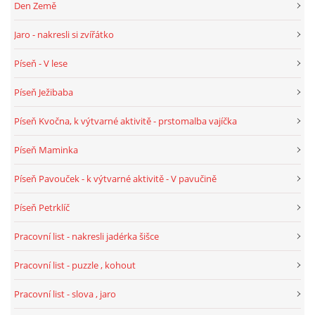
Den Země
Jaro - nakresli si zvířátko
HALLOWEEN
Píseň - V lese
DUŠIČKY
Píseň Ježibaba
Píseň Kvočna, k výtvarné aktivitě - prstomalba vajíčka
SVATÝ MARTIN
Píseň Maminka
SVATÁ KATEŘINA 25.LISTOPADU
Píseň Pavouček - k výtvarné aktivitě - V pavučině
Píseň Petrklíč
SVATÁ BARBORA 4.12.
Pracovní list - nakresli jadérka šišce
MIKULÁŠ, ČERTI
Pracovní list - puzzle , kohout
Pracovní list - slova , jaro
MASOPUST