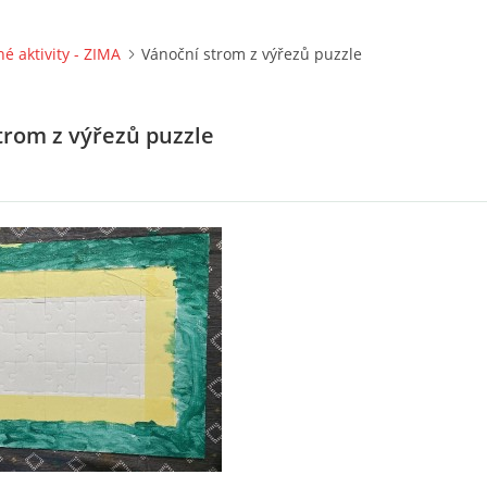
né aktivity - ZIMA
Vánoční strom z výřezů puzzle
trom z výřezů puzzle