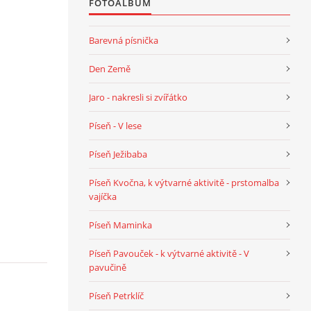
FOTOALBUM
Barevná písnička
Den Země
Jaro - nakresli si zvířátko
Píseň - V lese
Píseň Ježibaba
Píseň Kvočna, k výtvarné aktivitě - prstomalba
vajíčka
Píseň Maminka
Píseň Pavouček - k výtvarné aktivitě - V
pavučině
Píseň Petrklíč