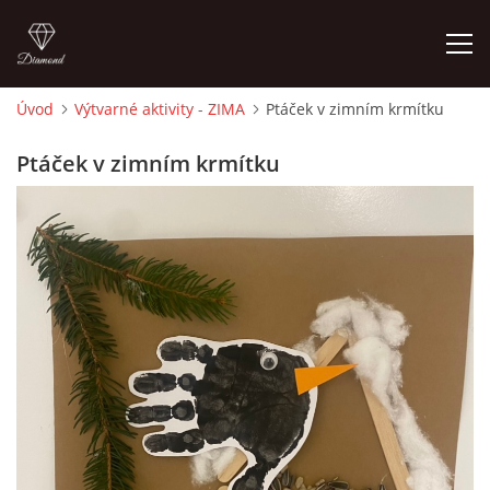
Úvod
Výtvarné aktivity - ZIMA
Ptáček v zimním krmítku
ÚVOD
Ptáček v zimním krmítku
O MĚ
FOTOALBUM
DĚJINY VÝTVARNÉHO UMĚNÍ
NOVINKY ZE ŠKOLSTVÍ 2025
ROČNÍ PLÁN - INSPIRACE /DLE NOVÉHO RVP PV 2025