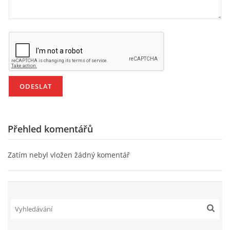
HALLOWEEN
DUŠIČKY
SVATÝ MARTIN
SVATÁ KATEŘINA 25.LISTOPADU
Přehled komentářů
SVATÁ BARBORA 4.12.
Zatím nebyl vložen žádný komentář
MIKULÁŠ, ČERTI
MASOPUST