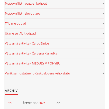
Pracovní list - puzzle , kohout
POZITIVNÍ AFIRMACE PRO DĚTI
Pracovní list - slova , jaro
Třídíme odpad
PSYCHOHYGIENA PRO UČITELKY
Učíme se třídit odpad
UČITELSKÁ SEBEREFLEXE
Výtvarná aktivita - Čarodějnice
Výtvarná aktivita - Červená Karkulka
DĚTSKÝ VZTEK
Výtvarná aktivita - MEDÚZY V POHYBU
DĚTSKÝ SMUTEK
Vznik samostatného československého státu
EFEKTIVNÍ KOMUNIKACE S DĚTMI
ARCHIV
CO BY MĚLO DÍTĚ ZVLÁDNOUT PŘED VSTUPEM DO ZŠ
<<
červenec /
2026
>>