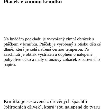
Ptáček v zimním krmítku
HÁDANKY K TÉMATU JARO, LÉTO, PODZIM,ZIMA
PÍSNĚ K TÉMATU JARO
Na hnědém podkladu je vytvořený zimní obrázek s
BÁSNĚ K TÉMATU JARO
ptáčkem v krmítku. Ptáček je vyrobený z otisku dětské
dlaně, která je celá natřená černou temperou. Po
zaschnutí je obtisk vystřižen a doplněn o nalepené
POHYBOVÉ AKTIVITY NA TÉMA JARO
pohyblivé očko a malý oranžový zobáček z barevného
papíru.
PÍSNĚ K TÉMATU LÉTO
BÁSNĚ K TÉMATU LÉTO
Krmítko je sestavené z dřevěných špachtlí
POHYBOVÉ AKTIVITY NA TÉMA LÉTO
(přírodních dřívek), které jsou nalepené do tvaru