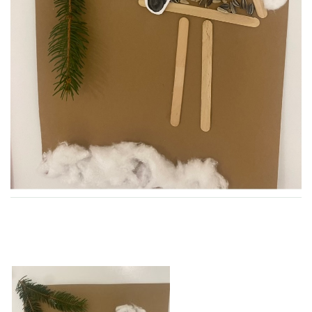
VZDĚLÁVACÍ BLOK ZÁŘÍ
VZDĚLÁVACÍ BLOK ŘÍJEN
VZDĚLÁVACÍ BLOK LISTOPAD
VZDĚLÁVACÍ BLOK PROSINEC
VZDĚLÁVACÍ BLOK LEDEN
VZDĚLÁVACÍ BLOK ÚNOR
VZDĚLÁVACÍ BLOK BŘEZEN