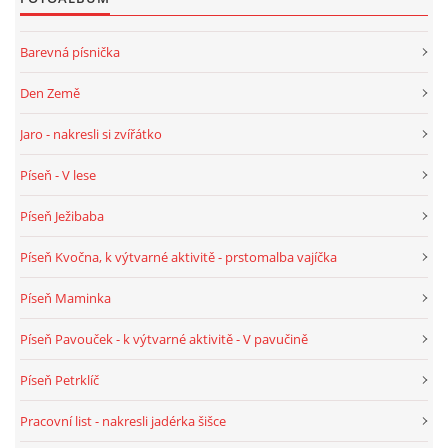
UČTE DĚTI PROŽITKEM
Barevná písnička
ŠABLONY
Den Země
Jaro - nakresli si zvířátko
SENZORY PLAY
Píseň - V lese
DOPORUČUJI
Píseň Ježibaba
Píseň Kvočna, k výtvarné aktivitě - prstomalba vajíčka
POLYTECHNICKÉ ČINNOSTI
Píseň Maminka
PORTFÓLIO DÍTĚTE
Píseň Pavouček - k výtvarné aktivitě - V pavučině
MOTIVAČNÍ CITÁTY PRO UČITELE
Píseň Petrklíč
Pracovní list - nakresli jadérka šišce
POKUSY