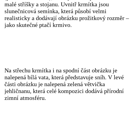
malé stříšky a stojanu. Uvnitř krmítka jsou
slunečnicová semínka, která působí velmi
PÍSNĚ K TÉMATU PODZIM
realisticky a dodávají obrázku prožitkový rozměr –
jako skutečné ptačí krmivo.
BÁSNĚ K TÉMATU PODZIM
POHYBOVÉ AKTIVITY NA TÉMA PODZIM
PÍSNĚ K TÉMATU ZIMA
Na střechu krmítka i na spodní část obrázku je
nalepená bílá vata, která představuje sníh. V levé
části obrázku je nalepená zelená větvička
BÁSNĚ K TÉMATU ZIMA
jehličnanu, která celé kompozici dodává přírodní
zimní atmosféru.
POHYBOVÉ AKTIVITY NA TÉMA ZIMA
VZDĚLÁVACÍ PLÁN OD ZÁŘÍ DO ČERVNA