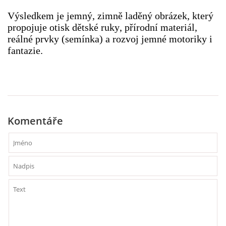
TÝDENNÍ PLÁNY
Výsledkem je jemný, zimně laděný obrázek, který
propojuje otisk dětské ruky, přírodní materiál,
reálné prvky (semínka) a rozvoj jemné motoriky i
SMYSLOVÁ AKTIVITA
fantazie.
MONTESSORI AKTIVITA
JÓGOVÉ CVIČENÍ, TYPY, RADY, RECENZE
Komentáře
KALENDÁŘ PRO DĚTI
STÁTNÍ SVÁTKY
SVATÝ VÁCLAV
20.10. DEN STROMŮ