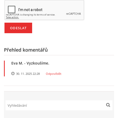
TÝDENNÍ PLÁNY
SMYSLOVÁ AKTIVITA
MONTESSORI AKTIVITA
Přehled komentářů
JÓGOVÉ CVIČENÍ, TYPY, RADY, RECENZE
Eva M.
- Vyzkoušíme.
KALENDÁŘ PRO DĚTI
30. 11. 2025 22:28
Odpovědět
STÁTNÍ SVÁTKY
SVATÝ VÁCLAV
20.10. DEN STROMŮ