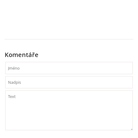
PÍSNĚ K TÉMATU PODZIM
BÁSNĚ K TÉMATU PODZIM
POHYBOVÉ AKTIVITY NA TÉMA PODZIM
Komentáře
PÍSNĚ K TÉMATU ZIMA
BÁSNĚ K TÉMATU ZIMA
POHYBOVÉ AKTIVITY NA TÉMA ZIMA
VZDĚLÁVACÍ PLÁN OD ZÁŘÍ DO ČERVNA