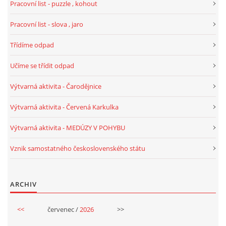
Pracovní list - puzzle , kohout
UČTE DĚTI PROŽITKEM
Pracovní list - slova , jaro
ŠABLONY
Třídíme odpad
Učíme se třídit odpad
SENZORY PLAY
Výtvarná aktivita - Čarodějnice
DOPORUČUJI
Výtvarná aktivita - Červená Karkulka
Výtvarná aktivita - MEDÚZY V POHYBU
POLYTECHNICKÉ ČINNOSTI
Vznik samostatného československého státu
PORTFÓLIO DÍTĚTE
ARCHIV
MOTIVAČNÍ CITÁTY PRO UČITELE
<<
červenec /
2026
>>
POKUSY