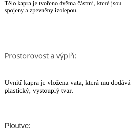
Tělo kapra je tvořeno dvěma částmi, které jsou
VZDĚLÁVACÍ BLOK DUBEN
spojeny a zpevněny izolepou.
VÝTVARNÉ TECHNIKY
VÝTVARNÉ POMŮCKY
Prostorovost a výplň:
VÝTVARNÉ AKTIVITY - JARO
VÝTVARNÉ AKTIVITY - LÉTO
Uvnitř kapra je vložena vata, která mu dodává
plastický, vystouplý tvar.
VÝTVARNÉ AKTIVITY - PODZIM
VÝTVARNÉ AKTIVITY - ZIMA
Ploutve:
CHARAKTERISTIKA ROČNÍCH OBDOBÍ