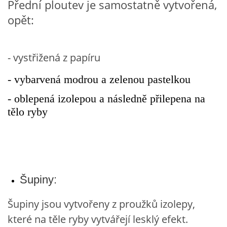
Přední ploutev je samostatně vytvořená,
opět:
HÁDANKY K TÉMATU JARO, LÉTO, PODZIM,ZIMA
- vystřižená z papíru
PÍSNĚ K TÉMATU JARO
- vybarvená modrou a zelenou pastelkou
BÁSNĚ K TÉMATU JARO
- oblepená izolepou a následně přilepena na
tělo ryby
POHYBOVÉ AKTIVITY NA TÉMA JARO
PÍSNĚ K TÉMATU LÉTO
Šupiny:
BÁSNĚ K TÉMATU LÉTO
Šupiny jsou vytvořeny z proužků izolepy,
POHYBOVÉ AKTIVITY NA TÉMA LÉTO
které na těle ryby vytvářejí lesklý efekt.