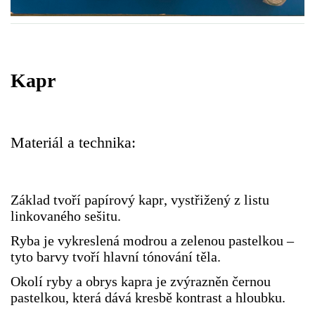
VZDĚLÁVACÍ BLOK ZÁŘÍ
VZDĚLÁVACÍ BLOK ŘÍJEN
Kapr
VZDĚLÁVACÍ BLOK LISTOPAD
Materiál a technika:
VZDĚLÁVACÍ BLOK PROSINEC
Základ tvoří papírový kapr, vystřižený z listu
VZDĚLÁVACÍ BLOK LEDEN
linkovaného sešitu.
Ryba je vykreslená modrou a zelenou pastelkou –
VZDĚLÁVACÍ BLOK ÚNOR
tyto barvy tvoří hlavní tónování těla.
Okolí ryby a obrys kapra je zvýrazněn černou
VZDĚLÁVACÍ BLOK BŘEZEN
pastelkou, která dává kresbě kontrast a hloubku.