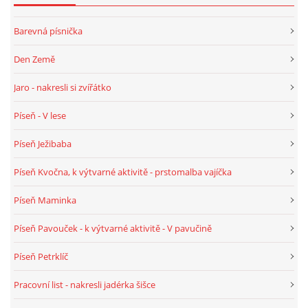
VELIKONOCE
Barevná písnička
Den Země
SVĚTOVÝ DEN VODY 22. BŘEZEN
Jaro - nakresli si zvířátko
KREATIVNÍ OVOCNÉ A ZELENINOVÉ MLSÁNÍ
Píseň - V lese
Píseň Ježibaba
RECENZE NA KNIHY
Píseň Kvočna, k výtvarné aktivitě - prstomalba vajíčka
RECENZE NA HRAČKY
Píseň Maminka
Píseň Pavouček - k výtvarné aktivitě - V pavučině
MIKULÁŠSKÁ NADÍLKA
Píseň Petrklíč
VÁNOČNÍ TVOŘENÍ
Pracovní list - nakresli jadérka šišce