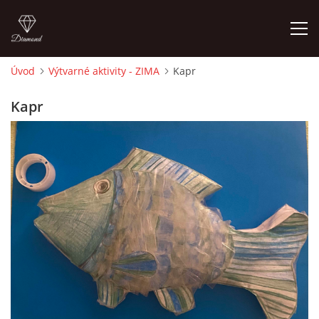
Úvod
Výtvarné aktivity - ZIMA
Kapr
ÚVOD
Kapr
O MĚ
FOTOALBUM
DĚJINY VÝTVARNÉHO UMĚNÍ
NOVINKY ZE ŠKOLSTVÍ 2025
ROČNÍ PLÁN - INSPIRACE /DLE NOVÉHO RVP PV 2025