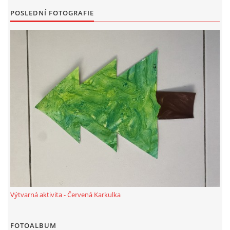
POSLEDNÍ FOTOGRAFIE
HALLOWEEN
DUŠIČKY
SVATÝ MARTIN
SVATÁ KATEŘINA 25.LISTOPADU
SVATÁ BARBORA 4.12.
MIKULÁŠ, ČERTI
Výtvarná aktivita - Červená Karkulka
MASOPUST
FOTOALBUM