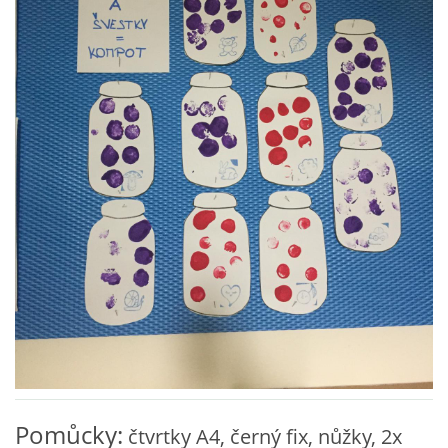
VZDĚLÁVACÍ BLOK ZÁŘÍ
VZDĚLÁVACÍ BLOK ŘÍJEN
VZDĚLÁVACÍ BLOK LISTOPAD
VZDĚLÁVACÍ BLOK PROSINEC
VZDĚLÁVACÍ BLOK LEDEN
VZDĚLÁVACÍ BLOK ÚNOR
VZDĚLÁVACÍ BLOK BŘEZEN
Pomůcky:
čtvrtky A4, černý fix, nůžky, 2x