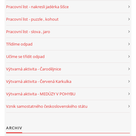
Pracovní list - nakresli jadérka šišce
VELIKONOCE
Pracovní list - puzzle , kohout
SVĚTOVÝ DEN VODY 22. BŘEZEN
Pracovní list - slova , jaro
Třídíme odpad
KREATIVNÍ OVOCNÉ A ZELENINOVÉ MLSÁNÍ
Učíme se třídit odpad
RECENZE NA KNIHY
Výtvarná aktivita - Čarodějnice
Výtvarná aktivita - Červená Karkulka
RECENZE NA HRAČKY
Výtvarná aktivita - MEDÚZY V POHYBU
MIKULÁŠSKÁ NADÍLKA
Vznik samostatného československého státu
VÁNOČNÍ TVOŘENÍ
ARCHIV