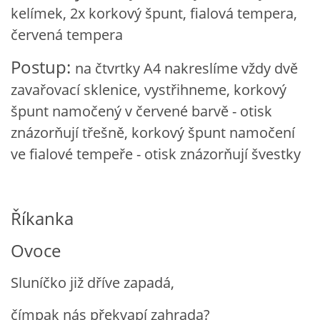
kelímek, 2x korkový špunt, fialová tempera,
VZDĚLÁVACÍ BLOK DUBEN
červená tempera
VÝTVARNÉ TECHNIKY
Postup:
na čtvrtky A4 nakreslíme vždy dvě
zavařovací sklenice, vystřihneme, korkový
VÝTVARNÉ POMŮCKY
špunt namočený v červené barvě - otisk
znázorňují třešně, korkový špunt namočení
VÝTVARNÉ AKTIVITY - JARO
ve fialové tempeře - otisk znázorňují švestky
VÝTVARNÉ AKTIVITY - LÉTO
Říkanka
VÝTVARNÉ AKTIVITY - PODZIM
Ovoce
VÝTVARNÉ AKTIVITY - ZIMA
Sluníčko již dříve zapadá,
čímpak nás překvapí zahrada?
CHARAKTERISTIKA ROČNÍCH OBDOBÍ