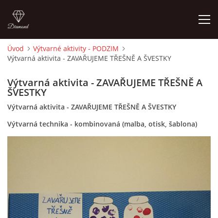
Úvod
Výtvarné aktivity - PODZIM
Výtvarná aktivita - ZAVAŘUJEME TŘEŠNĚ A ŠVESTKY
ÚVOD
Výtvarná aktivita - ZAVAŘUJEME TŘEŠNĚ A
O MĚ
ŠVESTKY
Výtvarná aktivita - ZAVAŘUJEME TŘEŠNĚ A ŠVESTKY
FOTOALBUM
Výtvarná technika - kombinovaná (malba, otisk, šablona)
DĚJINY VÝTVARNÉHO UMĚNÍ
NOVINKY ZE ŠKOLSTVÍ 2025
ROČNÍ PLÁN - INSPIRACE /DLE NOVÉHO RVP PV 2025