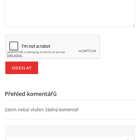
PÍSNĚ K TÉMATU PODZIM
BÁSNĚ K TÉMATU PODZIM
POHYBOVÉ AKTIVITY NA TÉMA PODZIM
PÍSNĚ K TÉMATU ZIMA
BÁSNĚ K TÉMATU ZIMA
Přehled komentářů
POHYBOVÉ AKTIVITY NA TÉMA ZIMA
Zatím nebyl vložen žádný komentář
VZDĚLÁVACÍ PLÁN OD ZÁŘÍ DO ČERVNA