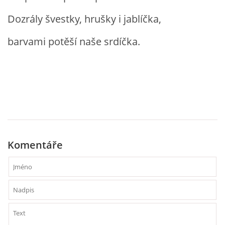
Dozrály švestky, hrušky i jablíčka,
HÁDANKY K TÉMATU JARO, LÉTO, PODZIM,ZIMA
barvami potěší naše srdíčka.
PÍSNĚ K TÉMATU JARO
BÁSNĚ K TÉMATU JARO
POHYBOVÉ AKTIVITY NA TÉMA JARO
Komentáře
PÍSNĚ K TÉMATU LÉTO
BÁSNĚ K TÉMATU LÉTO
POHYBOVÉ AKTIVITY NA TÉMA LÉTO