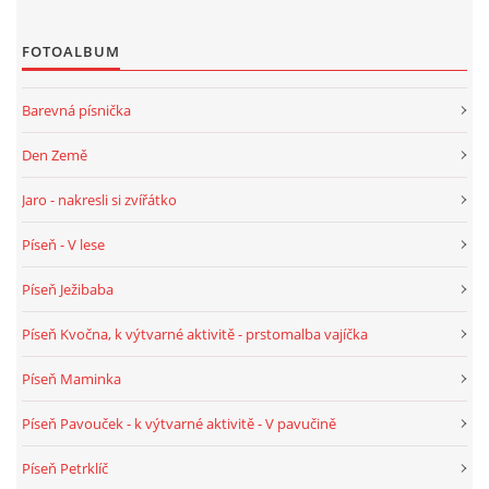
FOTOALBUM
HALLOWEEN
Barevná písnička
DUŠIČKY
Den Země
SVATÝ MARTIN
Jaro - nakresli si zvířátko
Píseň - V lese
SVATÁ KATEŘINA 25.LISTOPADU
Píseň Ježibaba
SVATÁ BARBORA 4.12.
Píseň Kvočna, k výtvarné aktivitě - prstomalba vajíčka
Píseň Maminka
MIKULÁŠ, ČERTI
Píseň Pavouček - k výtvarné aktivitě - V pavučině
MASOPUST
Píseň Petrklíč