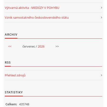
Výtvarná aktivita - MEDÚZY V POHYBU
HALLOWEEN
Vznik samostatného československého státu
DUŠIČKY
ARCHIV
SVATÝ MARTIN
<<
červenec /
2026
>>
SVATÁ KATEŘINA 25.LISTOPADU
RSS
SVATÁ BARBORA 4.12.
Přehled zdrojů
MIKULÁŠ, ČERTI
STATISTIKY
MASOPUST
Celkem:
435748