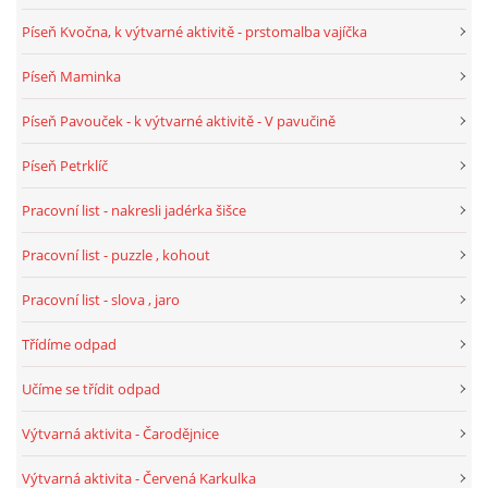
TÝDENNÍ PLÁNY
Píseň Kvočna, k výtvarné aktivitě - prstomalba vajíčka
Píseň Maminka
SMYSLOVÁ AKTIVITA
Píseň Pavouček - k výtvarné aktivitě - V pavučině
MONTESSORI AKTIVITA
Píseň Petrklíč
Pracovní list - nakresli jadérka šišce
JÓGOVÉ CVIČENÍ, TYPY, RADY, RECENZE
Pracovní list - puzzle , kohout
KALENDÁŘ PRO DĚTI
Pracovní list - slova , jaro
Třídíme odpad
STÁTNÍ SVÁTKY
Učíme se třídit odpad
SVATÝ VÁCLAV
Výtvarná aktivita - Čarodějnice
Výtvarná aktivita - Červená Karkulka
20.10. DEN STROMŮ