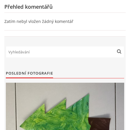
Přehled komentářů
HÁDANKY K TÉMATU JARO, LÉTO, PODZIM,ZIMA
Zatím nebyl vložen žádný komentář
PÍSNĚ K TÉMATU JARO
BÁSNĚ K TÉMATU JARO
POHYBOVÉ AKTIVITY NA TÉMA JARO
POSLEDNÍ FOTOGRAFIE
PÍSNĚ K TÉMATU LÉTO
BÁSNĚ K TÉMATU LÉTO
POHYBOVÉ AKTIVITY NA TÉMA LÉTO