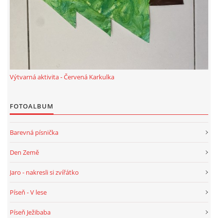
PÍSNĚ K TÉMATU PODZIM
BÁSNĚ K TÉMATU PODZIM
Výtvarná aktivita - Červená Karkulka
POHYBOVÉ AKTIVITY NA TÉMA PODZIM
FOTOALBUM
PÍSNĚ K TÉMATU ZIMA
Barevná písnička
BÁSNĚ K TÉMATU ZIMA
Den Země
POHYBOVÉ AKTIVITY NA TÉMA ZIMA
Jaro - nakresli si zvířátko
Píseň - V lese
VZDĚLÁVACÍ PLÁN OD ZÁŘÍ DO ČERVNA
Píseň Ježibaba