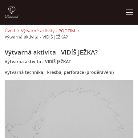
Úvod
Výtvarné aktivity - PODZIM
Výtvarná aktivita - VIDÍŠ JEŽKA?
ÚVOD
Výtvarná aktivita - VIDÍŠ JEŽKA?
O MĚ
Výtvarná aktivita - VIDÍŠ JEŽKA?
Výtvarná technika - kresba, perforace (proděravění)
FOTOALBUM
DĚJINY VÝTVARNÉHO UMĚNÍ
NOVINKY ZE ŠKOLSTVÍ 2025
ROČNÍ PLÁN - INSPIRACE /DLE NOVÉHO RVP PV 2025