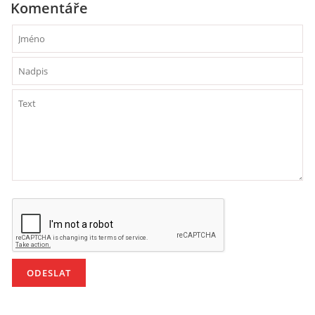
Komentáře
VZDĚLÁVACÍ BLOK DUBEN
VÝTVARNÉ TECHNIKY
VÝTVARNÉ POMŮCKY
VÝTVARNÉ AKTIVITY - JARO
VÝTVARNÉ AKTIVITY - LÉTO
VÝTVARNÉ AKTIVITY - PODZIM
VÝTVARNÉ AKTIVITY - ZIMA
CHARAKTERISTIKA ROČNÍCH OBDOBÍ