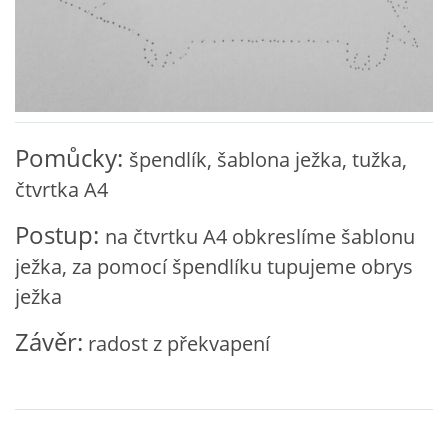
VZDĚLÁVACÍ BLOK ZÁŘÍ
VZDĚLÁVACÍ BLOK ŘÍJEN
Pomůcky:
špendlík, šablona ježka, tužka,
VZDĚLÁVACÍ BLOK LISTOPAD
čtvrtka A4
VZDĚLÁVACÍ BLOK PROSINEC
Postup:
na čtvrtku A4 obkreslíme šablonu
ježka, za pomocí špendlíku tupujeme obrys
VZDĚLÁVACÍ BLOK LEDEN
ježka
Závěr:
radost z překvapení
VZDĚLÁVACÍ BLOK ÚNOR
VZDĚLÁVACÍ BLOK BŘEZEN