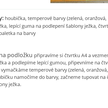
y:
houbička, temperové barvy (zelená, oranžová, ž
žka, lepící guma na podlepení šablony ježka, čtvr
paletka na barvy
na podložku
připravíme si čtvrtku A4 a vezm
žka a podlepíme lepící gumou, připevníme na čtv
 vymačkáme temperové barvy (zelená, oranžová, 
bičku namočíme do barvy, začneme tupovat na č
ony ježka.