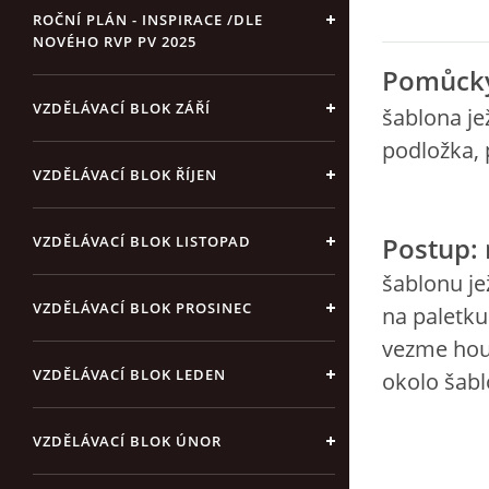
ROČNÍ PLÁN - INSPIRACE /DLE
NOVÉHO RVP PV 2025
Pomůck
VZDĚLÁVACÍ BLOK ZÁŘÍ
šablona je
podložka, 
VZDĚLÁVACÍ BLOK ŘÍJEN
Postup:
VZDĚLÁVACÍ BLOK LISTOPAD
šablonu je
VZDĚLÁVACÍ BLOK PROSINEC
na paletku
vezme hou
VZDĚLÁVACÍ BLOK LEDEN
okolo šabl
VZDĚLÁVACÍ BLOK ÚNOR