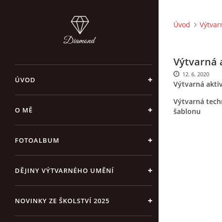
Úvod
Výtvar
Výtvarná a
12. 6. 2020
ÚVOD
Výtvarná aktiv
Výtvarná tech
O MĚ
šablonu
FOTOALBUM
DĚJINY VÝTVARNÉHO UMĚNÍ
NOVINKY ZE ŠKOLSTVÍ 2025