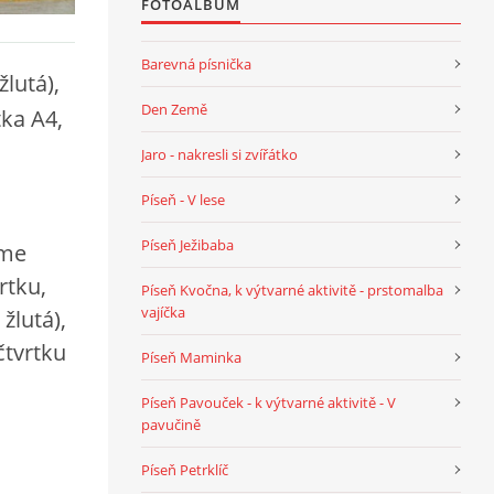
FOTOALBUM
Barevná písnička
lutá),
Den Země
tka A4,
Jaro - nakresli si zvířátko
Píseň - V lese
Píseň Ježibaba
eme
rtku,
Píseň Kvočna, k výtvarné aktivitě - prstomalba
vajíčka
žlutá),
tvrtku
Píseň Maminka
Píseň Pavouček - k výtvarné aktivitě - V
pavučině
Píseň Petrklíč