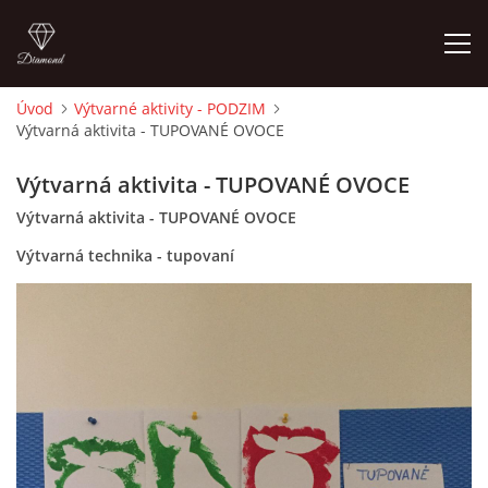
Úvod
Výtvarné aktivity - PODZIM
Výtvarná aktivita - TUPOVANÉ OVOCE
ÚVOD
Výtvarná aktivita - TUPOVANÉ OVOCE
O MĚ
Výtvarná aktivita - TUPOVANÉ OVOCE
Výtvarná technika - tupovaní
FOTOALBUM
DĚJINY VÝTVARNÉHO UMĚNÍ
NOVINKY ZE ŠKOLSTVÍ 2025
ROČNÍ PLÁN - INSPIRACE /DLE NOVÉHO RVP PV 2025