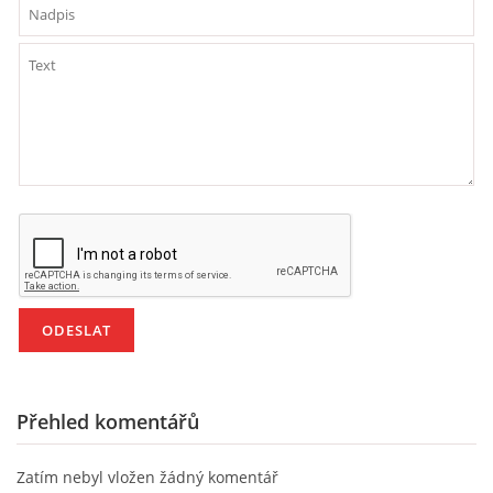
HÁDANKY K TÉMATU JARO, LÉTO, PODZIM,ZIMA
PÍSNĚ K TÉMATU JARO
BÁSNĚ K TÉMATU JARO
POHYBOVÉ AKTIVITY NA TÉMA JARO
PÍSNĚ K TÉMATU LÉTO
BÁSNĚ K TÉMATU LÉTO
Přehled komentářů
POHYBOVÉ AKTIVITY NA TÉMA LÉTO
Zatím nebyl vložen žádný komentář