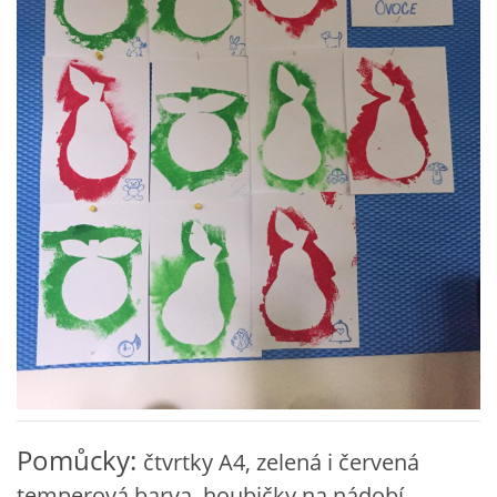
VZDĚLÁVACÍ BLOK ZÁŘÍ
VZDĚLÁVACÍ BLOK ŘÍJEN
VZDĚLÁVACÍ BLOK LISTOPAD
VZDĚLÁVACÍ BLOK PROSINEC
VZDĚLÁVACÍ BLOK LEDEN
VZDĚLÁVACÍ BLOK ÚNOR
VZDĚLÁVACÍ BLOK BŘEZEN
Pomůcky:
čtvrtky A4, zelená i červená
temperová barva, houbičky na nádobí,