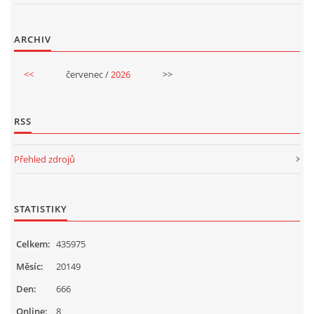
VELIKONOCE
ARCHIV
SVĚTOVÝ DEN VODY 22. BŘEZEN
<<
červenec /
2026
>>
KREATIVNÍ OVOCNÉ A ZELENINOVÉ MLSÁNÍ
RSS
RECENZE NA KNIHY
Přehled zdrojů
RECENZE NA HRAČKY
STATISTIKY
MIKULÁŠSKÁ NADÍLKA
Celkem:
435975
Měsíc:
20149
VÁNOČNÍ TVOŘENÍ
Den:
666
Online:
8