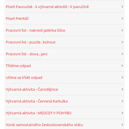
Píseň Pavouček - k výtvarné aktivitě - V pavučině
HALLOWEEN
Píseň Petrklíč
Pracovní list - nakresli jadérka šišce
DUŠIČKY
Pracovní list - puzzle , kohout
SVATÝ MARTIN
Pracovní list - slova , jaro
Třídíme odpad
SVATÁ KATEŘINA 25.LISTOPADU
Učíme se třídit odpad
SVATÁ BARBORA 4.12.
Výtvarná aktivita - Čarodějnice
Výtvarná aktivita - Červená Karkulka
MIKULÁŠ, ČERTI
Výtvarná aktivita - MEDÚZY V POHYBU
MASOPUST
Vznik samostatného československého státu