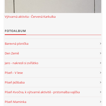
TÝDENNÍ PLÁNY
Výtvarná aktivita - Červená Karkulka
SMYSLOVÁ AKTIVITA
FOTOALBUM
MONTESSORI AKTIVITA
Barevná písnička
JÓGOVÉ CVIČENÍ, TYPY, RADY, RECENZE
Den Země
KALENDÁŘ PRO DĚTI
Jaro - nakresli si zvířátko
Píseň - V lese
STÁTNÍ SVÁTKY
Píseň Ježibaba
SVATÝ VÁCLAV
Píseň Kvočna, k výtvarné aktivitě - prstomalba vajíčka
Píseň Maminka
20.10. DEN STROMŮ