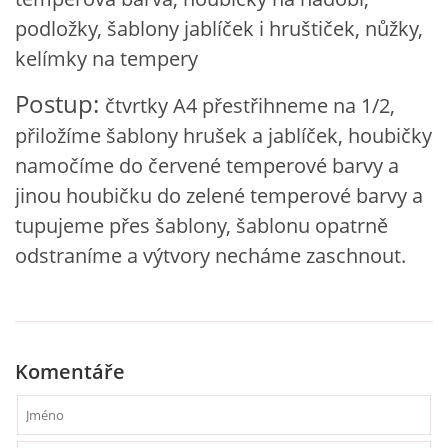
VZDĚLÁVACÍ BLOK DUBEN
podložky, šablony jablíček i hruštiček, nůžky,
kelímky na tempery
VÝTVARNÉ TECHNIKY
Postup:
čtvrtky A4 přestřihneme na 1/2,
přiložíme šablony hrušek a jablíček, houbičky
VÝTVARNÉ POMŮCKY
namočíme do červené temperové barvy a
jinou houbičku do zelené temperové barvy a
VÝTVARNÉ AKTIVITY - JARO
tupujeme přes šablony, šablonu opatrně
odstraníme a výtvory necháme zaschnout.
VÝTVARNÉ AKTIVITY - LÉTO
VÝTVARNÉ AKTIVITY - PODZIM
Komentáře
VÝTVARNÉ AKTIVITY - ZIMA
CHARAKTERISTIKA ROČNÍCH OBDOBÍ