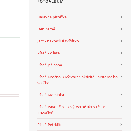
FOTOALBUM
Barevná písnička
Den Země
Jaro - nakresli si zvířátko
Píseň - V lese
Píseň Ježibaba
Píseň Kvočna, k výtvarné aktivitě - prstomalba
vajíčka
Píseň Maminka
Píseň Pavouček - k výtvarné aktivitě - V
pavučině
Píseň Petrklíč