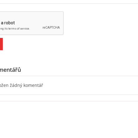
mentářů
ložen žádný komentář