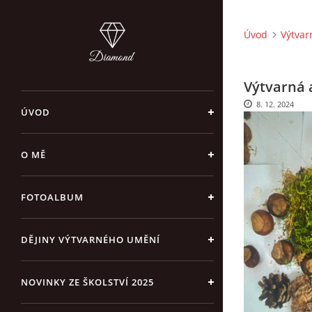
Úvod
Výtvar
Výtvarná a
8. 12. 2024
ÚVOD
O MĚ
FOTOALBUM
DĚJINY VÝTVARNÉHO UMĚNÍ
NOVINKY ZE ŠKOLSTVÍ 2025