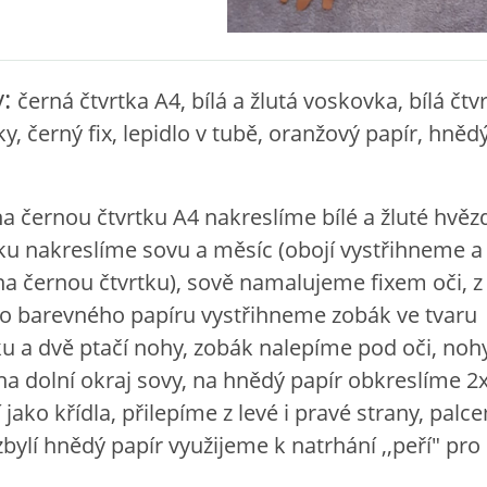
y:
černá čtvrtka A4, bílá a žlutá voskovka, bílá čtv
y, černý fix, lepidlo v tubě, oranžový papír, hněd
a černou čtvrtku A4 nakreslíme bílé a žluté hvěz
tku nakreslíme sovu a měsíc (obojí vystřihneme a
a černou čtvrtku), sově namalujeme fixem oči, z
o barevného papíru vystřihneme zobák ve tvaru
ku a dvě ptačí nohy, zobák nalepíme pod oči, noh
na dolní okraj sovy, na hnědý papír obkreslíme 2x
 jako křídla, přilepíme z levé i pravé strany, palc
bylí hnědý papír využijeme k natrhání ,,peří" pro