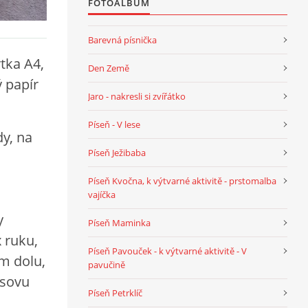
FOTOALBUM
Barevná písnička
rtka A4,
Den Země
ý papír
Jaro - nakresli si zvířátko
Píseň - V lese
dy, na
Píseň Ježibaba
Píseň Kvočna, k výtvarné aktivitě - prstomalba
vajíčka
y
Píseň Maminka
 ruku,
Píseň Pavouček - k výtvarné aktivitě - V
em dolu,
pavučině
 sovu
Píseň Petrklíč