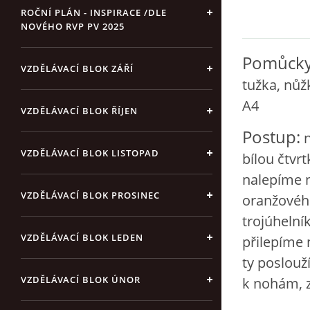
ROČNÍ PLÁN - INSPIRACE /DLE
NOVÉHO RVP PV 2025
Pomůck
VZDĚLÁVACÍ BLOK ZÁŘÍ
tužka, nůžk
A4
VZDĚLÁVACÍ BLOK ŘÍJEN
Postup:
n
VZDĚLÁVACÍ BLOK LISTOPAD
bílou čtvr
nalepíme n
VZDĚLÁVACÍ BLOK PROSINEC
oranžovéh
trojúhelní
VZDĚLÁVACÍ BLOK LEDEN
přilepíme 
ty poslouží
VZDĚLÁVACÍ BLOK ÚNOR
k nohám, z