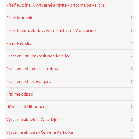
Píseň Kvočna, k výtvarné aktivitě - prstomalba vajíčka
HALLOWEEN
Píseň Maminka
Píseň Pavouček - k výtvarné aktivitě - V pavučině
DUŠIČKY
Píseň Petrklíč
SVATÝ MARTIN
Pracovní list - nakresli jadérka šišce
Pracovní list - puzzle , kohout
SVATÁ KATEŘINA 25.LISTOPADU
Pracovní list - slova , jaro
SVATÁ BARBORA 4.12.
Třídíme odpad
Učíme se třídit odpad
MIKULÁŠ, ČERTI
Výtvarná aktivita - Čarodějnice
MASOPUST
Výtvarná aktivita - Červená Karkulka