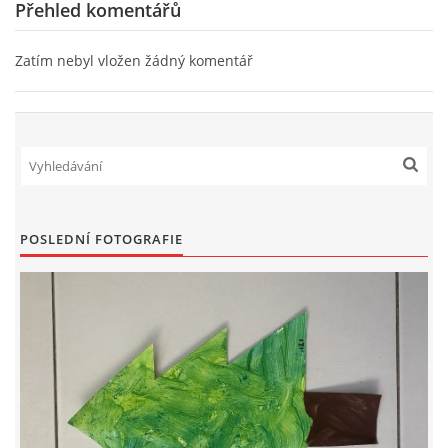
Přehled komentářů
PÍSNĚ K TÉMATU PODZIM
Zatím nebyl vložen žádný komentář
BÁSNĚ K TÉMATU PODZIM
POHYBOVÉ AKTIVITY NA TÉMA PODZIM
PÍSNĚ K TÉMATU ZIMA
POSLEDNÍ FOTOGRAFIE
BÁSNĚ K TÉMATU ZIMA
POHYBOVÉ AKTIVITY NA TÉMA ZIMA
VZDĚLÁVACÍ PLÁN OD ZÁŘÍ DO ČERVNA