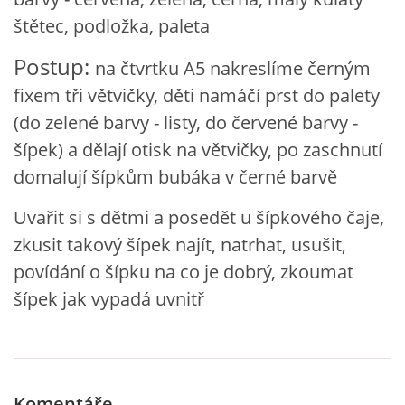
VZDĚLÁVACÍ BLOK DUBEN
štětec, podložka, paleta
Postup:
na čtvrtku A5 nakreslíme černým
VÝTVARNÉ TECHNIKY
fixem tři větvičky, děti namáčí prst do palety
(do zelené barvy - listy, do červené barvy -
VÝTVARNÉ POMŮCKY
šípek) a dělají otisk na větvičky, po zaschnutí
domalují šípkům bubáka v černé barvě
VÝTVARNÉ AKTIVITY - JARO
Uvařit si s dětmi a posedět u šípkového čaje,
VÝTVARNÉ AKTIVITY - LÉTO
zkusit takový šípek najít, natrhat, usušit,
povídání o šípku na co je dobrý, zkoumat
VÝTVARNÉ AKTIVITY - PODZIM
šípek jak vypadá uvnitř
VÝTVARNÉ AKTIVITY - ZIMA
Komentáře
CHARAKTERISTIKA ROČNÍCH OBDOBÍ