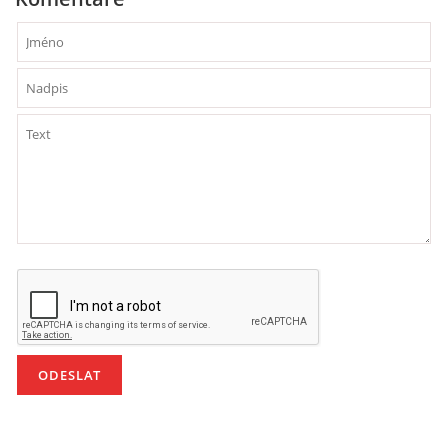
HÁDANKY K TÉMATU JARO, LÉTO, PODZIM,ZIMA
PÍSNĚ K TÉMATU JARO
BÁSNĚ K TÉMATU JARO
POHYBOVÉ AKTIVITY NA TÉMA JARO
PÍSNĚ K TÉMATU LÉTO
BÁSNĚ K TÉMATU LÉTO
POHYBOVÉ AKTIVITY NA TÉMA LÉTO