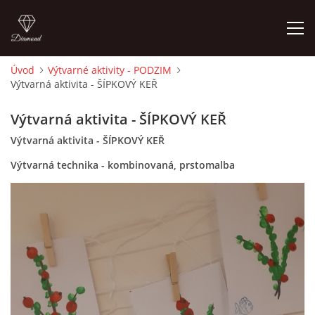
Úvod
Výtvarné aktivity - PODZIM
Výtvarná aktivita - ŠÍPKOVÝ KEŘ
ÚVOD
Výtvarná aktivita - ŠÍPKOVÝ KEŘ
O MĚ
Výtvarná aktivita - ŠÍPKOVÝ KEŘ
Výtvarná technika - kombinovaná, prstomalba
FOTOALBUM
DĚJINY VÝTVARNÉHO UMĚNÍ
NOVINKY ZE ŠKOLSTVÍ 2025
ROČNÍ PLÁN - INSPIRACE /DLE NOVÉHO RVP PV 2025