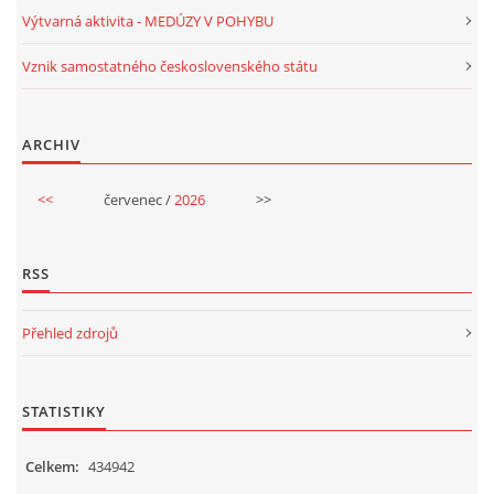
Výtvarná aktivita - MEDÚZY V POHYBU
VELIKONOCE
Vznik samostatného československého státu
SVĚTOVÝ DEN VODY 22. BŘEZEN
ARCHIV
KREATIVNÍ OVOCNÉ A ZELENINOVÉ MLSÁNÍ
<<
červenec /
2026
>>
RECENZE NA KNIHY
RSS
RECENZE NA HRAČKY
Přehled zdrojů
MIKULÁŠSKÁ NADÍLKA
STATISTIKY
VÁNOČNÍ TVOŘENÍ
Celkem:
434942