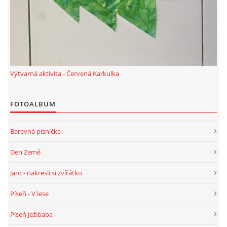
TÝDENNÍ PLÁNY
SMYSLOVÁ AKTIVITA
MONTESSORI AKTIVITA
Výtvarná aktivita - Červená Karkulka
JÓGOVÉ CVIČENÍ, TYPY, RADY, RECENZE
FOTOALBUM
Barevná písnička
KALENDÁŘ PRO DĚTI
Den Země
STÁTNÍ SVÁTKY
Jaro - nakresli si zvířátko
SVATÝ VÁCLAV
Píseň - V lese
Píseň Ježibaba
20.10. DEN STROMŮ