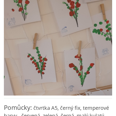
VZDĚLÁVACÍ BLOK ZÁŘÍ
VZDĚLÁVACÍ BLOK ŘÍJEN
VZDĚLÁVACÍ BLOK LISTOPAD
VZDĚLÁVACÍ BLOK PROSINEC
VZDĚLÁVACÍ BLOK LEDEN
VZDĚLÁVACÍ BLOK ÚNOR
VZDĚLÁVACÍ BLOK BŘEZEN
Pomůcky:
čtvrtka A5, černý fix, temperové
barvy - červená, zelená, černá, malý kulatý